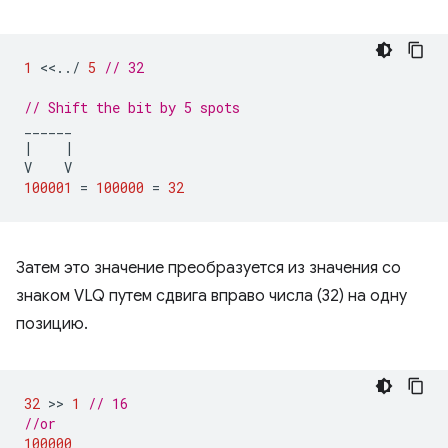
1
<<
..
/
5
// 32
// Shift the bit by 5 spots
______
|
|
V
V
100001
=
100000
=
32
Затем это значение преобразуется из значения со
знаком VLQ путем сдвига вправо числа (32) на одну
позицию.
32
 >> 
1
// 16
//or
100000