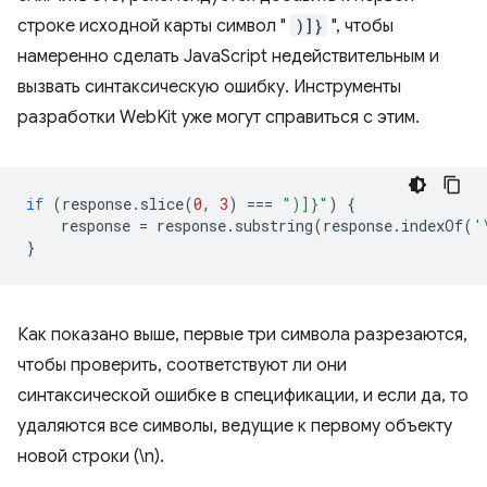
строке исходной карты символ "
)]}
", чтобы
намеренно сделать JavaScript недействительным и
вызвать синтаксическую ошибку. Инструменты
разработки WebKit уже могут справиться с этим.
if
(
response
.
slice
(
0
,
3
)
===
")]}"
)
{
response
=
response
.
substring
(
response
.
indexOf
(
'
}
Как показано выше, первые три символа разрезаются,
чтобы проверить, соответствуют ли они
синтаксической ошибке в спецификации, и если да, то
удаляются все символы, ведущие к первому объекту
новой строки (\n).