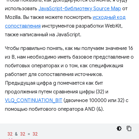
Чтобы показать, как декодируются сегменты, я буду
использовать
JavaScript-библиотеку Source Map
от
Mozilla. Вы также можете посмотреть
исходный код
сопоставления
инструментов разработки WebKit,
также написанный на JavaScript.
Чтобы правильно понять, как мы получаем значение 16
из B, нам необходимо иметь базовое представление о
побитовых операторах и о том, как спецификация
работает для сопоставления источников.
Предыдущая цифра g помечается как бит
продолжения путем сравнения цифры (32) и
VLQ_CONTINUATION_BIT
(двоичное 100000 или 32) с
помощью побитового оператора AND (&).
32
 & 
32
=
32