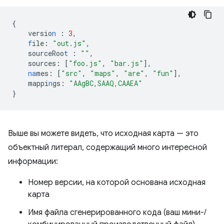
{
versio
n
:
3
,
f
ile
:
"out.js"
,
sourceRoo
t
:
""
,
sources
:
[
"foo.js"
,
"bar.js"
],
na
mes
:
[
"src"
,
"maps"
,
"are"
,
"fun"
],
mappi
n
gs
:
"AAgBC,SAAQ,CAAEA"
}
Выше вы можете видеть, что исходная карта — это
объектный литерал, содержащий много интересной
информации:
Номер версии, на которой основана исходная
карта
Имя файла сгенерированного кода (ваш мини-/