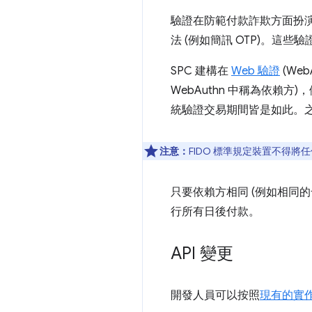
驗證在防範付款詐欺方面扮演
法 (例如簡訊 OTP)。
SPC 建構在
Web 驗證
(We
WebAuthn 中稱為依賴
統驗證交易期間皆是如此。
注意：
FIDO 標準規定裝置不得
只要依賴方相同 (例如相同
行所有日後付款。
API 變更
開發人員可以按照
現有的實