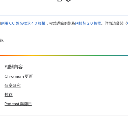
用
創用 CC 姓名標示 4.0 授權
，程式碼範例則為
阿帕契 2.0 授權
。詳情請參閱《
間)。
相關內容
Chromium 更新
個案研究
封存
Podcast 與節目