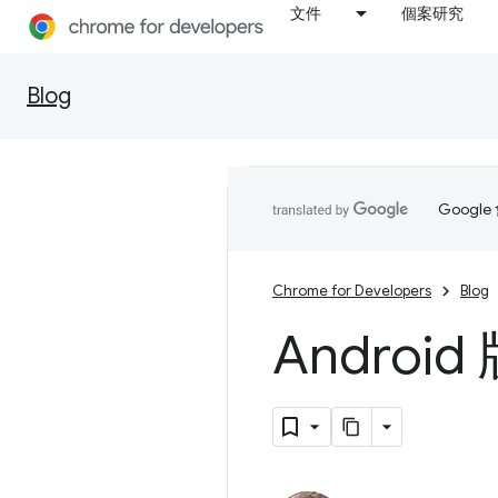
文件
個案研究
Blog
Goog
Chrome for Developers
Blog
Androi