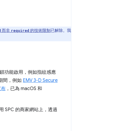
而非
的技術限制
已解除。我
d
required
解鎖功能啟用，例如指紋感應
期間，例如
EMV 3-D Secure
宣布
，已為 macOS 和
可在使用 SPC 的商家網站上，透過