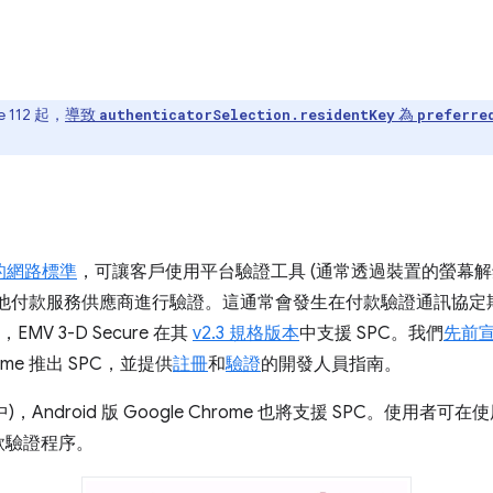
e 112 起，
導致
為
authenticatorSelection.residentKey
preferre
的網路標準
，可讓客戶使用平台驗證工具 (通常透過裝置的螢幕
其他付款服務供應商進行驗證。這通常會發生在付款驗證通訊協定
MV 3-D Secure 在其
v2.3 規格版本
中支援 SPC。我們
先前
hrome 推出 SPC，並提供
註冊
和
驗證
的開發人員指南。
 版中)，Android 版 Google Chrome 也將支援 SPC。使用者
款驗證程序。