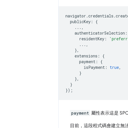
navigator
.
credentials
.
creat
publicKey
:
{
...,
authenticatorSelection
:
residentKey
:
'preferr
...,
},
extensions
:
{
payment
:
{
isPayment
:
true
,
}
},
}
});
payment
屬性表示這是 SP
目前，這段程式碼會建立無法偵測的