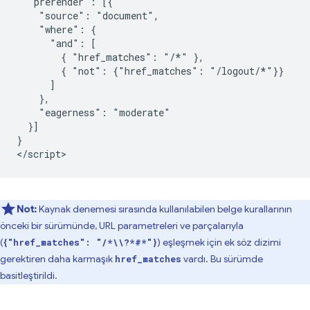
  "prerender": [{

    "source": "document",

    "where": {

      "and": [

        { "href_matches": "/*" },

        { "not": {"href_matches": "/logout/*"}}

      ]

    },

    "eagerness": "moderate"

  }]

}

Not:
Kaynak denemesi sırasında kullanılabilen belge kurallarının
önceki bir sürümünde, URL parametreleri ve parçalarıyla
(
) eşleşmek için ek söz dizimi
{"href_matches": "/*\\?*#*"}
gerektiren daha karmaşık
vardı. Bu sürümde
href_matches
basitleştirildi.