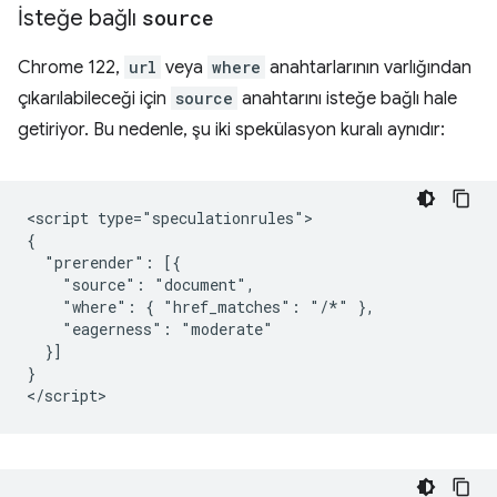
İsteğe bağlı
source
Chrome 122,
url
veya
where
anahtarlarının varlığından
çıkarılabileceği için
source
anahtarını isteğe bağlı hale
getiriyor. Bu nedenle, şu iki spekülasyon kuralı aynıdır:
<script type="speculationrules">

{

  "prerender": [{

    "source": "document",

    "where": { "href_matches": "/*" },

    "eagerness": "moderate"

  }]

}
