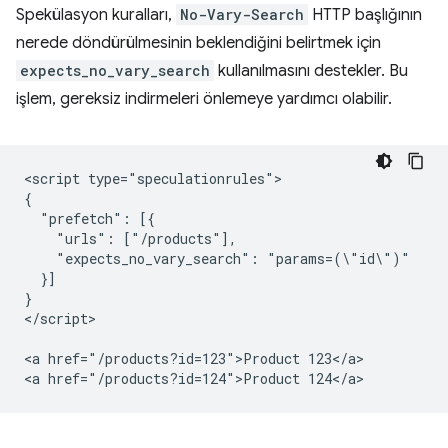
Spekülasyon kuralları,
No-Vary-Search
HTTP başlığının
nerede döndürülmesinin beklendiğini belirtmek için
expects_no_vary_search
kullanılmasını destekler. Bu
işlem, gereksiz indirmeleri önlemeye yardımcı olabilir.
<script type="speculationrules">

{

  "prefetch": [{

    "urls": ["/products"],

    "expects_no_vary_search": "params=(\"id\")"

  }]

}

</script>

<a href="/products?id=123">Product 123</a>
