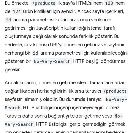
Bu örnekte,
/products
ilk sayfa HTML'si hem
123
hem
de
124
ürün kimlikleri için aynıdır. Ancak sayfa içerikleri,
id
arama parametresi kullanılarak ürün verilerinin
getirilmesi için JavaScript'in kullanıldığı istemci tarafı
oluşturmaya bağlı olarak sonunda farklılık gösterir. Bu
nedenle, söz konusu URL'yi önceden getiririz ve sayfanın
herhangi bir
id
arama parametresi için kullanılabileceğini
gösteren bir
No-Vary-Search
HTTP başlığı döndürmesi
gerekir.
Ancak kullanıcı, önceden getirme işlemi tamamlanmadan
bağlantılardan herhangi birini tıklarsa tarayıcı
/products
sayfasını almamış olabilir. Bu durumda tarayıcı,
No-Vary-
Search
HTTP üstbilgisini içerip içermeyeceğini bilmez.
Tarayıcı daha sonra bağlantıyı tekrar getirme veya
No-
Vary-Search
HTTP üstbilgisi içerip içermediğini görmek
için önceden getirme işleminin tamamlanmasını bekleme