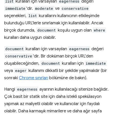
list
kuralları için varsayılan
eagerness
değeri
immediate
'dir.
moderate
ve
conservative
seçenekleri,
list
kurallarını kullanıcının etkileşimde
bulunduğu URL'lerle sınırlamak için kullanılabilir. Ancak
birçok durumda,
document
koşulu uygun olan
where
kuralları daha uygun olabilir.
document
kuralları için varsayılan
eagerness
değeri
conservative
'dir. Bir doküman birçok URL'den
oluşabileceğinden,
document
kuralları için
immediate
veya
eager
kullanımı dikkatli bir şekilde yapılmalıdır (bir
sonraki
Chrome sınırları
bölümüne de bakın).
Hangi
eagerness
ayarının kullanılacağı sitenize bağlıdır.
Çok basit bir statik site için daha istekli spekülasyon
yapmak az maliyetli olabilir ve kullanıcılar için faydalı
olabilir. Daha karmaşık mimarilere ve daha ağır sayfa