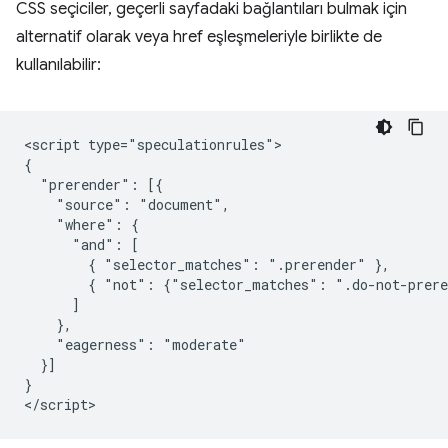
CSS seçiciler, geçerli sayfadaki bağlantıları bulmak için
alternatif olarak veya href eşleşmeleriyle birlikte de
kullanılabilir:
<script type="speculationrules">

{

  "prerender": [{

    "source": "document",

    "where": {

      "and": [

        { "selector_matches": ".prerender" },

        { "not": {"selector_matches": ".do-not-prere
      ]

    },

    "eagerness": "moderate"

  }]

}
