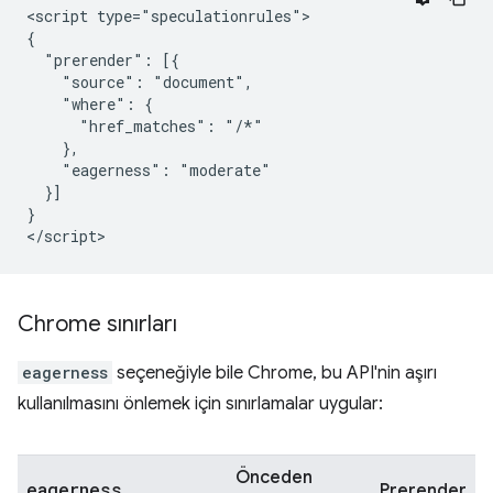
<script type="speculationrules">

{

  "prerender": [{

    "source": "document",

    "where": {

      "href_matches": "/*"

    },

    "eagerness": "moderate"

  }]

}

Chrome sınırları
eagerness
seçeneğiyle bile Chrome, bu API'nin aşırı
kullanılmasını önlemek için sınırlamalar uygular:
Önceden
eagerness
Prerender