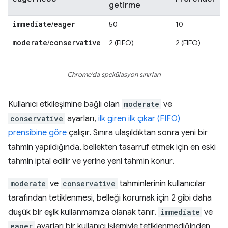
getirme
immediate
eager
/
50
10
moderate
conservative
/
2 (FIFO)
2 (FIFO)
Chrome'da spekülasyon sınırları
Kullanıcı etkileşimine bağlı olan
moderate
ve
conservative
ayarları,
ilk giren ilk çıkar (FIFO)
prensibine göre
çalışır. Sınıra ulaşıldıktan sonra yeni bir
tahmin yapıldığında, bellekten tasarruf etmek için en eski
tahmin iptal edilir ve yerine yeni tahmin konur.
moderate
ve
conservative
tahminlerinin kullanıcılar
tarafından tetiklenmesi, belleği korumak için 2 gibi daha
düşük bir eşik kullanmamıza olanak tanır.
immediate
ve
eager
ayarları bir kullanıcı işlemiyle tetiklenmediğinden,