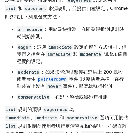
測時間
和要執行推測的網址。
eagerness
設定適用於
list
和
document
來源規則，並提供四種設定，Chrome
則會採用下列啟發式方法：
immediate
：
用於盡快推測，亦即發現推測規則時
就開始推測。
eager
：
這與
immediate
設定的運作方式相同，但
我們之後會在
immediate
和
moderate
間增加這個
程度的設定。
moderate
：
如果您將游標懸停在連結上 200 毫秒，
或者發生
pointerdown
事件 (以較快者為準，在行
動裝置上沒有
hover
事件)，那麼就執行推測。
conservative
：
在點下游標或觸碰時推測。
list
規則的預設
eagerness
為
immediate
。
moderate
和
conservative
選項可用於將
list
規則限制為使用者與特定清單互動的網址。不過在許