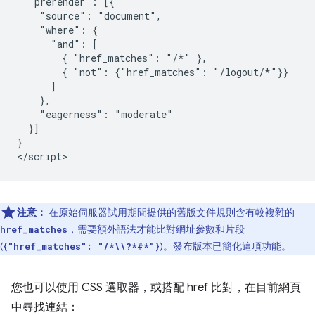
  "prerender": [{

    "source": "document",

    "where": {

      "and": [

        { "href_matches": "/*" },

        { "not": {"href_matches": "/logout/*"}}

      ]

    },

    "eagerness": "moderate"

  }]

}

注意：
在原始伺服器試用期間提供的舊版文件規則含有較複雜的
，需要額外語法才能比對網址參數和片段
href_matches
(
)。發布版本已簡化這項功能。
{"href_matches": "/*\\?*#*"}
您也可以使用 CSS 選取器，或搭配 href 比對，在目前網頁
中尋找連結：