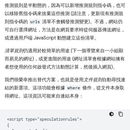
推測規則是半動態的，因為可以新增推測規則指令碼，也可
以移除舊指令碼來捨棄這些推測 (請注意，更新現有推測規
則指令碼的
urls
清單不會觸發推測變更)。不過，網站仍
可自行選擇網址，方法是在網頁要求時從伺服器傳送網址，
或透過用戶端 JavaScript 動態建立這份清單。
清單規則
仍適用於較簡單的用途 (下一個導覽來自一小組顯
而易見的網址)，或更進階的用途 (網址清單會根據網站擁有
者想使用的任何啟發式方法動態計算，然後插入網頁)。
我們很榮幸推出替代方案，也就是使用
文件規則
自動尋找連
結的新選項。這項功能會根據
where
條件，從文件本身取
得網址。這項資訊可能來自連結本身：
<script type="speculationrules">

{
