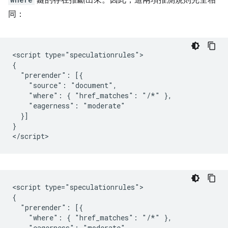
鍵的存在推斷出來。因此，這兩項推測規則完全相
同：
<script type="speculationrules">

{

  "prerender": [{

    "source": "document",

    "where": { "href_matches": "/*" },

    "eagerness": "moderate"

  }]

}

<script type="speculationrules">

{

  "prerender": [{

    "where": { "href_matches": "/*" },

    "eagerness": "moderate"
