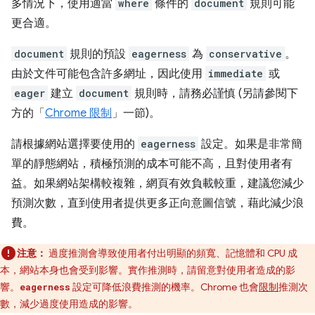
多情況下，使用適當
where
條件的
document
規則可能
更合適。
document
規則的預設
eagerness
為
conservative
。
由於文件可能包含許多網址，因此使用
immediate
或
eager
建立
document
規則時，請務必謹慎 (另請參閱下
方的「
Chrome 限制
」一節)。
請根據網站選擇要使用的
eagerness
設定。如果是非常簡
單的靜態網站，積極預測的成本可能不高，且對使用者有
益。如果網站架構較複雜，網頁有效負載較重，建議您減少
預測次數，直到使用者提供更多正向意圖信號，藉此減少浪
費。
注意：
過度推測會導致使用者付出明顯的頻寬、記憶體和 CPU 成
本，網站本身也會受到影響。實作推測時，請留意對使用者造成的影
響。
設定可降低浪費推測的機率。Chrome 也會
限制
推測次
eagerness
數，減少過度使用造成的影響。