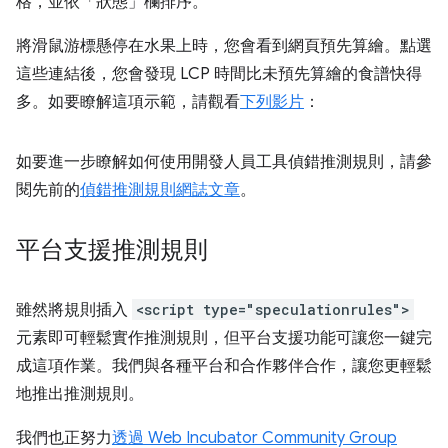
格，並依「狀態」
欄排序。
將滑鼠游標懸停在水果上時，您會看到網頁預先算繪。點選
這些連結後，您會發現 LCP 時間比未預先算繪的食譜快得
多。如要瞭解這項示範，請觀看
下列影片
：
如要進一步瞭解如何使用開發人員工具偵錯推測規則，請參
閱先前的
偵錯推測規則網誌文章
。
平台支援推測規則
雖然將規則插入
<script type="speculationrules">
元素即可輕鬆實作推測規則，但平台支援功能可讓您一鍵完
成這項作業。我們與各種平台和合作夥伴合作，讓您更輕鬆
地推出推測規則。
我們也正努力
透過 Web Incubator Community Group