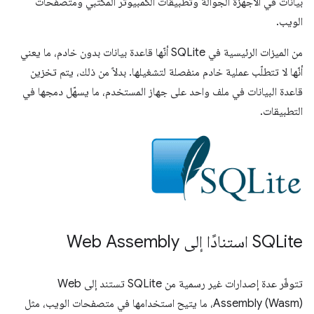
بيانات في الأجهزة الجوّالة وتطبيقات الكمبيوتر المكتبي ومتصفحات
الويب.
من الميزات الرئيسية في SQLite أنّها قاعدة بيانات بدون خادم، ما يعني
أنّها لا تتطلّب عملية خادم منفصلة لتشغيلها. بدلاً من ذلك، يتم تخزين
قاعدة البيانات في ملف واحد على جهاز المستخدم، ما يسهّل دمجها في
التطبيقات.
‫SQLite استنادًا إلى Web Assembly
تتوفّر عدة إصدارات غير رسمية من SQLite تستند إلى Web
Assembly (Wasm)، ما يتيح استخدامها في متصفحات الويب، مثل