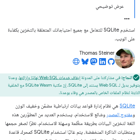
عرض توضيحي
استخدِم SQLite للتعامل مع جميع احتياجاتك المتعلقة بالتخزين بكفاءة
على الويب.
Thomas Steiner
النجاح:
في مشاركتنا على المدونة
إيقاف خدمات Web SQL نهائيًا وإزالتها
، وعدنا
بتوفير بديل لـ Web SQL يستند إلى SQLite. إنّ مكتبة SQLite Wasm مع الخلفية
الثابتة لنظام الملفات الخاص بالمصدر هي وفاء بوعدنا.
SQLite
هي نظام إدارة قواعد بيانات ارتباطية مضمّن وخفيف الوزن
و
مفتوح المصدر
وشائع الاستخدام. يستخدم العديد من المطوّرين هذه
اللغة لتخزين البيانات بطريقة منظَّمة وسهلة الاستخدام. نظرًا لصغر حجمها
ومتطلبات الذاكرة المنخفضة، يتم غالبًا استخدام SQLite كمحرك قاعدة