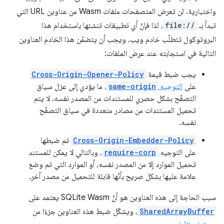
واختبارية. لن تعرض المتصفحات ملفات Wasm من عناوين URL التي
تبدأ بـ
file://
، لذا فإنّ أي تطبيقات تنشئها باستخدام هذا
البروتوكول تتطلّب خادم ويب، ويجب أن يتضمّن هذا الخادم العناوين
التالية في استجابته عند عرض الملفات:
يجب ضبط قيمة
Cross-Origin-Opener-Policy
على
التوجيه
same-origin
، ما يؤدي إلى عزل سياق
التصفّح بشكل حصري للمستندات من المصدر نفسه. لا يتم
تحميل المستندات من مصادر متعددة في سياق التصفّح
نفسه.
Cross-Origin-Embedder-Policy
تم ضبطها
على التوجيه
require-corp
، وبالتالي لا يمكن للمستند
تحميل الموارد إلا من المصدر نفسه، أو الموارد التي تم وضع
علامة عليها بشكل صريح بأنّها قابلة للتحميل من مصدر آخر.
سبب الحاجة إلى هذه العناوين هو أنّ SQLite Wasm يعتمد على
SharedArrayBuffer
، ويشكّل ضبط هذه العناوين جزءًا من