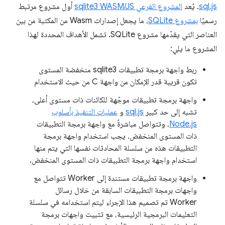
sql.js
. يُعد
المشروع الفرعي sqlite3 WASM/JS
أول مشروع مرتبط
رسميًا
بمشروع SQLite
، ما يجعل إصدارات Wasm من المكتبة من بين
العناصر التي يقدّمها مشروع SQLite. تشمل الأهداف المحددة لهذا
المشروع ما يلي:
ربط واجهة برمجة تطبيقات sqlite3 منخفضة المستوى
تكون قريبة قدر الإمكان من واجهة C من حيث الاستخدام
واجهة برمجة تطبيقات موجّهة للكائنات ذات مستوى أعلى،
تشبه إلى حد كبير
sql.js
و
عمليات التنفيذ بأسلوب
Node.js
، وتتواصل مباشرةً مع واجهة برمجة التطبيقات
ذات المستوى المنخفض. يجب استخدام واجهة برمجة
التطبيقات هذه من سلسلة المحادثات نفسها التي يتم منها
استخدام واجهة برمجة التطبيقات ذات المستوى المنخفض.
واجهة برمجة تطبيقات مستندة إلى Worker تتواصل مع
واجهات برمجة التطبيقات السابقة من خلال رسائل
Worker تم تصميم هذا الإجراء ليتم استخدامه في سلسلة
التعليمات البرمجية الرئيسية، مع تثبيت واجهات برمجة