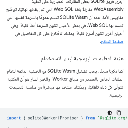
أجرى فريق SQLite بعض المقارنات المعيارية على تنفيذ
WebAssembly مقارنةً بلغة Web SQL التي تم إيقافها نهائيًا. توضّح
مقاييس الأداء هذه أنّ SQLite Wasm تتسم عمومًا بالسرعة نفسها التي
تتسم بها Web SQL. في بعض الأحيان تكون السرعة أبطأ قليلاً، وفي
أحيان أخرى تكون أسرع قليلاً. يمكنك الاطّلاع على كل التفاصيل في
صفحة النتائج
.
عيّنة التعليمات البرمجية لبدء الاستخدام
كما ذكرنا سابقًا، يجب تشغيل SQLite Wasm مع الخلفية الدائمة لنظام
الملفات الخاص بالمصدر من سياق Worker. والخبر السار هو أنّ المكتبة
تتولّى كل ذلك تلقائيًا، ويمكنك استخدامها مباشرةً من سلسلة التعليمات
الرئيسية.
import
{
sqlite3Worker1Promiser
}
from
'@sqlite.org/