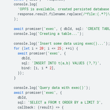
console
.
log
(
'OPFS is available, created persisted database
response
.
result
.
filename
.
replace
(
/^file:(.*?)\
);
await
promiser
(
'exec'
,
{
dbId
,
sql
:
'CREATE TAB
console
.
log
(
'Creating a table...'
);
console
.
log
(
'Insert some data using exec()...'
);
for
(
let
i
=
20
;
i
<
=
25
;
++
i
)
{
await
promiser
(
'exec'
,
{
dbId
,
sql
:
'INSERT INTO t(a,b) VALUES (?,?)'
,
bind
:
[
i
,
i
*
2
],
});
}
console
.
log
(
'Query data with exec()'
);
await
promiser
(
'exec'
,
{
dbId
,
sql
:
'SELECT a FROM t ORDER BY a LIMIT 3'
,
callback
:
(
result
)
=
>
{