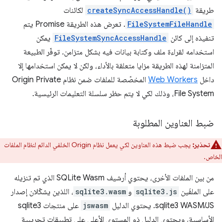
طريقة
createSyncAccessHandle()
لكائنات
FileSystemFileHandle
. تعرض هذه الطريقة Promise يتم
تنفيذه إلى كائن
FileSystemSyncAccessHandle
يمكن
استخدامه لقراءة ملف وكتابة بيانات فيه بشكل متزامن. توفّر الطبيعة
المتزامنة لهذه الطريقة مزايا متعلقة بالأداء، ولكن لا يمكن استخدامها إلا
داخل
Web Workers
المخصّصة للملفات ضمن نظام Origin Private
File System، وذلك لكي لا يتم حظر سلسلة التعليمات الرئيسية.
ضبط العناوين المطلوبة
تحذير:
يجب ضبط هذه العناوين لكي يعمل نظام Origin الخلفي الدائم لنظام الملفات
الخاص.
من بين الملفات الأخرى، يحتوي أرشيف SQLite Wasm الذي تم تنزيله
على الملفَين
sqlite3.js
و
sqlite3.wasm
، اللذين يشكّلان إصدار
sqlite3 WASM/JS. يحتوي الدليل
jswasm
على منتجات sqlite3
الأساسية، ويحتوي الدليل ذو المستوى الأعلى على تطبيقات تجريبية