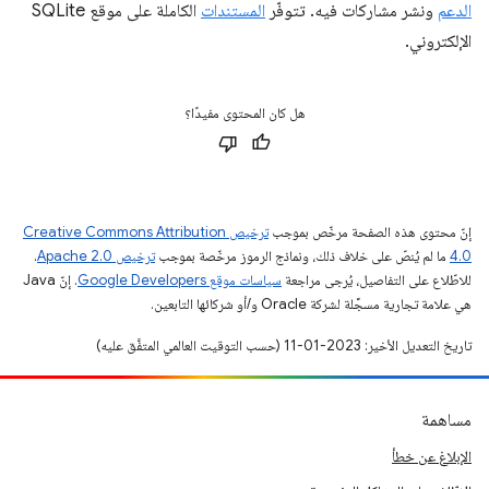
الدعم
ونشر مشاركات فيه. تتوفّر
المستندات
الكاملة على موقع SQLite
الإلكتروني.
هل كان المحتوى مفيدًا؟
إنّ محتوى هذه الصفحة مرخّص بموجب
ترخيص Creative Commons Attribution
4.0‏
ما لم يُنصّ على خلاف ذلك، ونماذج الرموز مرخّصة بموجب
ترخيص Apache 2.0‏
.
للاطّلاع على التفاصيل، يُرجى مراجعة
سياسات موقع Google Developers‏
. إنّ Java
هي علامة تجارية مسجَّلة لشركة Oracle و/أو شركائها التابعين.
تاريخ التعديل الأخير: 2023-01-11 (حسب التوقيت العالمي المتفَّق عليه)
مساهمة
الإبلاغ عن خطأ