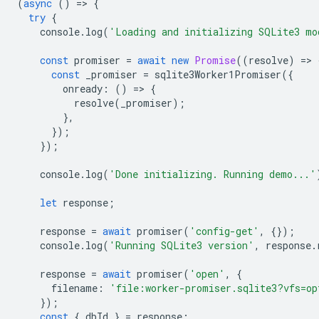
(
async
()
=
>
{
try
{
console
.
log
(
'Loading and initializing SQLite3 mo
const
promiser
=
await
new
Promise
((
resolve
)
=
>
const
_promiser
=
sqlite3Worker1Promiser
({
onready
:
()
=
>
{
resolve
(
_promiser
);
},
});
});
console
.
log
(
'Done initializing. Running demo...'
let
response
;
response
=
await
promiser
(
'config-get'
,
{});
console
.
log
(
'Running SQLite3 version'
,
response
.
response
=
await
promiser
(
'open'
,
{
filename
:
'file:worker-promiser.sqlite3?vfs=op
});
const
{
dbId
}
=
response
;