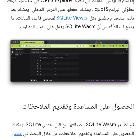
إذا اخترت أيًا من الملفات في نافذة OPFS Explorer في &quot;أدوات
مطوّلي البرامج&quot;، يمكنك حفظها على القرص المحلي. يمكنك بعد
ذلك استخدام تطبيق مثل
SQLite Viewer
لفحص قاعدة البيانات، ما
يتيح لك التأكّد من أنّ SQLite Wasm يعمل على النحو المطلوب.
الحصول على المساعدة وتقديم الملاحظات
تم تطوير SQLite Wasm وصيانتها من قِبل منتدى SQLite. يمكنك
الحصول على المساعدة وتقديم الملاحظات من خلال البحث في
منتدى