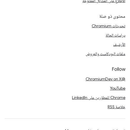
الاطّلاع على المشاكل المفتوحة
محتوى ذو صلة
تحديثات Chromium
دراسات الحالة
الأرشيف
ملفات البودكاست والعروض
Follow
@ChromiumDev on X
YouTube
Chrome للمطوّرين على LinkedIn
خلاصة RSS