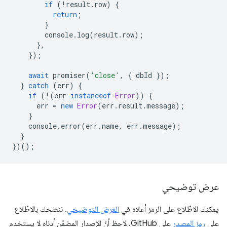
if
(
!
result
.
row
)
{
return
;
}
console
.
log
(
result
.
row
);
},
});
await
promiser
(
'close'
,
{
dbId
});
}
catch
(
err
)
{
if
(
!
(
err
instanceof
Error
))
{
err
=
new
Error
(
err
.
result
.
message
);
}
console
.
error
(
err
.
name
,
err
.
message
);
}
})();
عرض توضيحي
يمكنك الاطّلاع على الرمز أعلاه في
العرض التوضيحي
. ننصحك بالاطّلاع
على
رمز المصدر
على GitHub. لاحظ أنّ الإصدار المضمّن أدناه لا يستخدم