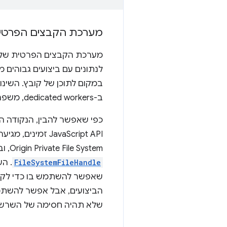
מערכת הקבצים הפרטית של 
מערכת הקבצים הפרטית של המקור (FS
לנתונים עם ביצועים גבוהים
במקום לתוכן של קובץ. השינוי
ב-dedicated workers, משפר באופן משמעותי את הביצועים ומאפשר תרחישי שימוש חדשים.
כפי שאפשר להבין, הנקודה ה
JavaScript API 
Origin Private File System, ובאופן ספציפי יותר, השיטה
FileSystemFileHandle
. השיטה 
שאפשר להשתמש בו כדי לקרוא 
הביצועים, אבל אפשר להשת
שלא תהיה חסימה של השרשו