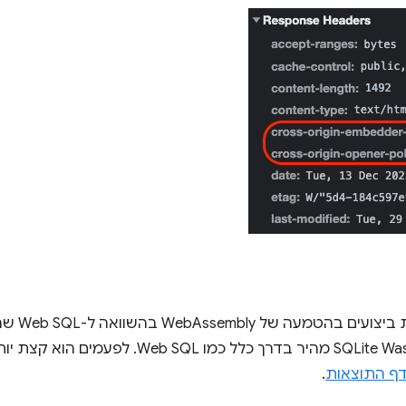
צוות SQLite 
ההשוואה האלה מראים ש-SQLite Wasm מהיר בדרך כל
ף התוצאות
.