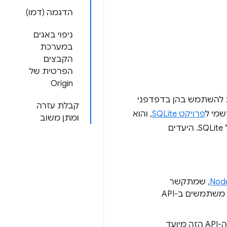
הדגמה (דמו)
ניפוי באגים
במערכת
הקבצים
הפרטית של
Origin
שמבוססות על Web Assembly ‏ (Wasm), שמאפשרות להשתמש בהן בדפדפני
קבלת עזרה
שמי ל
פרויקט SQLite
, והוא
ומתן משוב
מאפשר ליצור קובצי Wasm של הספרייה שהם חלק מהמשפחה של פריטי התוכן הנתמכים של SQLite. היעדים
, שמתקשר
ישירות עם ממשק ה-API ברמה נמוכה. חובה להשתמש ב-API הזה מאותו השרשור שבו משתמשים ב-API
‫API מבוסס-Worker שמתקשר עם ממשקי ה-API הקודמים באמצעות הודעות Worker. ה-API הזה מיועד