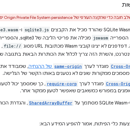
ות
רפי של Origin Private File System persistence יפעל.
sqlite3.js
ו-
te3.wasm
jswasm
מכילה את פריטי הליב
ציגו קובצי Wasm מכתובות URL מסוג
file://
, 
טרנט, והשרת הזה צריך לכלול את הכותרות הבאות בתגובה של
Cross-O
מוגדר לערך
same-origin
של ההנחיה
, שמבודד את 
מסמכים ממקורות שונים לא נטענים באותו הקשר של הגלישה.
Cross-Ori
מוגדר לערך
require-corp
, כך שמסמך יכול לטעו
ומנים במפורש כמשאבים שאפשר לטעון ממקור אחר.
ל
SharedArrayBuffer
, והגדרת הכו
ות כלי הפיתוח, אמור להופיע המידע הבא: