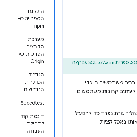
התקנת
הספרייה מ-
npm
מערכת
הקבצים
הפרטית של
Origin
, הבטחנו תחליף ל-Web SQL שמבוסס על SQLite. ספריית SQLite Wasm עם קצה
הגדרת
הכותרות
 רבים משתמשים בו כדי
הנדרשות
ן, לעיתים קרובות משתמשים
Speedtest
 לא נדרש תהליך שרת נפרד כדי להפעיל
דוגמת קוד
ותו באפליקציות.
לתחילת
העבודה