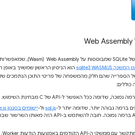
יש כמה גרסאות לא רשמיות של SQLite 
נה sqlite3 WASM/JS
הוא הניסיון הראשון שמשויך באופן ר
כוללים:
sql.js
ול-
יישומים בסגנון Node.js