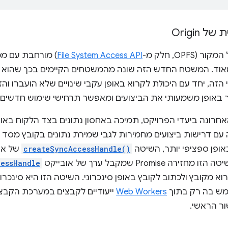
Origin
OP, חלק מ-
File System Access API
) מורחבת עם מ
 מאוד. המשטח החדש הזה שונה מהמשטחים הקיימים בכך שהוא 
 הזה, יחד עם היכולת לקרוא באופן עקבי שינויים שלא הועברו וה
אחרונה ביעדי הפרויקט, תמיכה באחסון נתונים בצד הלקוח באו
זמינים, מגיעה עם דרישות ביצועים מחמירות לגבי שמירת נתונים בקובץ מ
createSyncAccessHandle()
של או
הזו מחזירה Promise שמקבל ערך של אובייקט
cessHandle
מקובץ ולכתוב לקובץ באופן סינכרוני. השיטה הזו היא סינכרו
מש בה רק בתוך
Web Workers
ייעודיים לקבצים במערכת הקבצי
ר הראשי.