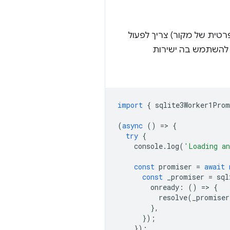
ל Origin Private File System (מערכת קבצים פרטית של מקור) צריך לפעול
אפשר להשתמש בה ישירות
import
{
sqlite3Worker1Prom
(
async
()
=
>
{
try
{
console
.
log
(
'Loading an
const
promiser
=
await
const
_promiser
=
sql
onready
:
()
=
>
{
resolve
(
_promiser
},
});
});