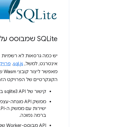
‫SQLite שמבוסס על Web Assembly
אינטרנט, למשל,
sql.js
.
פרויקט המש
הקונקרטיים של הפרויקט הזה 
קישור של sqlite3 API ברמה נמוכה, שדומה ככל האפשר ל-API של C מבחינת השימוש.
ממשק API מונחה-עצמים ברמה גבוהה יותר, שדומה יותר ל-
ברמה נמוכה.