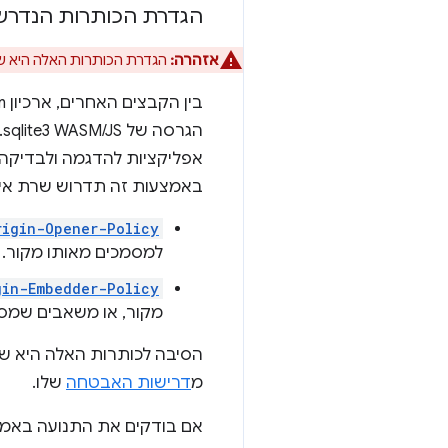
הגדרת הכותרות הנדרש
אזהרה:
הגדרת הכותרות האלה היא שלב חובה כדי שהקצה העו
בין הקבצים האחרים, ארכיון SQLite Wasm שהורד מכיל את הקבצים
הגרסה של sqlite3 WASM/JS. הספרייה
אפליקציות להדגמה ולבדיקה. דפדפנים לא י
באמצעות זה תדרוש שרת אינ
rigin-Opener-Policy
למסמכים מאותו מקור. 
gin-Embedder-Policy
מקור, או משאבים שמס
הסיבה לכותרות האלה היא ש-SQLite Wasm מסתמך ע
מ
דרישות האבטחה
שלו.
אם בודקים את התנועה באמצע