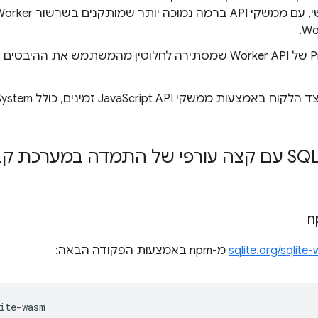
גרסה מבוססת-Promise של Worker API שמסתירה לחלוטין מהמשתמש את 
שימוש ב-SQLite Wasm עם קצה עורפי של התמדה במע
מ-npm באמצעות הפקודה הבאה: