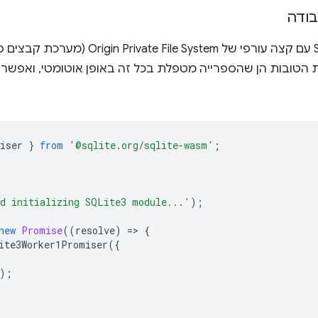
בודה
כמו שצוין קודם, SQLite Wasm עם קצה עורפי ש
Worker. החדשות הטובות הן שהספרייה מטפלת בכל זה באופן אוטומטי, ו
iser
}
from
'@sqlite.org/sqlite-wasm'
;
d initializing SQLite3 module...'
);
new
Promise
((
resolve
)
=
>
{
ite3Worker1Promiser
({
);