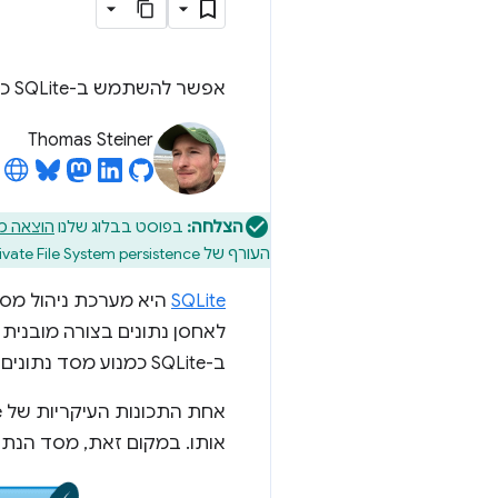
אפשר להשתמש ב-SQLite כדי לטפל בכל צורכי האחסון שלכם באינטרנט בצורה יעילה.
Thomas Steiner
הצלחה:
בפוסט בבלוג שלנו
הוצאה משי
העורף של Origin Private File System persistence היא המימוש שלנו של ההבטחה הזו.
SQLite
היא מערכת ניהול מסדי
לאחסן נתונים בצורה מובנית 
ב-SQLite כמנוע מסד נתונים במכשירים ניידים, באפליקציות למחשב ובדפדפני אינטרנט.
אותו. במקום זאת, מסד הנתו