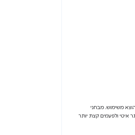
ערך כמה בדיקות ביצועים בהטמעה של WebAssembly בהשוואה ל-Web SQL שהוצא משימוש. מבחני
ל כמו Web SQL. לפעמים הוא קצת יותר איטי ולפעמים קצת יותר