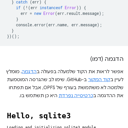
}
catch
(
err
)
{
if
(
!
(
err
instanceof
Error
))
{
err
=
new
Error
(
err
.
result
.
message
);
}
console
.
error
(
err
.
name
,
err
.
message
);
}
})();
הדגמה (דמו)
אפשר לראות את הקוד שלמעלה בפעולה ב
הדגמה
. מומלץ
לעיין ב
קוד המקור
ב-GitHub. שימו לב שהגרסה המוטמעת
שלמטה לא משתמשת בעורף של OPFS, אבל אם תפתחו
את ההדגמה ב
כרטיסייה נפרדת
היא כן תשתמש בו.