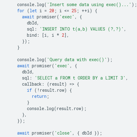
console
.
log
(
'Insert some data using exec()...'
);
for
(
let
i
=
20
;
i
<
=
25
;
++
i
)
{
await
promiser
(
'exec'
,
{
dbId
,
sql
:
'INSERT INTO t(a,b) VALUES (?,?)'
,
bind
:
[
i
,
i
*
2
],
});
}
console
.
log
(
'Query data with exec()'
);
await
promiser
(
'exec'
,
{
dbId
,
sql
:
'SELECT a FROM t ORDER BY a LIMIT 3'
,
callback
:
(
result
)
=
>
{
if
(
!
result
.
row
)
{
return
;
}
console
.
log
(
result
.
row
);
},
});
await
promiser
(
'close'
,
{
dbId
});