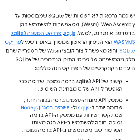
יש כמה גרסאות לא רשמיות של SQLite שמבוססות על
Web Assembly ‏ (Wasm), שמאפשרות להשתמש בהן
בדפדפני אינטרנט, למשל,
sql.js
.
פרויקט המשנה sqlite3
WASM/JS
הוא הניסיון הראשון שמשויך באופן רשמי ל
פרויקט
SQLite
, והוא מאפשר ליצור קובצי Wasm של הספרייה שהם
חלק מהמשפחה של פריטי התוכן הנתמכים של SQLite.
היעדים הקונקרטיים של הפרויקט הזה כוללים:
קישור של sqlite3 API ברמה נמוכה, שדומה ככל
האפשר ל-API של C מבחינת השימוש.
ממשק API מונחה-עצמים ברמה גבוהה יותר,
שדומה יותר ל-
sql.js
ול-
יישומים בסגנון Node.js
,
שמתקשר ישירות עם ממשק ה-API ברמה
נמוכה. חובה להשתמש ב-API הזה מאותו
השרשור שבו משתמשים ב-API ברמה נמוכה.