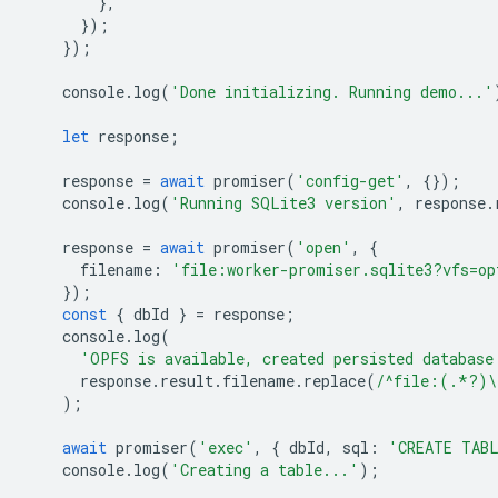
},
});
});
console
.
log
(
'Done initializing. Running demo...'
let
response
;
response
=
await
promiser
(
'config-get'
,
{});
console
.
log
(
'Running SQLite3 version'
,
response
.
response
=
await
promiser
(
'open'
,
{
filename
:
'file:worker-promiser.sqlite3?vfs=op
});
const
{
dbId
}
=
response
;
console
.
log
(
'OPFS is available, created persisted database
response
.
result
.
filename
.
replace
(
/^file:(.*?)\
);
await
promiser
(
'exec'
,
{
dbId
,
sql
:
'CREATE TAB
console
.
log
(
'Creating a table...'
);