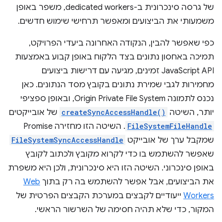
של גרסה סינכרונית ב-dedicated workers, משפר באופן
משמעותי את הביצועים ומאפשר תרחישי שימוש חדשים.
כפי שאפשר להבין, הנקודה האחרונה ביעדי הפרויקט,
תמיכה באחסון נתונים בצד הלקוח באופן קבוע באמצעות
JavaScript API זמינים, מגיעה עם דרישות ביצועים
מחמירות לגבי שמירת נתונים בקובץ מסד הנתונים. כאן
נכנס לתמונה Origin Private File System, ובאופן ספציפי
יותר, השיטה
createSyncAccessHandle()
של אובייקטים
FileSystemFileHandle
. השיטה הזו מחזירה Promise
שמקבל ערך של אובייקט
FileSystemSyncAccessHandle
שאפשר להשתמש בו כדי לקרוא מקובץ ולכתוב לקובץ
באופן סינכרוני. השיטה הזו היא סינכרונית, ולכן היא משפרת
את הביצועים, אבל אפשר להשתמש בה רק בתוך
Web
Workers
ייעודיים לקבצים במערכת הקבצים הפרטית של
המקור, כדי שלא תהיה חסימה של השרשור הראשי.