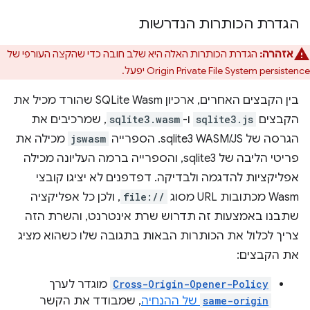
הגדרת הכותרות הנדרשות
אזהרה:
הגדרת הכותרות האלה היא שלב חובה כדי שהקצה העורפי של
Origin Private File System persistence יפעל.
בין הקבצים האחרים, ארכיון SQLite Wasm שהורד מכיל את
הקבצים
sqlite3.js
ו-
sqlite3.wasm
, שמרכיבים את
הגרסה של sqlite3 WASM/JS. הספרייה
jswasm
מכילה את
פריטי הליבה של sqlite3, והספרייה ברמה העליונה מכילה
אפליקציות להדגמה ולבדיקה. דפדפנים לא יציגו קובצי
Wasm מכתובות URL מסוג
file://
, ולכן כל אפליקציה
שתבנו באמצעות זה תדרוש שרת אינטרנט, והשרת הזה
צריך לכלול את הכותרות הבאות בתגובה שלו כשהוא מציג
את הקבצים:
Cross-Origin-Opener-Policy
מוגדר לערך
same-origin
של ההנחיה
, שמבודד את הקשר