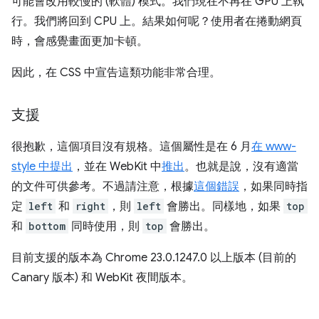
可能會改用較慢的 (軟體) 模式。我們現在不再在 GPU 上執
行。我們將回到 CPU 上。結果如何呢？使用者在捲動網頁
時，會感覺畫面更加卡頓。
因此，在 CSS 中宣告這類功能非常合理。
支援
很抱歉，這個項目沒有規格。這個屬性是在 6 月
在 www-
style 中提出
，並在 WebKit 中
推出
。也就是說，沒有適當
的文件可供參考。不過請注意，根據
這個錯誤
，如果同時指
定
left
和
right
，則
left
會勝出。同樣地，如果
top
和
bottom
同時使用，則
top
會勝出。
目前支援的版本為 Chrome 23.0.1247.0 以上版本 (目前的
Canary 版本) 和 WebKit 夜間版本。