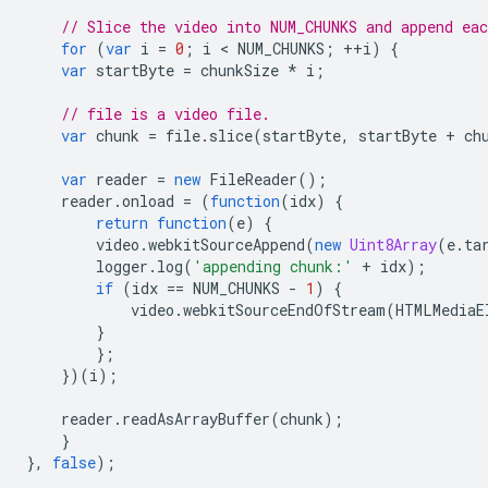
// Slice the video into NUM_CHUNKS and append ea
for
(
var
i
=
0
;
i
 < 
NUM_CHUNKS
;
++
i
)
{
var
startByte
=
chunkSize
*
i
;
// file is a video file.
var
chunk
=
file
.
slice
(
startByte
,
startByte
+
ch
var
reader
=
new
FileReader
();
reader
.
onload
=
(
function
(
idx
)
{
return
function
(
e
)
{
video
.
webkitSourceAppend
(
new
Uint8Array
(
e
.
ta
logger
.
log
(
'appending chunk:'
+
idx
);
if
(
idx
==
NUM_CHUNKS
-
1
)
{
video
.
webkitSourceEndOfStream
(
HTMLMediaE
}
};
})(
i
);
reader
.
readAsArrayBuffer
(
chunk
);
}
},
false
);