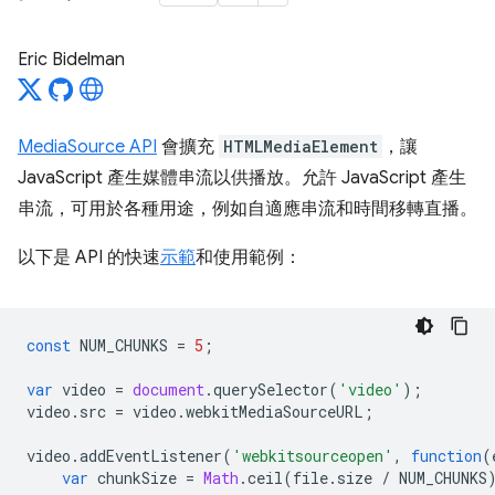
Eric Bidelman
MediaSource API
會擴充
HTMLMediaElement
，讓
JavaScript 產生媒體串流以供播放。允許 JavaScript 產生
串流，可用於各種用途，例如自適應串流和時間移轉直播。
以下是 API 的快速
示範
和使用範例：
const
NUM_CHUNKS
=
5
;
var
video
=
document
.
querySelector
(
'video'
);
video
.
src
=
video
.
webkitMediaSourceURL
;
video
.
addEventListener
(
'webkitsourceopen'
,
function
(
var
chunkSize
=
Math
.
ceil
(
file
.
size
/
NUM_CHUNKS