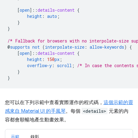
[
open
]
::
details-content
{
height
:
auto
;
}
}
/* Fallback for browsers with no interpolate-size su
@
supports
not
(
interpolate-size
:
allow-keywords
)
{
[
open
]
::
details-content
{
height
:
150
px
;
overflow-y
:
scroll
;
/* In case the contents 
}
}
您可以在下列示範中查看實際運作的程式碼，
這個示範的靈
感來自 Material UI 的手風琴
。每個
<details>
元素的內
容都會順暢地產生動畫效果。
示範
錄影