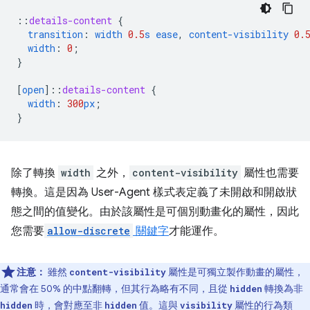
::
details-content
{
transition
:
width
0.5
s
ease
,
content-visibility
0.
width
:
0
;
}
[
open
]
::
details-content
{
width
:
300
px
;
}
除了轉換
width
之外，
content-visibility
屬性也需要
轉換。這是因為 User-Agent 樣式表定義了未開啟和開啟狀
態之間的值變化。由於該屬性是可個別動畫化的屬性，因此
您需要
allow-discrete
關鍵字
才能運作。
注意：
雖然
屬性是可獨立製作動畫的屬性，
content-visibility
通常會在 50% 的中點翻轉，但其行為略有不同，且從
轉換為非
hidden
時，會對應至非
值。這與
屬性的行為類
hidden
hidden
visibility