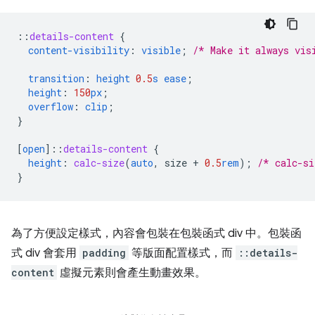
::
details-content
{
content-visibility
:
visible
;
/* Make it always vis
transition
:
height
0.5
s
ease
;
height
:
150
px
;
overflow
:
clip
;
}
[
open
]
::
details-content
{
height
:
calc-size
(
auto
,
size
+
0.5
rem
);
/* calc-si
}
為了方便設定樣式，內容會包裝在包裝函式 div 中。包裝函
式 div 會套用
padding
等版面配置樣式，而
::details-
content
虛擬元素則會產生動畫效果。