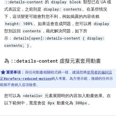
::details-content
的
display
block
類型已在 UA 樣
式表設定，之前則是
display: contents
。在某些情況
下，這項變更可能會對您不利，例如揭露的內容依賴
height: 100%
。如果這會造成問題，您可以將
display
型別設回
contents
，藉此解決問題，如下所
示：
details[open]::details-content { display:
contents; }
。
為
::
details-content
虛擬元素套用動畫
重要事項：
與任何動畫相關程式碼一樣，建議您將
使用者的偏好設
定
納入考量。為方便示範，後續的任何示
@prefers-reduced-motion
範都不會納入這項檢查。
您可以為
<details>
元素展開時的內容加入動畫效果。在
以下範例中，寬度會從
0px
動畫化為
300px
。