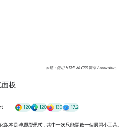
示範：使用 HTML 和 CSS 製作 Accordion。
式面板
120
120
130
17.2
rt
化版本是
專屬摺疊式
，其中一次只能開啟一個展開小工具。