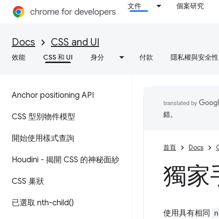
文件
個案研究
Docs
CSS and UI
效能
CSS 和 UI
身分
付款
隱私權與安全性
Anchor positioning API
錯。
CSS 型別物件模型
開始使用樣式查詢
首頁
Docs
Houdini - 揭開 CSS 的神秘面紗
獨家
CSS 巢狀
已選取
nth-child(
)
使用具有相同
n