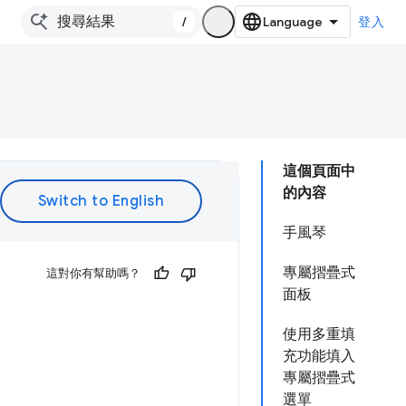
/
登入
這個頁面中
的內容
手風琴
專屬摺疊式
這對你有幫助嗎？
面板
使用多重填
充功能填入
專屬摺疊式
選單