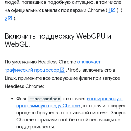
людей, попавших в подобную ситуацию, в том числе
на официальных каналах поддержки Chrome (
1
), (
2
).
Включить поддержку Web
GPU и
Web
GL
.
По умолчанию Headless Chrome
отключает
графический процессор
. Чтобы включить его в
Linux, примените все следующие флаги при запуске
Headless Chrome:
Флаг
--no-sandbox
отключает
изолированную
программную среду Chrome
, которая изолирует
процесс браузера от остальной системы. Запуск
Chrome с правами root без этой песочницы не
поддерживается.