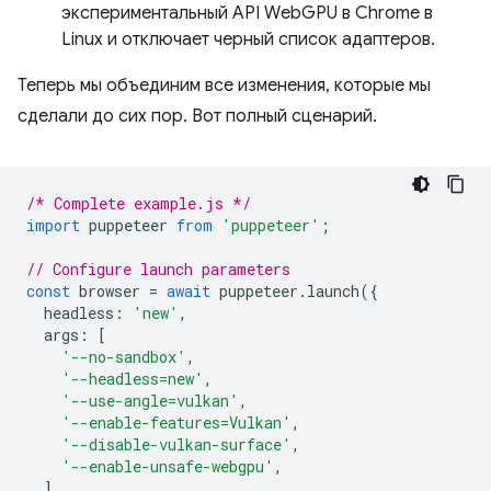
экспериментальный API WebGPU в Chrome в
Linux и отключает черный список адаптеров.
Теперь мы объединим все изменения, которые мы
сделали до сих пор. Вот полный сценарий.
/* Complete example.js */
import
puppeteer
from
'puppeteer'
;
// Configure launch parameters
const
browser
=
await
puppeteer
.
launch
({
headless
:
'new'
,
args
:
[
'--no-sandbox'
,
'--headless=new'
,
'--use-angle=vulkan'
,
'--enable-features=Vulkan'
,
'--disable-vulkan-surface'
,
'--enable-unsafe-webgpu'
,
]