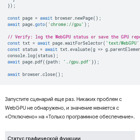
});
const
page
=
await
browser
.
newPage
();
await
page
.
goto
(
'chrome://gpu'
);
// Verify: log the WebGPU status or save the GPU rep
const
txt
=
await
page
.
waitForSelector
(
'text/WebGPU'
const
status
=
await
txt
.
evaluate
(
g
=
>
g
.
parentEleme
console
.
log
(
status
);
await
page
.
pdf
({
path
:
'./gpu.pdf'
});
await
browser
.
close
();
Запустите сценарий еще раз. Никаких проблем с
WebGPU не обнаружено, и значение меняется с
«Отключено» на «Только программное обеспечение».
Статус графической функции