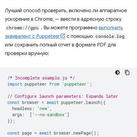
Лучший способ проверить, включено ли аппаратное
ускорение в Chrome, — ввести в адресную строку
chrome://gpu
. Вы можете программно
выполнить
эквивалент с Puppeteer
с помощью
console.log
или сохранить полный отчет в формате PDF для
проверки вручную:
/* Incomplete example.js */
import
puppeteer
from
'puppeteer'
;
// Configure launch parameters: Expands later
const
browser
=
await
puppeteer
.
launch
({
headless
:
'new'
,
args
:
[
'--no-sandbox'
]
});
const
page
=
await
browser
.
newPage
();