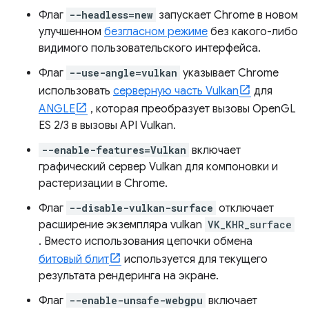
Флаг
--headless=new
запускает Chrome в новом
улучшенном
безгласном режиме
без какого-либо
видимого пользовательского интерфейса.
Флаг
--use-angle=vulkan
указывает Chrome
использовать
серверную часть Vulkan
для
ANGLE
, которая преобразует вызовы OpenGL
ES 2/3 в вызовы API Vulkan.
--enable-features=Vulkan
включает
графический сервер Vulkan для компоновки и
растеризации в Chrome.
Флаг
--disable-vulkan-surface
отключает
расширение экземпляра vulkan
VK_KHR_surface
. Вместо использования цепочки обмена
битовый блит
используется для текущего
результата рендеринга на экране.
Флаг
--enable-unsafe-webgpu
включает