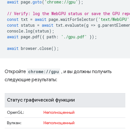
await
page
.
goto
(
'chrome://gpu'
);
// Verify: log the WebGPU status or save the GPU rep
const
txt
=
await
page
.
waitForSelector
(
'text/WebGPU'
const
status
=
await
txt
.
evaluate
(
g
=
>
g
.
parentEleme
console
.
log
(
status
);
await
page
.
pdf
({
path
:
'./gpu.pdf'
});
await
browser
.
close
();
Откройте
chrome://gpu
, и вы должны получить
следующие результаты:
Статус графической функции
OpenGL:
Неполноценный
Вулкан:
Неполноценный