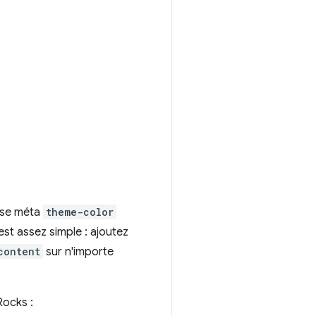
lise méta
theme-color
 est assez simple : ajoutez
content
sur n'importe
Rocks :