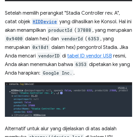
Setelah memilih perangkat "Stadia Controller rev. A",
catat objek
HIDDevice
yang dihasilkan ke Konsol. Hal ini
akan menampilkan
productId
(
37888
, yang merupakan
0x9400
dalam hex) dan
vendorId
(
6353
, yang
merupakan
0x18d1
dalam hex) pengontrol Stadia. Jika
Anda mencari
vendorID
di
tabel ID vendor USB
resmi,
Anda akan menemukan bahwa
6353
dipetakan ke yang
Anda harapkan:
Google Inc.
.
Alternatif untuk alur yang dijelaskan di atas adalah