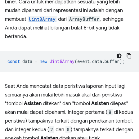
biner. Cara untuk mendapatkan sesuatu yang lebih
mudah dipahami dari representasi ini adalah dengan
membuat
Uint8Array
dari
ArrayBuffer
, sehingga
Anda dapat melihat bilangan bulat 8-bit yang tidak
bertanda.
const
data
=
new
Uint8Array
(
event
.
data
.
buffer
);
Saat Anda mencatat data peristiwa laporan input lagi,
semuanya akan mulai lebih masuk akal dan peristiwa
"tombol
Asisten
ditekan" dan "tombol
Asisten
dilepas"
akan mulai dapat dipahami. Integer pertama (
8
di kedua
peristiwa) tampaknya terkait dengan penekanan tombol,
dan integer kedua (
2
dan
0
) tampaknya terkait dengan
apakah tombol
Asisten
ditekan atau tidak.