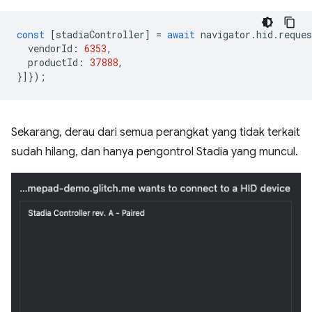
const
[
stadiaController
]
=
await
navigator
.
hid
.
reques
vendorId
:
6353
,
productId
:
37888
,
}]});
Sekarang, derau dari semua perangkat yang tidak terkait
sudah hilang, dan hanya pengontrol Stadia yang muncul.