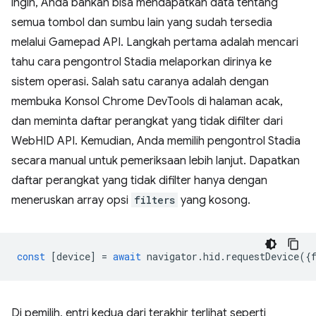
ingin, Anda bahkan bisa mendapatkan data tentang
semua tombol dan sumbu lain yang sudah tersedia
melalui Gamepad API. Langkah pertama adalah mencari
tahu cara pengontrol Stadia melaporkan dirinya ke
sistem operasi. Salah satu caranya adalah dengan
membuka Konsol Chrome DevTools di halaman acak,
dan meminta daftar perangkat yang tidak difilter dari
WebHID API. Kemudian, Anda memilih pengontrol Stadia
secara manual untuk pemeriksaan lebih lanjut. Dapatkan
daftar perangkat yang tidak difilter hanya dengan
meneruskan array opsi
filters
yang kosong.
const
[
device
]
=
await
navigator
.
hid
.
requestDevice
({
Di pemilih, entri kedua dari terakhir terlihat seperti