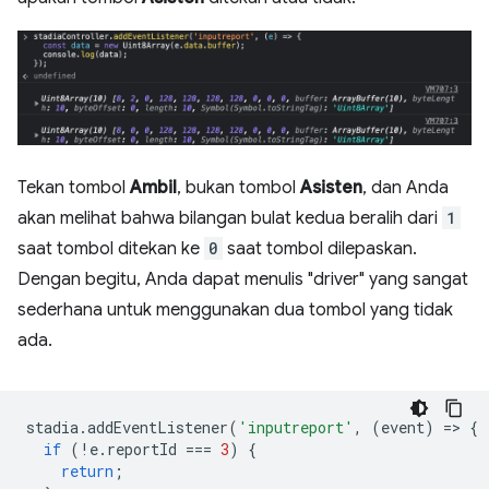
Tekan tombol
Ambil
, bukan tombol
Asisten
, dan Anda
akan melihat bahwa bilangan bulat kedua beralih dari
1
saat tombol ditekan ke
0
saat tombol dilepaskan.
Dengan begitu, Anda dapat menulis "driver" yang sangat
sederhana untuk menggunakan dua tombol yang tidak
ada.
stadia
.
addEventListener
(
'inputreport'
,
(
event
)
=
>
{
if
(
!
e
.
reportId
===
3
)
{
return
;