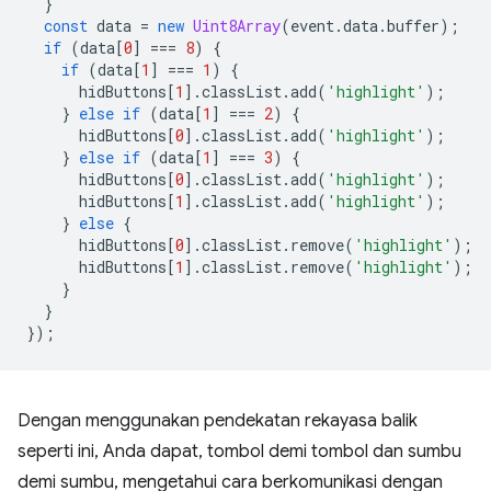
}
const
data
=
new
Uint8Array
(
event
.
data
.
buffer
);
if
(
data
[
0
]
===
8
)
{
if
(
data
[
1
]
===
1
)
{
hidButtons
[
1
].
classList
.
add
(
'highlight'
);
}
else
if
(
data
[
1
]
===
2
)
{
hidButtons
[
0
].
classList
.
add
(
'highlight'
);
}
else
if
(
data
[
1
]
===
3
)
{
hidButtons
[
0
].
classList
.
add
(
'highlight'
);
hidButtons
[
1
].
classList
.
add
(
'highlight'
);
}
else
{
hidButtons
[
0
].
classList
.
remove
(
'highlight'
);
hidButtons
[
1
].
classList
.
remove
(
'highlight'
);
}
}
});
Dengan menggunakan pendekatan rekayasa balik
seperti ini, Anda dapat, tombol demi tombol dan sumbu
demi sumbu, mengetahui cara berkomunikasi dengan