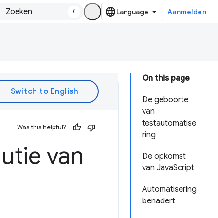
/
Aanmelden
On this page
De geboorte
van
testautomatise
Was this helpful?
ring
lutie van
De opkomst
van JavaScript
Automatisering
benadert