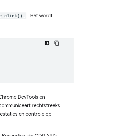
e.click();
. Het wordt
 Chrome DevTools en
communiceert rechtstreeks
staties en controle op