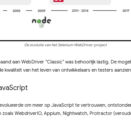
De evolutie van het Selenium WebDriver-project
aand aan WebDriver “Classic” was behoorlijk lastig. De mogel
kwaliteit van het leven van ontwikkelaars en testers aanzienli
ava
Script
evolueerde om meer op JavaScript te vertrouwen, ontstonde
 zoals WebdriverIO, Appium, Nightwatch, Protractor (veroude