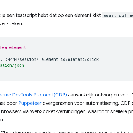
t je een testscript hebt dat op een element klikt
await coffe
-verzoeken.
fee element
cation/json'
rome DevTools Protocol (CDP)
aanvankelijk ontworpen voor
het door
Puppeteer
overgenomen voor automatisering. CDP 
rowsers via WebSocket-verbindingen, waardoor snellere pre
n.