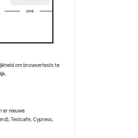
ijkheid om browsertests te
jk.
n er nieuwe
rd), Testcafe, Cypress,