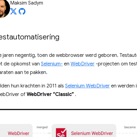
Maksim Sadym
estautomatisering
 jaren negentig, toen de webbrowser werd geboren. Testaut
met de opkomst van
Selenium-
en
WebDriver
-projecten om tes
raten aan te pakken.
den hun krachten in 2011 als
Selenium WebDriver
en werden 
ebDriver of
WebDriver “Classic”
.