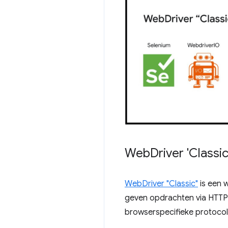
Web
Driver 'Class
WebDriver "Classic"
is een 
geven opdrachten via HTTP-
browserspecifieke protocol