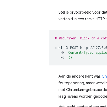
Stel je bijvoorbeeld voor da
vertaald in een reeks HTTP
# WebDriver: Click on a cof
curl
-X
POST
-H
'Content-Type: appli
-d
'{}'
Aan de andere kant was
Ch
foutopsporing, maar werd 
met Chromium-gebaseerde b
laag niveau worden gebode