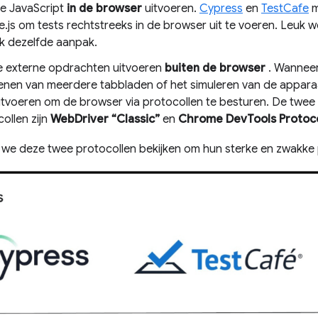
ie JavaScript
in de browser
uitvoeren.
Cypress
en
TestCafe
m
js om tests rechtstreeks in de browser uit te voeren. Leuk we
k dezelfde aanpak.
ie externe opdrachten uitvoeren
buiten de browser
. Wanneer
openen van meerdere tabbladen of het simuleren van de appa
tvoeren om de browser via protocollen te besturen. De twee 
ollen zijn
WebDriver “Classic”
en
Chrome DevTools Protoco
n we deze twee protocollen bekijken om hun sterke en zwakke 