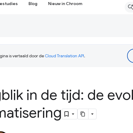
estudies
Blog
Nieuw in Chroom
ina is vertaald door de
Cloud Translation API
.
lik in de tijd: de evo
matisering