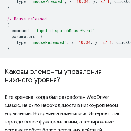
type
:
'mousePressed'
,
x
:
10.34
,
y
:
27.1
,
clickCo
}
// Mouse released
{
command
:
'Input.dispatchMouseEvent'
,
parameters
:
{
type
:
'mouseReleased'
,
x
:
10.34
,
y
:
27.1
,
clickC
}
Каковы элементы управления
нижнего уровня?
В те времена, когда был разработан WebDriver
Classic, не было необходимости в низкоуровневом
управлении. Но времена изменились, Интернет стал
гораздо более функциональным, а тестирование
сегодня требует более детальных действий.