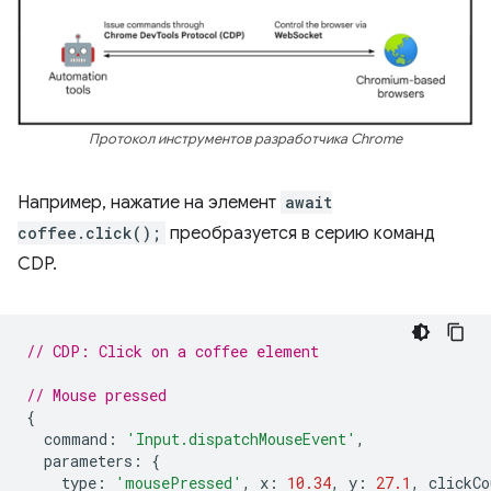
Протокол инструментов разработчика Chrome
Например, нажатие на элемент
await
coffee.click();
преобразуется в серию команд
CDP.
// CDP: Click on a coffee element
// Mouse pressed
{
command
:
'Input.dispatchMouseEvent'
,
parameters
:
{
type
:
'mousePressed'
,
x
:
10.34
,
y
:
27.1
,
clickCo