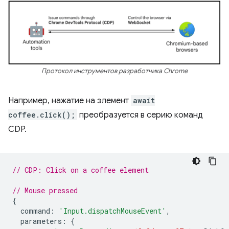
Протокол инструментов разработчика Chrome
Например, нажатие на элемент
await
coffee.click();
преобразуется в серию команд
CDP.
// CDP: Click on a coffee element
// Mouse pressed
{
command
:
'Input.dispatchMouseEvent'
,
parameters
:
{