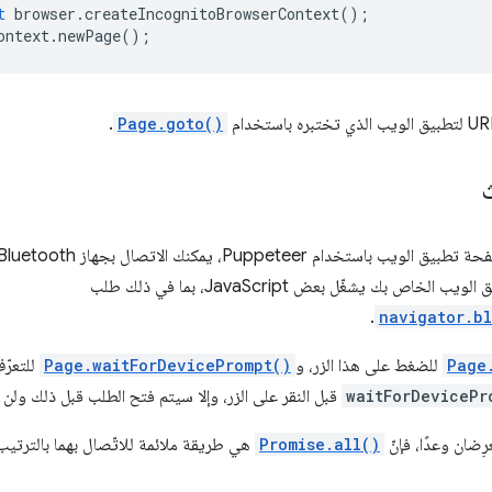
t
browser
.
createIncognitoBrowserContext
();
ontext
.
newPage
();
.
Page.goto()
اص بك يشغّل بعض JavaScript، بما في ذلك طلب
.
navigator.b
Page
للضغط على هذا الزر، و
Page.waitForDevicePrompt()
للتعرّ
waitForDevicePr
قبل النقر على الزر، وإلا سيتم فتح الطلب قبل ذلك ولن 
Promise.all()
هي طريقة ملائمة للاتّصال بهما بالترتيب