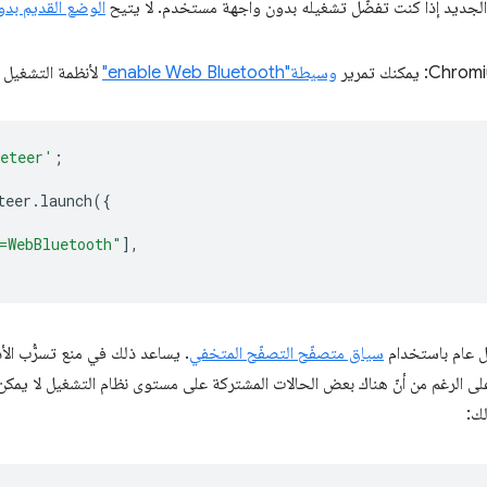
لجديد إذا كنت تفضّل تشغيله بدون واجهة مستخدم. لا يتيح
الوضع القديم بد
وسيطة"enable Web Bluetooth"
لأنظمة التشغيل Linux.
eteer'
;
teer
.
launch
({
=WebBluetooth"
],
ل عام باستخدام
سياق متصفّح التصفّح المتخفي
. يساعد ذلك في منع تسرُّب الأذ
لك: