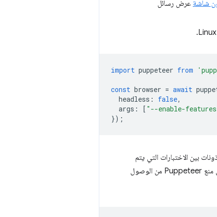
ون شاشة
عرض رسائل
import
puppeteer
from
'pupp
const
browser
=
await
puppe
headless
:
false
,
args
:
[
"--enable-features
});
ونات بين الاختبارات التي يتم
تشغيلها باستخدام النص البرمجي (على الرغم من أنّ هناك بعض الحالات المشتركة على مستوى نظام التشغيل لا يمكن منع Puppeteer من الوصول