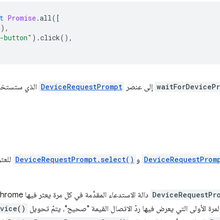
t
Promise
.
all
([
(),
-button"
).
click
(),
waitForDeviceP
إلى عنصر
DeviceRequestPrompt
الذي ستستخدمه
DeviceRequestProm
و
DeviceRequestPrompt.select()
للعثو
DeviceRequestPr
دالة الاستدعاء المقدَّمة في كل مرة يعثر فيها Chrome على جهاز بلوتوث يتضمّن بعض
لمرة الأولى التي يعرض فيها ردّ الاتصال القيمة "صحيح"، يتمّ تحويل
evice()