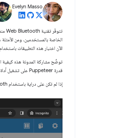
Evelyn Masso
الخاصة بالمستخدمين. ومن الأمثلة 
الآن اختبار هذه التطبيقات باستخدام
قدرة Puppeteer على تشغيل أداة اختيار أجهزة البلوتوث في Chrome.
إذا لم تكن على دراية باستخدام Web Bluetooth في Chrome، يعرض الفيديو التالي طلب البلوتوث في محرِّر ويب Espruino: