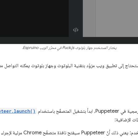
يختار المستخدم جهاز بلوتوث Puck.js في محرِّر الويب Espruino.
حتاج إلى تطبيق ويب مزوّد بتقنية البلوتوث وجهاز بلوتوث يمكنه التواصل معه، ويج
 المتصفّح باستخدام
eteer.launch()
ت الإضافية:
تصفّح Chrome مرئية لإجراء الاختبار. استخدِم