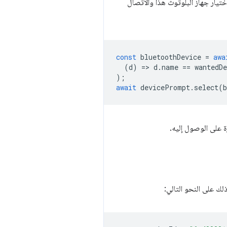
ختيار جهاز البلوتوث هذا والاتصال
const
bluetoothDevice
=
awa
(
d
)
=
>
d
.
name
==
wantedD
);
await
devicePrompt
.
select
(
b
لك على النحو التالي: