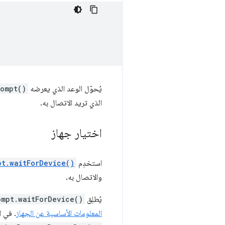
يُحوّل الوعد الذي يعرضه
rompt()
الذي تريد الاتصال به.
اختيار جهاز
استخدِم
pt.waitForDevice()
والاتصال به.
يُطلِق
ompt.waitForDevice()
المعلومات الأساسية عن الجهاز
. في ا