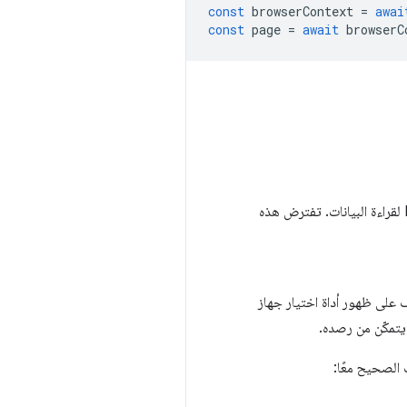
const
browserContext
=
awai
const
page
=
await
browserC
بعد استخدام Puppeteer لفتح صفحة تطبيق الويب باستخدام Puppeteer، يمكنك الاتصال بجهاز Bluetooth لقراءة البيانات. تفترض هذه
ف على ظهور أداة اختيار جهاز
يتمكّن من رصده.
 الصحيح معًا: