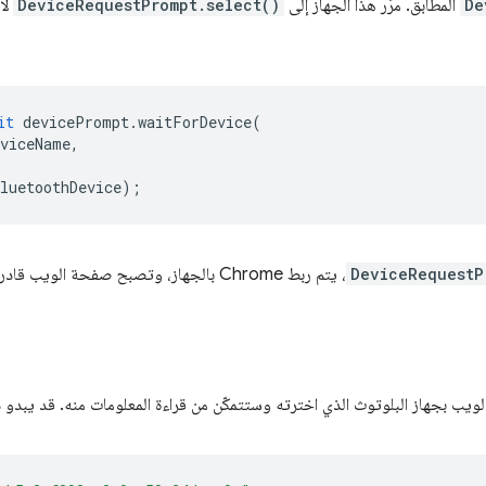
De
المطابق. مرِّر هذا الجهاز إلى
DeviceRequestPrompt.select()
لا
it
devicePrompt
.
waitForDevice
(
eviceName
,
luetoothDevice
);
DeviceRequestP
، يتم ربط Chrome بالجهاز، وتصبح صفحة الويب قادرة على الوصول إليه.
يب بجهاز البلوتوث الذي اخترته وستتمكّن من قراءة المعلومات منه. قد يبدو ذ