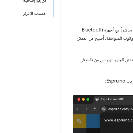
مراجع إضافية
خدمات الإقرار
تتوفّر تقنية Web Bluetooth منذ الإصدار 56 من Chrome، وهي تتيح للمطوّرين كتابة تطبيقات ويب تتواصل مباشرةً مع أجهزة Bluetooth
وتوث المتوافقة. أصبح من الممكن
لوتوث واختباره. ويتمثل الجزء الرئيسي من ذلك في