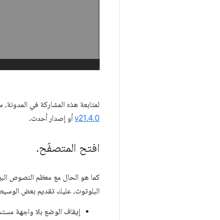
لمتابعة هذه المشاركة في المدونة، ست
v21.4.0
أو إصدار أحدث.
افتح المتصفّح
.
كما هو الحال مع معظم النصوص البرمجية في Puppeteer، ابدأ بتشغيل
البلوتوث، عليك تقديم بعض الوسيطا
إيقاف الوضع بلا واجهة مستخدم: يعني ذلك أنّ Puppeteer سيفتح نافذة م