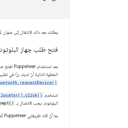
يمكنك بعد ذلك الانتقال إلى عنوان URL لتطبيق الويب الذي تختبره باستخدام
فتح طلب جهاز البلوتوث
الخطوة التالية أنّ لديك زرًا في تطبيق الويب الخ
luetooth.requestDevice()
استخدِم
.locator().click()
البلوتوث.
يجب
الاتصال بـ
ompt()
بما أنّ كلتا طريقتَي Puppeteer تُعرِضان وعدًا، فإنّ