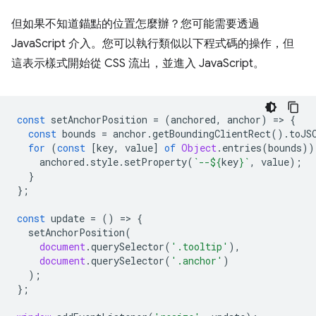
但如果不知道錨點的位置怎麼辦？您可能需要透過
JavaScript 介入。您可以執行類似以下程式碼的操作，但
這表示樣式開始從 CSS 流出，並進入 JavaScript。
const
setAnchorPosition
=
(
anchored
,
anchor
)
=
>
{
const
bounds
=
anchor
.
getBoundingClientRect
().
toJS
for
(
const
[
key
,
value
]
of
Object
.
entries
(
bounds
))
anchored
.
style
.
setProperty
(
`--
${
key
}
`
,
value
);
}
};
const
update
=
()
=
>
{
setAnchorPosition
(
document
.
querySelector
(
'.tooltip'
),
document
.
querySelector
(
'.anchor'
)
);
};