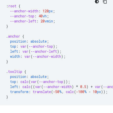
:
root
{
--anchor-width
:
120
px
;
--anchor-top
:
40
vh
;
--anchor-left
:
20
vmin
;
}
.
anchor
{
position
:
absolute
;
top
:
var
(
--anchor-top
);
left
:
var
(
--anchor-left
);
width
:
var
(
--anchor-width
);
}
.
tooltip
{
position
:
absolute
;
top
:
calc
(
var
(
--anchor-top
));
left
:
calc
(
(
var
(
--anchor-width
)
*
0.5
)
+
var
(
--an
transform
:
translate
(
-50
%
,
calc
(
-100
%
-
10
px
));
}