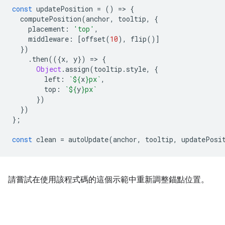
const
updatePosition
=
()
=
>
{
computePosition
(
anchor
,
tooltip
,
{
placement
:
'top'
,
middleware
:
[
offset
(
10
),
flip
()]
})
.
then
(({
x
,
y
})
=
>
{
Object
.
assign
(
tooltip
.
style
,
{
left
:
`
${
x
}
px`
,
top
:
`
${
y
}
px`
})
})
};
const
clean
=
autoUpdate
(
anchor
,
tooltip
,
updatePosi
請嘗試在使用該程式碼的這個示範中重新調整錨點位置。