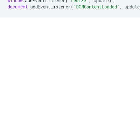
window
.
addEventListener
(
'resize'
,
update
);
document
.
addEventListener
(
'DOMContentLoaded'
,
update