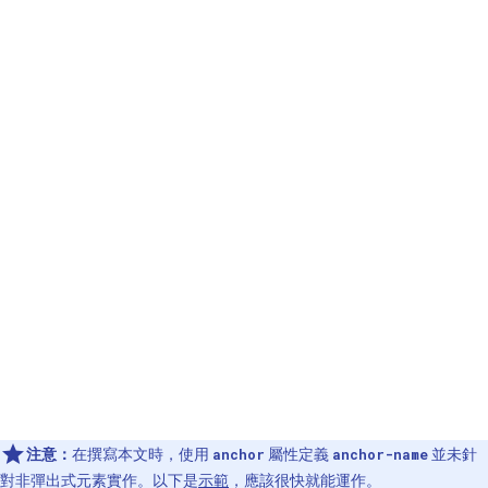
注意：
在撰寫本文時，使用
屬性定義
並未針
anchor
anchor-name
對非彈出式元素實作。以下是
示範
，應該很快就能運作。