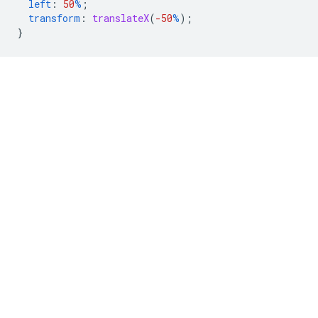
left
:
50
%
;
transform
:
translateX
(
-50
%
);
}