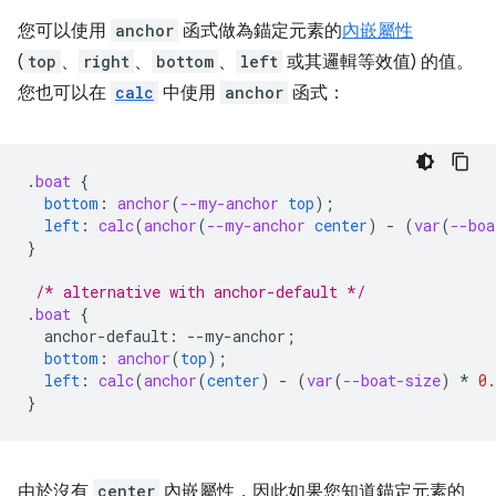
您可以使用
anchor
函式做為錨定元素的
內嵌屬性
(
top
、
right
、
bottom
、
left
或其邏輯等效值) 的值。
您也可以在
calc
中使用
anchor
函式：
.
boat
{
bottom
:
anchor
(
--my-anchor
top
);
left
:
calc
(
anchor
(
--my-anchor
center
)
-
(
var
(
--boa
}
/* alternative with anchor-default */
.
boat
{
anchor-default
:
--
my-anchor
;
bottom
:
anchor
(
top
);
left
:
calc
(
anchor
(
center
)
-
(
var
(
--boat-size
)
*
0.
}
由於沒有
center
內嵌屬性，因此如果您知道錨定元素的