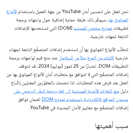
نحن نعمل على تحسين أمان YouTube من جهة العميل باستخدام
الأنواع
الموثوق بها
. سيوفّر ذلك طبقة حماية إضافية حول واجهات برمجة
تطبيقات
نموذج محتوى المستند
(DOM) التي تستخدمها الإضافات
التابعة لجهات خارجية.
تتطلّب الأنواع الموثوق بها أن تستخدم إضافات المتصفّح التابعة لجهات
خارجية
كائنات من النوع بدلاً من السلاسل
عند منح قيم لواجهات برمجة
التطبيقات DOM. اعتبارًا من 25 تموز (يوليو) 2024، قد تتوقف
إضافات المتصفّح التي لا تتوافق مع متطلبات أمان الأنواع الموثوق بها عن
العمل بعد فرض هذه المتطلبات، لذا ننصحك بالمطوّرين المعنيّين باتّباع
دليل
منع الثغرات الأمنية المستندة إلى لغة برمجة النصّ البرمجي على
مستوى المواقع الإلكترونية باستخدام نموذج DOM
لضمان توافق
إضافات المتصفّح مع معايير الأمان الجديدة في YouTube.
سبب أهميتها