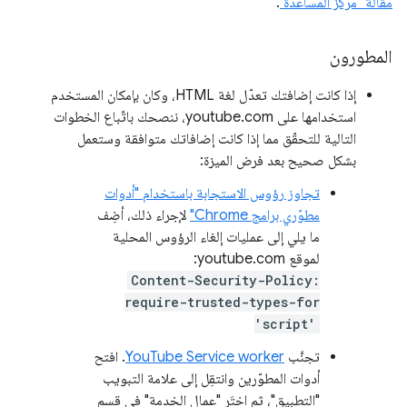
مقالة "مركز المساعدة"
.
المطورون
إذا كانت إضافتك تعدّل لغة HTML، وكان بإمكان المستخدم
استخدامها على youtube.com، ننصحك باتّباع الخطوات
التالية للتحقّق مما إذا كانت إضافاتك متوافقة وستعمل
بشكل صحيح بعد فرض الميزة:
تجاوز رؤوس الاستجابة باستخدام "أدوات
مطوّري برامج Chrome"
لإجراء ذلك، أضِف
ما يلي إلى عمليات إلغاء الرؤوس المحلية
لموقع youtube.com:
Content-Security-Policy:
require-trusted-types-for
'script'
تجنَّب
YouTube Service worker
. افتح
أدوات المطوّرين وانتقِل إلى علامة التبويب
"التطبيق"، ثم اختَر "عمال الخدمة" في قسم