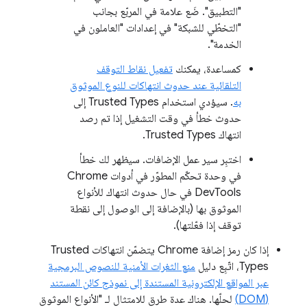
"التطبيق". ضَع علامة في المربّع بجانب
"التخطّي للشبكة" في إعدادات "العاملون في
الخدمة".
كمساعدة، يمكنك
تفعيل نقاط التوقف
التلقائية عند حدوث انتهاكات للنوع الموثوق
به
. سيؤدي استخدام Trusted Types إلى
حدوث خطأ في وقت التشغيل إذا تم رصد
انتهاك Trusted Types.
اختبِر سير عمل الإضافات. سيظهر لك خطأ
في وحدة تحكّم المطوّر في أدوات Chrome
DevTools في حال حدوث انتهاك للأنواع
الموثوق بها (بالإضافة إلى الوصول إلى نقطة
توقف إذا فعّلتها).
إذا كان رمز إضافة Chrome يتضمّن انتهاكات Trusted
Types، اتّبِع دليل
منع الثغرات الأمنية للنصوص البرمجية
عبر المواقع الإلكترونية المستندة إلى نموذج كائن المستند
(DOM)
لحلّها. هناك عدة طرق للامتثال لـ "الأنواع الموثوق