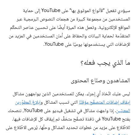
سيؤدي تفعيل "الأنواع الموثوق بها" على YouTube إلى حماية
المستخدمين من مجموعة كبيرة من هجمات النصوص البرمجية عبر
المواقع الإلكترونية. وتعمل هذه الميزة أيضًا على تحسين عناصر التحكّم
المتقدّمة لحماية البيانات والحفاظ على أمان المستخدمين في المزيد من
الإضافات التي يستخدمونها يوميًا على YouTube.
ما الذي يجب فعله؟
المشاهدون وصنّاع المحتوى
ليس عليك اتّخاذ أي إجراء. يمكن للمستخدمين الذين يواجهون مشاكل
إيقاف إضافات المتصفّح مؤقتًا
التي تسبب المشاكل و
إبلاغ المطوّرين
المعنيّين
. إذا واجهت مشاكل في تشغيل فيديو على YouTube، ننصحك
بفتح YouTube في نافذة تصفّح متخفٍّ تم إيقاف كل الإضافات فيها.
للاطّلاع على مزيد من خطوات تحديد المشاكل وحلّها، يُرجى الاطّلاع على