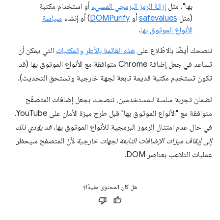
بها"، مثل
إزالة الرمز البرمجي المسيء
أو استخدام مكتبة
(مثل
safevalues
أو
DOMPurify
) أو إنشاء
سياسة
الأنواع الموثوق بها
.
ننصحك أيضًا بالاطّلاع على
هذه القائمة بالأطر والمكتبات
التي يمكن أن
تساعد في جعل إضافة Chrome متوافقة مع الأنواع الموثوق بها (قد
تكون تستخدِم مكتبة قديمة تابعة لجهة خارجية وتستحق التحديث).
لضمان تجربة سلسة للمستخدمين، ننصحك بجعل إضافات المتصفّح
متوافقة مع "الأنواع الموثوق بها" قبل طرح ميزة الأمان على YouTube.
في حال عدم امتثال الرموز البرمجية للأنواع الموثوق بها،
قد يؤدي ذلك
إلى إيقاف ميزات الإضافات التابعة لجهات خارجية
لأنّ المتصفح سيحظر
عمليات التلاعب بعناصر DOM.
هل كان المحتوى مفيدًا؟