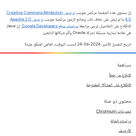
إنّ محتوى هذه الصفحة مرخّص بموجب
ترخيص Creative Commons Attribution
4.0‏
ما لم يُنصّ على خلاف ذلك، ونماذج الرموز مرخّصة بموجب
ترخيص Apache 2.0‏
.
للاطّلاع على التفاصيل، يُرجى مراجعة
سياسات موقع Google Developers‏
. إنّ Java
هي علامة تجارية مسجَّلة لشركة Oracle و/أو شركائها التابعين.
تاريخ التعديل الأخير: 2024-06-24 (حسب التوقيت العالمي المتفَّق عليه)
مساهمة
الإبلاغ عن خطأ
الاطّلاع على المشاكل المفتوحة
محتوى ذو صلة
تحديثات Chromium
دراسات الحالة
الأرشيف