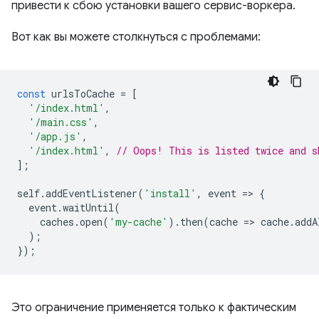
привести к сбою установки вашего сервис-воркера.
Вот как вы можете столкнуться с проблемами:
const
urlsToCache
=
[
'/index.html'
,
'/main.css'
,
'/app.js'
,
'/index.html'
,
// Oops! This is listed twice and s
];
self
.
addEventListener
(
'install'
,
event
=
>
{
event
.
waitUntil
(
caches
.
open
(
'my-cache'
).
then
(
cache
=
>
cache
.
addA
);
});
Это ограничение применяется только к фактическим