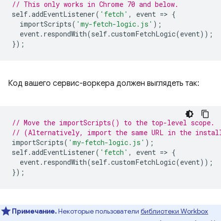
// This only works in Chrome 70 and below.
self
.
addEventListener
(
'fetch'
,
event
=
>
{
importScripts
(
'my-fetch-logic.js'
);
event
.
respondWith
(
self
.
customFetchLogic
(
event
));
});
Код вашего сервис-воркера должен выглядеть так:
// Move the importScripts() to the top-level scope.
// (Alternatively, import the same URL in the instal
importScripts
(
'my-fetch-logic.js'
);
self
.
addEventListener
(
'fetch'
,
event
=
>
{
event
.
respondWith
(
self
.
customFetchLogic
(
event
));
});
Примечание.
Некоторые пользователи
библиотеки Workbox