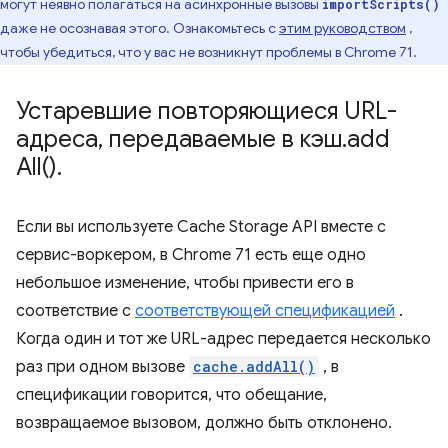
могут неявно полагаться на асинхронные вызовы
importScripts()
даже не осознавая этого. Ознакомьтесь с
этим руководством
,
чтобы убедиться, что у вас не возникнут проблемы в Chrome 71.
Устаревшие повторяющиеся URL-
адреса
,
передаваемые в кэш
.
add
All(
)
.
Если вы используете Cache Storage API вместе с
сервис-воркером, в Chrome 71 есть еще одно
небольшое изменение, чтобы привести его в
соответствие с
соответствующей спецификацией
.
Когда один и тот же URL-адрес передается несколько
раз при одном вызове
cache.addAll()
, в
спецификации говорится, что обещание,
возвращаемое вызовом, должно быть отклонено.