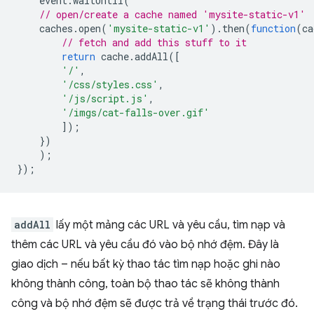
event
.
waitUntil
(
// open/create a cache named 'mysite-static-v1'
caches
.
open
(
'mysite-static-v1'
).
then
(
function
(
ca
// fetch and add this stuff to it
return
cache
.
addAll
([
'/'
,
'/css/styles.css'
,
'/js/script.js'
,
'/imgs/cat-falls-over.gif'
]);
})
);
});
addAll
lấy một mảng các URL và yêu cầu, tìm nạp và
thêm các URL và yêu cầu đó vào bộ nhớ đệm. Đây là
giao dịch – nếu bất kỳ thao tác tìm nạp hoặc ghi nào
không thành công, toàn bộ thao tác sẽ không thành
công và bộ nhớ đệm sẽ được trả về trạng thái trước đó.