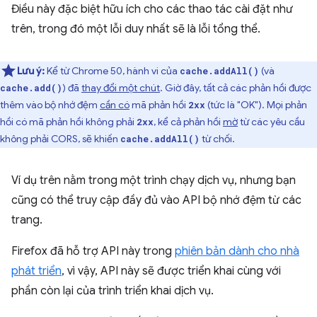
Điều này đặc biệt hữu ích cho các thao tác cài đặt như
trên, trong đó một lỗi duy nhất sẽ là lỗi tổng thể.
Lưu ý:
Kể từ Chrome 50, hành vi của
(và
cache.addAll()
) đã
thay đổi một chút
. Giờ đây, tất cả các phản hồi được
cache.add()
thêm vào bộ nhớ đệm
cần có
mã phản hồi
(tức là "OK"). Mọi phản
2xx
hồi có mã phản hồi không phải
, kể cả phản hồi
mờ
từ các yêu cầu
2xx
không phải CORS, sẽ khiến
từ chối.
cache.addAll()
Ví dụ trên nằm trong một trình chạy dịch vụ, nhưng bạn
cũng có thể truy cập đầy đủ vào API bộ nhớ đệm từ các
trang.
Firefox đã hỗ trợ API này trong
phiên bản dành cho nhà
phát triển
, vì vậy, API này sẽ được triển khai cùng với
phần còn lại của trình triển khai dịch vụ.