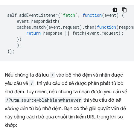
self
.
addEventListener
(
'fetch'
,
function
(
event
)
{
event
.
respondWith
(
caches
.
match
(
event
.
request
).
then
(
function
(
respon
return
response
||
fetch
(
event
.
request
);
})
);
});
Nếu chúng ta đã lưu
/
vào bộ nhớ đệm và nhận được
yêu cầu về
/
, thì yêu cầu đó sẽ được phân phát từ bộ
nhớ đệm. Tuy nhiên, nếu chúng ta nhận được yêu cầu về
/?utm_source=blahblahwhatever
thì yêu cầu đó
sẽ
không
đến từ bộ nhớ đệm. Bạn có thể giải quyết vấn đề
này bằng cách bỏ qua chuỗi tìm kiếm URL trong khi so
khớp: