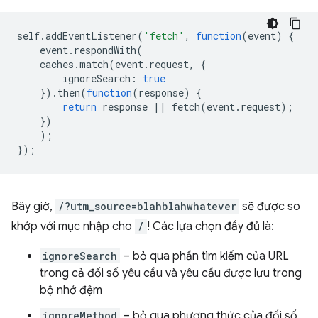
self
.
addEventListener
(
'fetch'
,
function
(
event
)
{
event
.
respondWith
(
caches
.
match
(
event
.
request
,
{
ignoreSearch
:
true
}).
then
(
function
(
response
)
{
return
response
||
fetch
(
event
.
request
);
})
);
});
Bây giờ,
/?utm_source=blahblahwhatever
sẽ được so
khớp với mục nhập cho
/
! Các lựa chọn đầy đủ là:
ignoreSearch
– bỏ qua phần tìm kiếm của URL
trong cả đối số yêu cầu và yêu cầu được lưu trong
bộ nhớ đệm
ignoreMethod
– bỏ qua phương thức của đối số