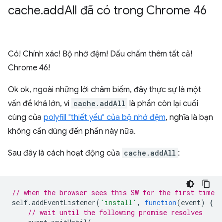
cache
.
add
All đã có trong Chrome 46
Có! Chính xác! Bộ nhớ đệm! Dấu chấm thêm tất cả!
Chrome 46!
Ok ok, ngoài những lời châm biếm, đây thực sự là một
vấn đề khá lớn, vì
cache.addAll
là phần còn lại cuối
cùng của
polyfill "thiết yếu" của bộ nhớ đệm
, nghĩa là bạn
không cần dùng đến phần này nữa.
Sau đây là cách hoạt động của
cache.addAll
:
// when the browser sees this SW for the first time
self
.
addEventListener
(
'install'
,
function
(
event
)
{
// wait until the following promise resolves