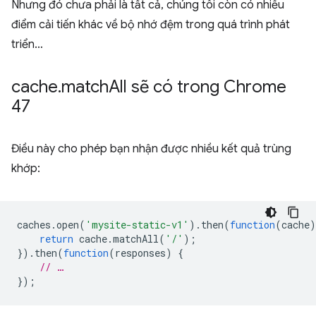
Nhưng đó chưa phải là tất cả, chúng tôi còn có nhiều
điểm cải tiến khác về bộ nhớ đệm trong quá trình phát
triển…
cache
.
match
All sẽ có trong Chrome
47
Điều này cho phép bạn nhận được nhiều kết quả trùng
khớp:
caches
.
open
(
'mysite-static-v1'
).
then
(
function
(
cache
)
return
cache
.
matchAll
(
'/'
);
}).
then
(
function
(
responses
)
{
// …
});