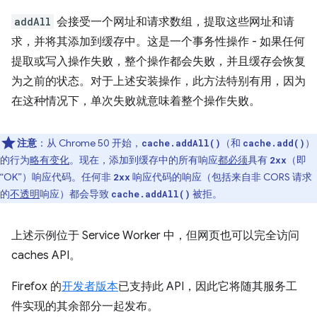
addAll
会接受一个网址和请求数组，提取这些网址和请
求，并将其添加到缓存中。这是一个事务性操作 - 如果任何
提取或写入操作失败，整个操作都会失败，并且缓存会恢复
为之前的状态。对于上述安装操作，此方法特别有用，因为
在这种情况下，单次失败就意味着整个操作失败。
注意
：从 Chrome 50 开始，
（和
）
cache.addAll()
cache.add()
的行为
略有变化
。现在，添加到缓存中的所有响应
都必须
具有
（即
2xx
“OK”）响应代码。任何非
响应代码的响应（包括来自非 CORS 请求
2xx
的
不透明
响应）都会导致
被拒。
cache.addAll()
上述示例位于 Service Worker 中，但网页也可以完全访问
caches API。
Firefox 的
开发者版本
已支持此 API，因此它将随其服务工
件实现的其余部分一起发布。