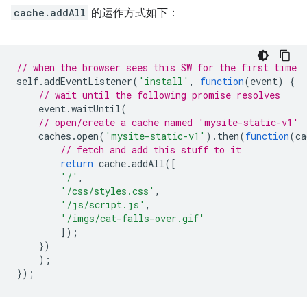
cache.addAll
的运作方式如下：
// when the browser sees this SW for the first time
self
.
addEventListener
(
'install'
,
function
(
event
)
{
// wait until the following promise resolves
event
.
waitUntil
(
// open/create a cache named 'mysite-static-v1'
caches
.
open
(
'mysite-static-v1'
).
then
(
function
(
ca
// fetch and add this stuff to it
return
cache
.
addAll
([
'/'
,
'/css/styles.css'
,
'/js/script.js'
,
'/imgs/cat-falls-over.gif'
]);
})
);
});