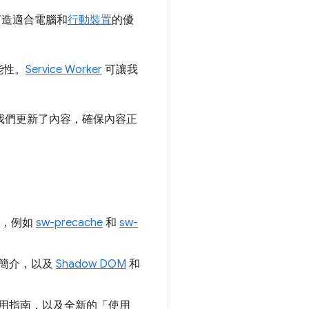
打造適合電腦和
行動裝置
的優
能性。
Service Worker
可讓我
我們更新了內容，確保內容正
訊，例如
sw-precache
和
sw-
簡介，以及
Shadow DOM
和
用指南，以及全新的「使用