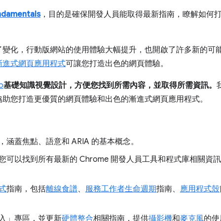
ndamentals
，目的是確保開發人員能取得最新指南，瞭解如何
了變化，行動版網站的使用體驗大幅提升，也開啟了許多新的可
漸進式網頁應用程式
可讓您打造出色的網頁體驗。
b
基礎知識視覺設計，方便您找到所需內容，並取得所需資訊。
協助您打造更優質的網頁體驗和出色的漸進式網頁應用程式。
，涵蓋焦點、語意和 ARIA 的基本概念。
您可以找到所有最新的 Chrome 開發人員工具和程式庫相關資
式
指南，包括
離線食譜
、
服務工作者生命週期
指南、
應用程式殼
入」
專區，並更新
硬體整合
相關指南，提供
攝影機
和
麥克風
的使