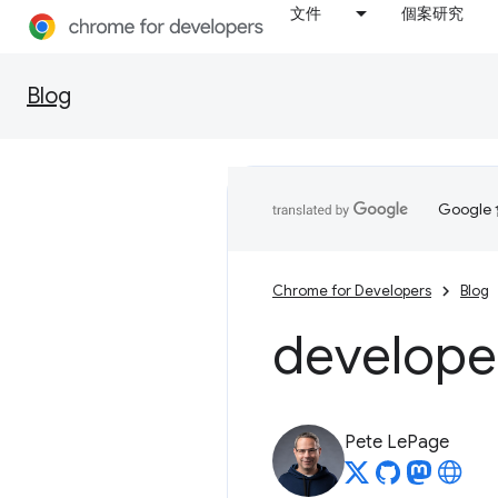
文件
個案研究
Blog
Goog
Chrome for Developers
Blog
develope
Pete LePage