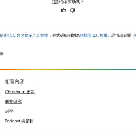
這對你有幫助嗎？
用
創用 CC 姓名標示 4.0 授權
，程式碼範例則為
阿帕契 2.0 授權
。詳情請參閱《
間)。
相關內容
Chromium 更新
個案研究
封存
Podcast 與節目