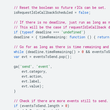
// Reset the boolean so future rICs can be set.
isRequestIdleCallbackScheduled
=
false
;
// If there is no deadline, just run as long as 
// This will be the case if requestIdleCallback 
if
(
typeof
deadline
===
'undefined'
)
deadline
=
{
timeRemaining
:
function
()
{
return
// Go for as long as there is time remaining and
while
(
deadline
.
timeRemaining
()
 > 
0
 && 
eventsToS
var
evt
=
eventsToSend
.
pop
();
ga
(
'send'
,
'event'
,
evt
.
category
,
evt
.
action
,
evt
.
label
,
evt
.
value
);
}
// Check if there are more events still to send.
if
(
eventsToSend
.
length
 > 
0
)