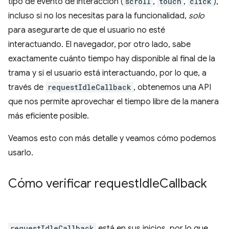
tipo de evento de interacción (
scroll
,
touch
,
click
),
incluso si no los necesitas para la funcionalidad,
solo
para asegurarte de que el usuario no esté
interactuando. El navegador, por otro lado, sabe
exactamente cuánto tiempo hay disponible al final de la
trama y si el usuario está interactuando, por lo que, a
través de
requestIdleCallback
, obtenemos una API
que nos permite aprovechar el tiempo libre de la manera
más eficiente posible.
Veamos esto con más detalle y veamos cómo podemos
usarlo.
Cómo verificar request
Idle
Callback
requestIdleCallback
está en sus inicios, por lo que,