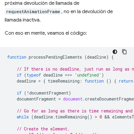
próxima devolución de llamada de
requestAnimationFrame
, no en la devolución de
llamada inactiva.
Con eso en mente, veamos el código:
function
processPendingElements
(
deadline
)
{
// If there is no deadline, just run as long as 
if
(
typeof
deadline
===
'undefined'
)
deadline
=
{
timeRemaining
:
function
()
{
return
if
(
!
documentFragment
)
documentFragment
=
document
.
createDocumentFragme
// Go for as long as there is time remaining and
while
(
deadline
.
timeRemaining
()
 > 
0
 && 
elements
// Create the element.