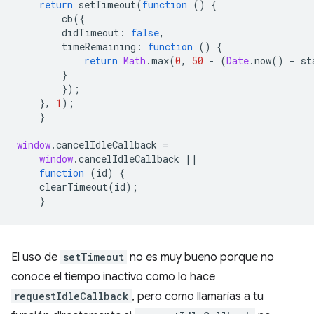
return
setTimeout
(
function
()
{
cb
({
didTimeout
:
false
,
timeRemaining
:
function
()
{
return
Math
.
max
(
0
,
50
-
(
Date
.
now
()
-
st
}
});
},
1
);
}
window
.
cancelIdleCallback
=
window
.
cancelIdleCallback
||
function
(
id
)
{
clearTimeout
(
id
);
}
El uso de
setTimeout
no es muy bueno porque no
conoce el tiempo inactivo como lo hace
requestIdleCallback
, pero como llamarías a tu