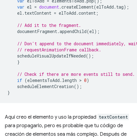
var
elToAdd
=
elementsToAdd
.
pop
();
var
el
=
document
.
createElement
(
elToAdd
.
tag
);
el
.
textContent
=
elToAdd
.
content
;
// Add it to the fragment.
documentFragment
.
appendChild
(
el
);
// Don't append to the document immediately, wai
// requestAnimationFrame callback.
scheduleVisualUpdateIfNeeded
();
}
// Check if there are more events still to send.
if
(
elementsToAdd
.
length
 > 
0
)
scheduleElementCreation
();
}
Aquí creo el elemento y uso la propiedad
textContent
para propagarlo, pero es probable que tu código de
creación de elementos sea más complejo. Después de