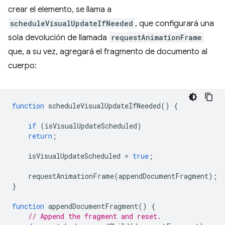
crear el elemento, se llama a
scheduleVisualUpdateIfNeeded
, que configurará una
sola devolución de llamada
requestAnimationFrame
que, a su vez, agregará el fragmento de documento al
cuerpo:
function
scheduleVisualUpdateIfNeeded
()
{
if
(
isVisualUpdateScheduled
)
return
;
isVisualUpdateScheduled
=
true
;
requestAnimationFrame
(
appendDocumentFragment
);
}
function
appendDocumentFragment
()
{
// Append the fragment and reset.