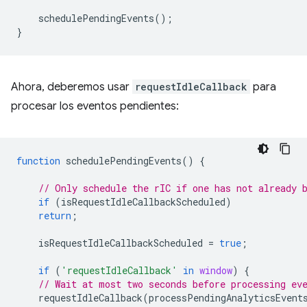
schedulePendingEvents
();
}
Ahora, deberemos usar
requestIdleCallback
para
procesar los eventos pendientes:
function
schedulePendingEvents
()
{
// Only schedule the rIC if one has not already 
if
(
isRequestIdleCallbackScheduled
)
return
;
isRequestIdleCallbackScheduled
=
true
;
if
(
'requestIdleCallback'
in
window
)
{
// Wait at most two seconds before processing ev
requestIdleCallback
(
processPendingAnalyticsEvent