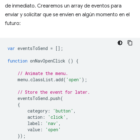
de inmediato. Crearemos un array de eventos para
enviar y solicitar que se envíen en algún momento en el
futuro:
var
eventsToSend
=
[];
function
onNavOpenClick
()
{
// Animate the menu.
menu
.
classList
.
add
(
'open'
);
// Store the event for later.
eventsToSend
.
push
(
{
category
:
'button'
,
action
:
'click'
,
label
:
'nav'
,
value
:
'open'
});