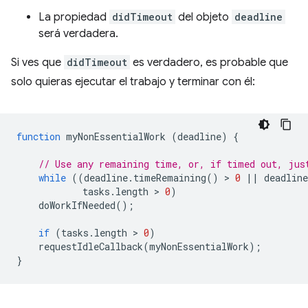
La propiedad
didTimeout
del objeto
deadline
será verdadera.
Si ves que
didTimeout
es verdadero, es probable que
solo quieras ejecutar el trabajo y terminar con él:
function
myNonEssentialWork
(
deadline
)
{
// Use any remaining time, or, if timed out, jus
while
((
deadline
.
timeRemaining
()
 > 
0
||
deadline
tasks
.
length
 > 
0
)
doWorkIfNeeded
();
if
(
tasks
.
length
 > 
0
)
requestIdleCallback
(
myNonEssentialWork
);
}