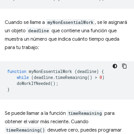
Cuando se llame a
myNonEssentialWork
, se le asignará
un objeto
deadline
que contiene una función que
muestra un número que indica cuánto tiempo queda
para tu trabajo:
function
myNonEssentialWork
(
deadline
)
{
while
(
deadline
.
timeRemaining
()
 > 
0
)
doWorkIfNeeded
();
}
Se puede llamar a la función
timeRemaining
para
obtener el valor más reciente. Cuando
timeRemaining()
devuelve cero, puedes programar