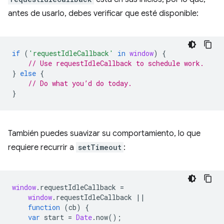
antes de usarlo, debes verificar que esté disponible:
if
(
'requestIdleCallback'
in
window
)
{
// Use requestIdleCallback to schedule work.
}
else
{
// Do what you’d do today.
}
También puedes suavizar su comportamiento, lo que
requiere recurrir a
setTimeout
:
window
.
requestIdleCallback
=
window
.
requestIdleCallback
||
function
(
cb
)
{
var
start
=
Date
.
now
();