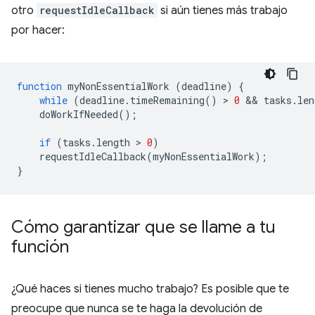
otro
requestIdleCallback
si aún tienes más trabajo
por hacer:
function
myNonEssentialWork
(
deadline
)
{
while
(
deadline
.
timeRemaining
()
 > 
0
 && 
tasks
.
len
doWorkIfNeeded
();
if
(
tasks
.
length
 > 
0
)
requestIdleCallback
(
myNonEssentialWork
);
}
Cómo garantizar que se llame a tu
función
¿Qué haces si tienes mucho trabajo? Es posible que te
preocupe que nunca se te haga la devolución de