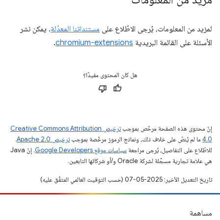
لمزيد من المعلومات، يُرجى الاطّلاع على
مستنداتنا المعدّلة
. يمكن نشر
الأسئلة على القائمة البريدية
chromium-extensions
.
هل كان المحتوى مفيدًا؟
إنّ محتوى هذه الصفحة مرخّص بموجب
ترخيص Creative Commons Attribution
4.0‏
ما لم يُنصّ على خلاف ذلك، ونماذج الرموز مرخّصة بموجب
ترخيص Apache 2.0‏
.
للاطّلاع على التفاصيل، يُرجى مراجعة
سياسات موقع Google Developers‏
. إنّ Java
هي علامة تجارية مسجَّلة لشركة Oracle و/أو شركائها التابعين.
تاريخ التعديل الأخير: 2025-05-07 (حسب التوقيت العالمي المتفَّق عليه)
مساهمة