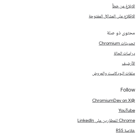
الإبلاغ عن خطأ
الاطّلاع على المشاكل المفتوحة
محتوى ذو صلة
تحديثات Chromium
دراسات الحالة
الأرشيف
ملفات البودكاست والعروض
Follow
@ChromiumDev on X
YouTube
Chrome للمطوّرين على LinkedIn
خلاصة RSS