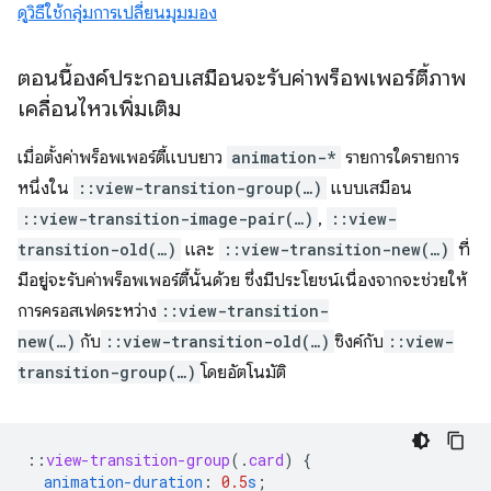
ดูวิธีใช้กลุ่มการเปลี่ยนมุมมอง
ตอนนี้องค์ประกอบเสมือนจะรับค่าพร็อพเพอร์ตี้ภาพ
เคลื่อนไหวเพิ่มเติม
เมื่อตั้งค่าพร็อพเพอร์ตี้แบบยาว
animation-*
รายการใดรายการ
หนึ่งใน
::view-transition-group(…)
แบบเสมือน
::view-transition-image-pair(…)
,
::view-
transition-old(…)
และ
::view-transition-new(…)
ที่
มีอยู่จะรับค่าพร็อพเพอร์ตี้นั้นด้วย ซึ่งมีประโยชน์เนื่องจากจะช่วยให้
การครอสเฟดระหว่าง
::view-transition-
new(…)
กับ
::view-transition-old(…)
ซิงค์กับ
::view-
transition-group(…)
โดยอัตโนมัติ
::
view-transition-group
(
.
card
)
{
animation-duration
:
0.5
s
;