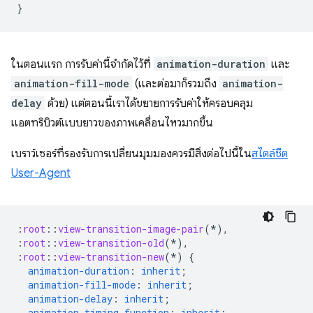
}
ในตอนแรก การรับค่านี้จำกัดไว้ที่
animation-duration
และ
animation-fill-mode
(และต่อมาก็รวมถึง
animation-
delay
ด้วย) แต่ตอนนี้เราได้ขยายการรับค่าให้ครอบคลุม
แอตทริบิวต์แบบยาวของภาพเคลื่อนไหวมากขึ้น
เบราว์เซอร์ที่รองรับการเปลี่ยนมุมมองควรมีสิ่งต่อไปนี้ใน
สไตล์ชีต
User-Agent
:
root
::
view-transition-image-pair
(*),
:
root
::
view-transition-old
(*),
:
root
::
view-transition-new
(*)
{
animation-duration
:
inherit
;
animation-fill-mode
:
inherit
;
animation-delay
:
inherit
;
animation-timing-function
:
inherit
;