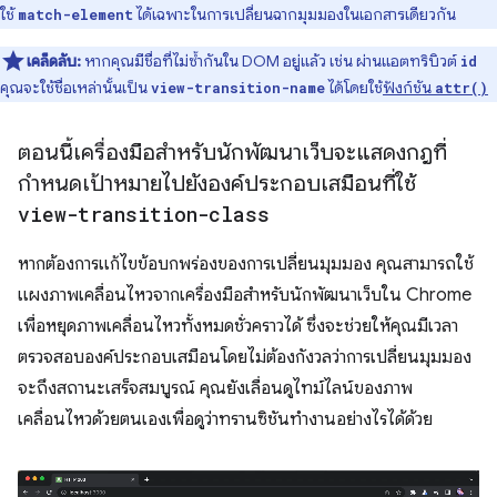
ใช้
ได้เฉพาะในการเปลี่ยนฉากมุมมองในเอกสารเดียวกัน
match-element
เคล็ดลับ:
หากคุณมีชื่อที่ไม่ซ้ำกันใน DOM อยู่แล้ว เช่น ผ่านแอตทริบิวต์
id
คุณจะใช้ชื่อเหล่านั้นเป็น
ได้โดยใช้
ฟังก์ชัน
view-transition-name
attr()
ตอนนี้เครื่องมือสำหรับนักพัฒนาเว็บจะแสดงกฎที่
กำหนดเป้าหมายไปยังองค์ประกอบเสมือนที่ใช้
view-transition-class
หากต้องการแก้ไขข้อบกพร่องของการเปลี่ยนมุมมอง คุณสามารถใช้
แผงภาพเคลื่อนไหวจากเครื่องมือสำหรับนักพัฒนาเว็บใน Chrome
เพื่อหยุดภาพเคลื่อนไหวทั้งหมดชั่วคราวได้ ซึ่งจะช่วยให้คุณมีเวลา
ตรวจสอบองค์ประกอบเสมือนโดยไม่ต้องกังวลว่าการเปลี่ยนมุมมอง
จะถึงสถานะเสร็จสมบูรณ์ คุณยังเลื่อนดูไทม์ไลน์ของภาพ
เคลื่อนไหวด้วยตนเองเพื่อดูว่าทรานซิชันทำงานอย่างไรได้ด้วย