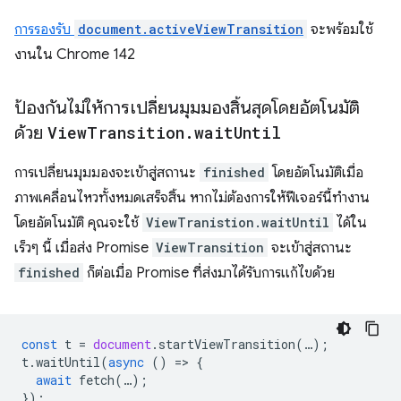
การรองรับ
document.activeViewTransition
จะพร้อมใช้
งานใน Chrome 142
ป้องกันไม่ให้การเปลี่ยนมุมมองสิ้นสุดโดยอัตโนมัติ
ด้วย
View
Transition
.
wait
Until
การเปลี่ยนมุมมองจะเข้าสู่สถานะ
finished
โดยอัตโนมัติเมื่อ
ภาพเคลื่อนไหวทั้งหมดเสร็จสิ้น หากไม่ต้องการให้ฟีเจอร์นี้ทำงาน
โดยอัตโนมัติ คุณจะใช้
ViewTranistion.waitUntil
ได้ใน
เร็วๆ นี้ เมื่อส่ง Promise
ViewTransition
จะเข้าสู่สถานะ
finished
ก็ต่อเมื่อ Promise ที่ส่งมาได้รับการแก้ไขด้วย
const
t
=
document
.
startViewTransition
(
…
);
t
.
waitUntil
(
async
()
=
>
{
await
fetch
(
…
);
});