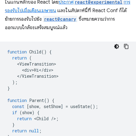
ในแกนหลักของ React โดย
ประกาศ
react@experimental
การ
รองรับไปเมื่อเดือนเมษายน
และในสัปดาห์นี้ที่ React Conf ก็ได้
ย้ายการรองรับไปยัง
react@canary
ซึ่งหมายความว่าการ
ออกแบบใกล้จะเสร็จสมบูรณ์แล้ว
function
Child
()
{
return
(
<
ViewTransition
<
div>Hi
<
/
div
<
/
ViewTransition
);
}
function
Parent
()
{
const
[
show
,
setShow
]
=
useState
();
if
(
show
)
{
return
<
Child
/
>
;
}
return
null
;