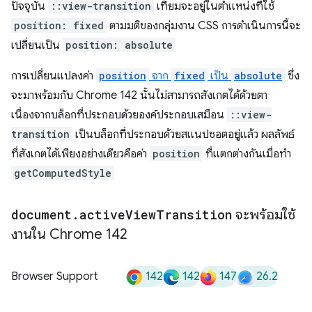
ปัจจุบัน
::view-transition
เทียมจะอยู่ในตำแหน่งที่ใช้
position: fixed
ตามมติของกลุ่มงาน CSS การดำเนินการนี้จะ
เปลี่ยนเป็น
position: absolute
การเปลี่ยนแปลงค่า
position
จาก
fixed
เป็น
absolute
ซึ่ง
จะมาพร้อมกับ Chrome 142 นั้นไม่สามารถสังเกตได้ด้วยตา
เนื่องจากบล็อกที่ประกอบด้วยองค์ประกอบเสมือน
::view-
transition
เป็นบล็อกที่ประกอบด้วยสแนปชอตอยู่แล้ว ผลลัพธ์
ที่สังเกตได้เพียงอย่างเดียวคือค่า
position
ที่แตกต่างกันเมื่อทำ
getComputedStyle
document
.
active
View
Transition
จะพร้อมใช้
งานใน Chrome 142
142
142
147
26.2
Browser Support