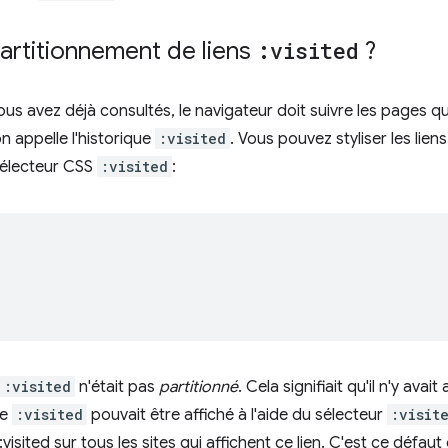
artitionnement de liens
:visited
?
vous avez déjà consultés, le navigateur doit suivre les pages 
on appelle l'historique
:visited
. Vous pouvez styliser les lien
 sélecteur CSS
:visited
:
:visited
n'était pas
partitionné
. Cela signifiait qu'il n'y avai
ue
:visited
pouvait être affiché à l'aide du sélecteur
:visit
 :visited sur tous les sites qui affichent ce lien. C'est ce déf