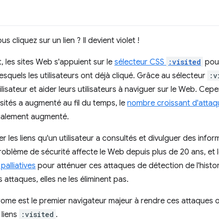
s cliquez sur un lien ? Il devient violet !
, les sites Web s'appuient sur le
sélecteur CSS
:visited
pour
lesquels les utilisateurs ont déjà cliqué. Grâce au sélecteur
:v
ilisateur et aider leurs utilisateurs à naviguer sur le Web. Ce
isités a augmenté au fil du temps, le
nombre croissant d'attaq
alement augmenté.
 les liens qu'un utilisateur a consultés et divulguer des infor
roblème de sécurité affecte le Web depuis plus de 20 ans, et 
alliatives
pour atténuer ces attaques de détection de l'histo
s attaques, elles ne les éliminent pas.
ome est le premier navigateur majeur à rendre ces attaques o
 liens
:visited
.