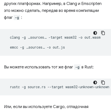
других платформах. Например, в Clang и Emscripten
это можно сделать, передав во время компиляции
флаг
-g
:
clang
-g
…sources…
-target
wasm32
-o
out.wasm

emcc
-g
…sources…
-o
Вы можете использовать тот же флаг
-g
в Rust:
rustc
-g
source.rs
--target
wasm32-unknown-unknown
Или, если вы используете Cargo, отладочная