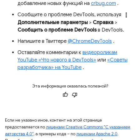
добавление новых функций на
crbug.com
.
more_vert
Сообщите о проблеме DevTools, используя
Дополнительные параметры
>
Справка
>
Сообщить о проблеме DevTools
в DevTools.
Напишите в Твиттере
@ChromeDevTools
.
Оставляйте комментарии к
видеороликам
YouTube «Что нового в DevTools»
или
«Советы
разработчика» на YouTube
.
Эта информация оказалась полезной?
Если не указано иное, контент на этой странице
предоставляется по
лицензии Creative Commons "С указанием
авторства 4.0"
, а примеры кода – по
лицензии Apache 2.0
.