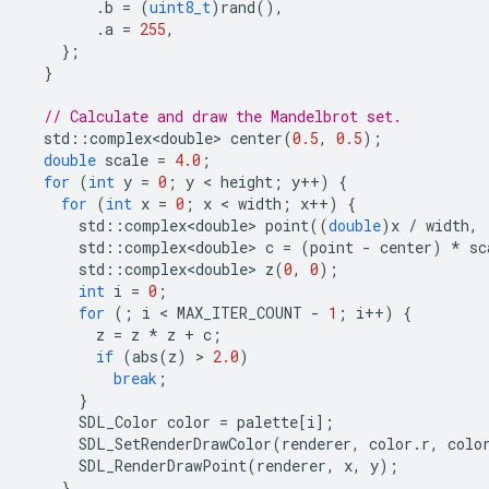
.
b
=
(
uint8_t
)
rand
(),
.
a
=
255
,
};
}
// Calculate and draw the Mandelbrot set.
std
::
complex<double>
center
(
0.5
,
0.5
);
double
scale
=
4.0
;
for
(
int
y
=
0
;
y
 < 
height
;
y
++
)
{
for
(
int
x
=
0
;
x
 < 
width
;
x
++
)
{
std
::
complex<double>
point
((
double
)
x
/
width
,
std
::
complex<double>
c
=
(
point
-
center
)
*
sc
std
::
complex<double>
z
(
0
,
0
);
int
i
=
0
;
for
(;
i
 < 
MAX_ITER_COUNT
-
1
;
i
++
)
{
z
=
z
*
z
+
c
;
if
(
abs
(
z
)
 > 
2.0
)
break
;
}
SDL_Color
color
=
palette
[
i
];
SDL_SetRenderDrawColor
(
renderer
,
color
.
r
,
colo
SDL_RenderDrawPoint
(
renderer
,
x
,
y
);
}