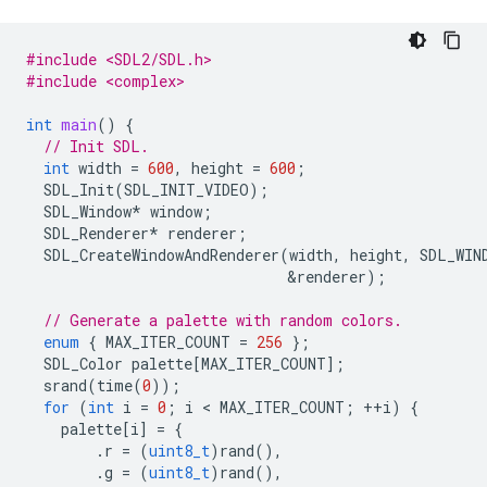
#include <SDL2/SDL.h>
#include <complex>
int
main
()
{
// Init SDL.
int
width
=
600
,
height
=
600
;
SDL_Init
(
SDL_INIT_VIDEO
);
SDL_Window
*
window
;
SDL_Renderer
*
renderer
;
SDL_CreateWindowAndRenderer
(
width
,
height
,
SDL_WIN
&
renderer
);
// Generate a palette with random colors.
enum
{
MAX_ITER_COUNT
=
256
};
SDL_Color
palette
[
MAX_ITER_COUNT
];
srand
(
time
(
0
));
for
(
int
i
=
0
;
i
 < 
MAX_ITER_COUNT
;
++
i
)
{
palette
[
i
]
=
{
.
r
=
(
uint8_t
)
rand
(),
.
g
=
(
uint8_t
)
rand
(),