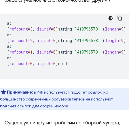
(Ваше случайное число, конечно, будет другим.)
(
refcount
=
3
,
is_ref
=
0
)
string
'419796578'
(
length
=
9
)
(
refcount
=
2
,
is_ref
=
0
)
string
'419796578'
(
length
=
9
)
(
refcount
=
1
,
is_ref
=
0
)
string
'419796578'
(
length
=
9
)
(
refcount
=
0
,
is_ref
=
0
)
null

Примечание:
в PHP используется подсчет ссылок, но
большинство современных браузеров теперь не используют
подсчет ссылок для сборки мусора.
Существуют и другие проблемы со сборкой мусора,