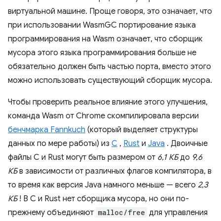
виртуальной машине. Проще говоря, это означает, что
при использовании WasmGC портирование языка
программирования на Wasm означает, что сборщик
мусора этого языка программирования больше не
обязательно должен быть частью порта, вместо этого
можно использовать существующий сборщик мусора.
Чтобы проверить реальное влияние этого улучшения,
команда Wasm от Chrome скомпилировала версии
бенчмарка Fannkuch
(который выделяет структуры
данных по мере работы) из
C
,
Rust
и
Java
. Двоичные
файлы C и Rust могут быть размером от
6,1 КБ
до
9,6
КБ
в зависимости от различных флагов компилятора, в
то время как версия Java намного меньше — всего
2,3
КБ
! В C и Rust нет сборщика мусора, но они по-
прежнему объединяют
malloc/free
для управления