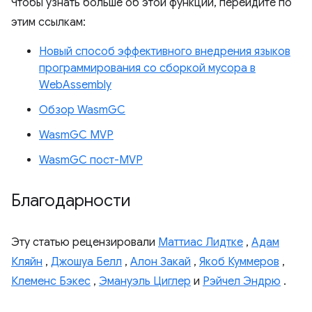
Чтобы узнать больше об этой функции, перейдите по
этим ссылкам:
Новый способ эффективного внедрения языков
программирования со сборкой мусора в
WebAssembly
Обзор WasmGC
WasmGC MVP
WasmGC пост-MVP
Благодарности
Эту статью рецензировали
Маттиас Лидтке
,
Адам
Кляйн
,
Джошуа Белл
,
Алон Закай
,
Якоб Куммеров
,
Клеменс Бэкес
,
Эмануэль Циглер
и
Рэйчел Эндрю
.