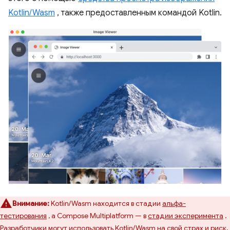
Kotlin/Wasm
, также предоставленным командой Kotlin.
Внимание:
Kotlin/Wasm находится в стадии
альфа-
тестирования
, а Compose Multiplatform — в
стадии эксперимента
.
Разработчики могут использовать Kotlin/Wasm на свой страх и риск,