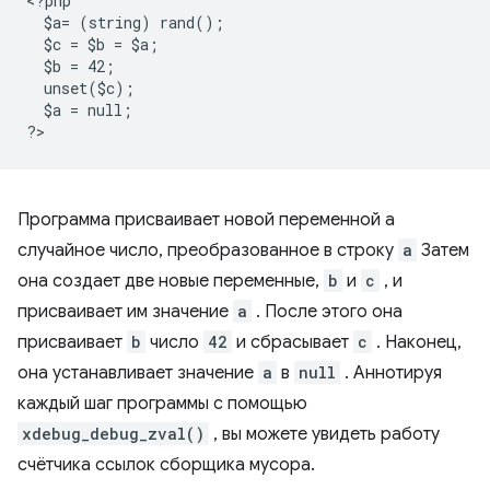
<
?php
  $a= (string) rand();
  $c = $b = $a;
  $b = 42;
  unset($c);
  $a = null;
?
Программа присваивает новой переменной a
случайное число, преобразованное в строку
a
Затем
она создает две новые переменные,
b
и
c
, и
присваивает им значение
a
. После этого она
присваивает
b
число
42
и сбрасывает
c
. Наконец,
она устанавливает значение
a
в
null
. Аннотируя
каждый шаг программы с помощью
xdebug_debug_zval()
, вы можете увидеть работу
счётчика ссылок сборщика мусора.