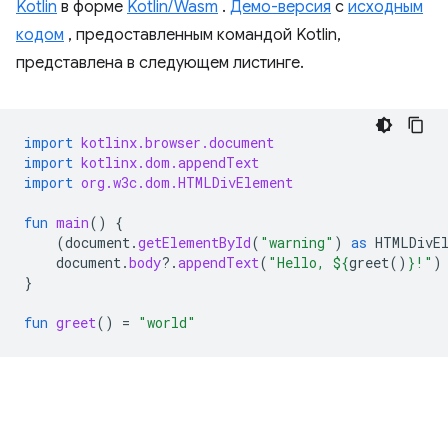
Kotlin
в форме
Kotlin/Wasm
.
Демо-версия
с
исходным
кодом
, предоставленным командой Kotlin,
представлена в следующем листинге.
import
kotlinx.browser.document
import
kotlinx.dom.appendText
import
org.w3c.dom.HTMLDivElement
fun
main
()
{
(
document
.
getElementById
(
"warning"
)
as
HTMLDivE
document
.
body
?.
appendText
(
"Hello, 
${
greet
()
}
!"
)
}
fun
greet
()
=
"world"