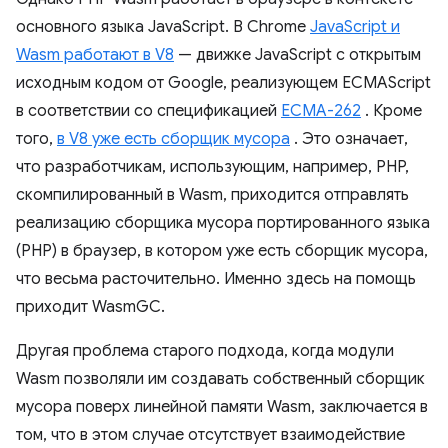
основного языка JavaScript. В Chrome
JavaScript и
Wasm работают в V8
— движке JavaScript с открытым
исходным кодом от Google, реализующем ECMAScript
в соответствии со спецификацией
ECMA-262
. Кроме
того,
в V8 уже есть сборщик мусора
. Это означает,
что разработчикам, использующим, например, PHP,
скомпилированный в Wasm, приходится отправлять
реализацию сборщика мусора портированного языка
(PHP) в браузер, в котором уже есть сборщик мусора,
что весьма расточительно. Именно здесь на помощь
приходит WasmGC.
Другая проблема старого подхода, когда модули
Wasm позволяли им создавать собственный сборщик
мусора поверх линейной памяти Wasm, заключается в
том, что в этом случае отсутствует взаимодействие