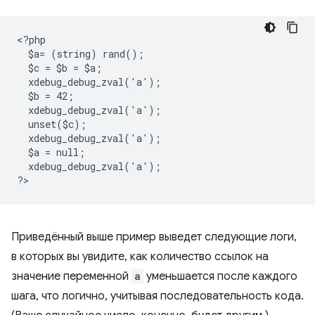
<
?php
  $a= (string) rand();
  $c = $b = $a;
  xdebug_debug_zval('a');
  $b = 42;
  xdebug_debug_zval('a');
  unset($c);
  xdebug_debug_zval('a');
  $a = null;
  xdebug_debug_zval('a');
?
Приведённый выше пример выведет следующие логи,
в которых вы увидите, как количество ссылок на
значение переменной
a
уменьшается после каждого
шага, что логично, учитывая последовательность кода.