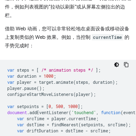
件，例如列表视图的“拉动以刷新”或从屏幕左侧拉出的边
栏。
借助 Web 动画，您可以非常轻松地在桌面设备或移动设备
上复制类似的 Web 效果。例如，当控制
currentTime
的
手势完成时：
var
steps
=
[
/* animation steps */
];
var
duration
=
1000
;
var
player
=
target
.
animate
(
steps
,
duration
);
player
.
pause
();
configureStartMoveListeners
(
player
);
var
setpoints
=
[
0
,
500
,
1000
];
document
.
addEventListener
(
'touchend'
,
function
(
event
var
srcTime
=
player
.
currentTime
;
var
dstTime
=
findNearest
(
setpoints
,
srcTime
);
var
driftDuration
=
dstTime
-
srcTime
;