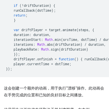
if
(
!
driftDuration
)
{
runCallback
(
dstTime
);
return
;
}
var
driftPlayer
=
target
.
animate
(
steps
,
{
duration
:
duration
,
iterationStart
:
Math
.
min
(
srcTime
,
dstTime
)
/
dur
iterations
:
Math
.
abs
(
driftDuration
)
/
duration
,
playbackRate
:
Math
.
sign
(
driftDuration
)
});
driftPlayer
.
onfinish
=
function
()
{
runCallback
(
player
.
currentTime
=
dstTime
;
});
这会创建一个额外的动画，用于执行“漂移”操作。此动画会
在手势完成的位置和已知的良好目标之间播放。