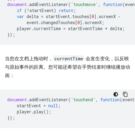
document
.
addEventListener
(
'touchmove'
,
function
(
even
if
(
!
startEvent
)
return
;
var
delta
=
startEvent
.
touches
[
0
].
screenX
-
event
.
changedTouches
[
0
].
screenX
;
player
.
currentTime
=
startEventTime
+
delta
;
});
当您在文档上拖动时，
currentTime
会发生变化，以反映
与原始事件的距离。您可能还希望在手势结束时继续播放动
画：
document
.
addEventListener
(
'touchend'
,
function
(
event
startEvent
=
null
;
player
.
play
();
});