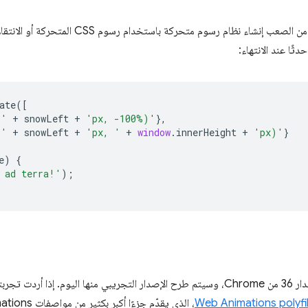
ate
([
('
+
snowLeft
+
'px, -100%)'
},
('
+
snowLeft
+
'px, '
+
window
.
innerHeight
+
'px)'
}
e
)
{
 ad terra!'
);
سيتم طرح كل هذه الميزات في الإصدار 36 من Chrome، وسيتم طرح الإصدار التجريبي منها اليو
Web Animations polyfil