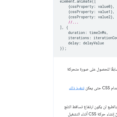
element
.
animate
([
{
cssProperty
:
value0
},
{
cssProperty
:
value1
},
{
cssProperty
:
value2
},
//...
],
{
duration
:
timeInMs
,
iterations
:
iterationCo
delay
:
delayValue
});
ا سابقًا للحصول على صورة متحركة
 يمكن
تنفيذ ذلك
بالطبع لن يكون ارتفاع تساقط الثلج
(ارتفاع نافذة متصفّح المستخدم) معروفًا حتى نبدأ التشغيل. وهذا يعني أنّنا اضطررنا إلى استخدام انتقالات CSS، لأنّ إنشاء حركة CSS أثناء التشغيل