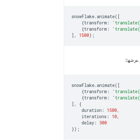
snowFlake
.
animate
([
{
transform
:
'translate
{
transform
:
'translate
],
1500
);
snowFlake
.
animate
([
{
transform
:
'translate
{
transform
:
'translate
],
{
duration
:
1500
,
iterations
:
10
,
delay
:
300
});