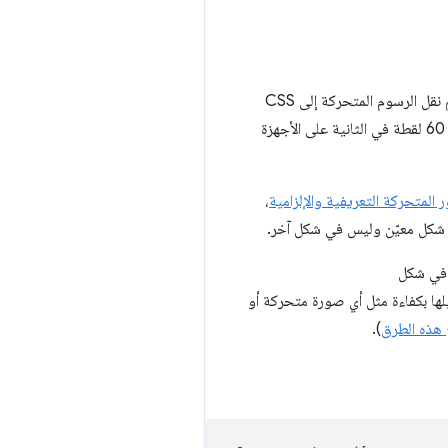
كان استخدام الرسوم المتحركة على الويب محصورًا في JavaScript، ولكن مع انتقال العالم إلى الأجهزة الجوّالة، تم نقل الرسوم المتحركة إلى CSS
بسبب البنية التعريفية والتحسينات التي تمكّنت المتصفّحات من إجرائها باستخدامها. بما أنّ هدفك هو تحقيق معدل 60 لقطة في الثانية على الأجهزة
 المتحركة التعريفية والإلزامية
،
ي شكل معيّن وليس في شكل آخر.
 إنشاء صورة متحركة باستخدام JavaScript فقط وتشغيلها بكفاءة مثل أي صورة متحركة أو
).