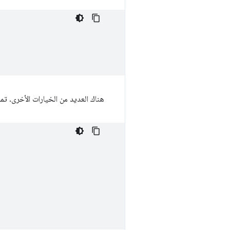
هناك العديد من الخيارات الأخرى. تمامًا مثل نظيراتها في CSS، يمكن تأخير "ا