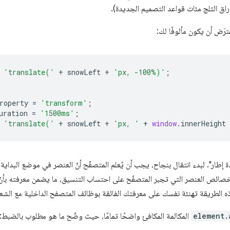
اق الثلج مئات قواعد التصميم الجديدة).
ُفترَض أن يكون مألوفًا لك:
'translate('
+
snowLeft
+
'px, -100%)'
;
roperty
=
'transform'
;
uration
=
'1500ms'
;
'translate('
+
snowLeft
+
'px, '
+
window
.
innerHeight
دة إطار". لبدء انتقال بنجاح، يجب أن يُعلم المتصفّح أنّ العنصر في موضع البدا
 خصائص العنصر التي تجبر المتصفّح على احتساب التنسيق، ما يضمن معرفته بأنّ 
ه الطريقة تهنئة نفسك على معرفتك الفائقة بوظائف المتصفح الداخلية مع الش
element.
المكالمة المكافئ واضحًا تمامًا، حيث وضّح ما هو مطلوب بالضبط: