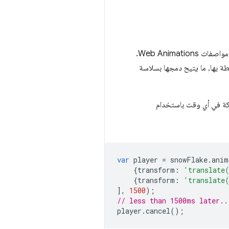
في الواقع عنصر AnimationPlayer، الذي سيزداد أهميته مع إطلاق المزيد من مواصفات Web Animations.
ور المتحركة التي تم إنشاؤها باستخدام JavaScript وCSS عناصر AnimationPlayer مرتبطة بها، ما يتيح دمجها بسلاسة
var
player
=
snowFlake
.
anim
{
transform
:
'translate
{
transform
:
'translate
],
1500
);
// less than 1500ms later..
player
.
cancel
();