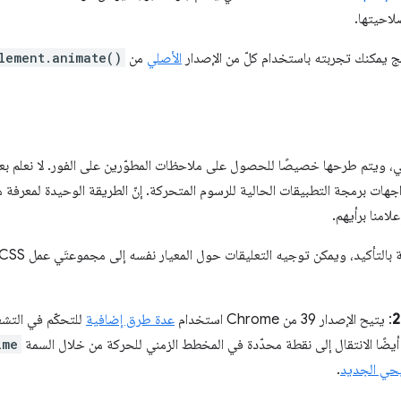
لاحيتها.
ج يمكنك تجربته باستخدام كلّ من الإصدار
الأصلي
من
lement.animate()
، ويتم طرحها خصيصًا للحصول على ملاحظات المطوّرين على الفور. لا نعلم بعد م
جهات برمجة التطبيقات الحالية للرسوم المتحركة. إنّ الطريقة الوحيدة لمعرفة ما 
امنا برأيهم.
لتأكيد، ويمكن توجيه التعليقات حول المعيار نفسه إلى مجموعتَي عمل CSS وSVG من خلال
: يتيح الإصدار 39 من Chrome استخدام
عدة طرق إضافية
للتحكّم في التش
أيضًا الانتقال إلى نقطة محدّدة في المخطط الزمني للحركة من خلال السمة
ime
حي الجديد
.