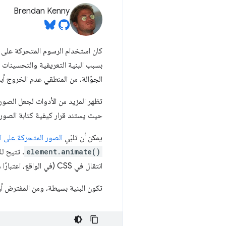
Brendan Kenny
الجوّالة، من المنطقي عدم الخروج أب
تظهر المزيد من الأدوات لجعل الصور المتحركة المستندة إلى ipt
حيث يستند قرار كيفية كتابة الصور 
يمكن أن تلبّي
الصور المتحركة على ا
element.animate()
انتقال في CSS (في الواقع، اعتبارًا من الإصدار 34 من Chrome،
تكون البنية بسيطة، ومن المفترض أن ت