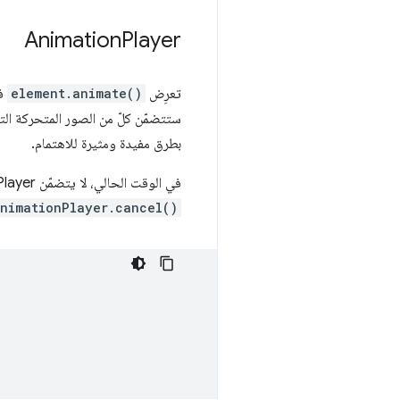
Animation
Player
تعرِض
element.animate()
بطرق مفيدة ومثيرة للاهتمام.
في الوقت الحالي، لا يتضمّن AnimationPlayer سوى وظيفتَين، وكلتاهما مفيدتان جدًا. يمكنك إلغاء صورة متحركة في أي وقت باستخدام
nimationPlayer.cancel()