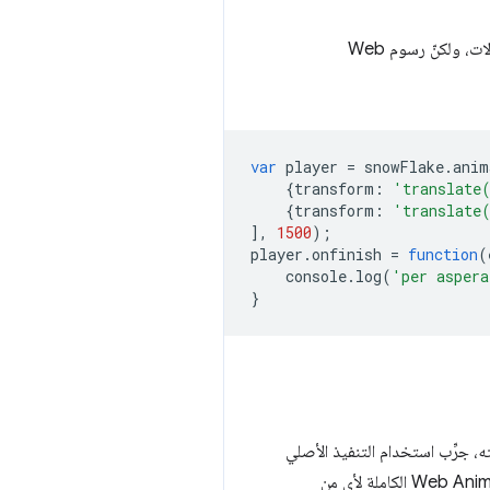
يسرّنا أن نخبرك بأنّه في السابق، كان من الصعب إنشاء نظام رسوم متحركة باستخدام رسوم CSS المتحركة أو الانتقالات، ولكنّ رسوم Web
var
player
=
snowFlake
.
anim
{
transform
:
'translate
{
transform
:
'translate
],
1500
);
player
.
onfinish
=
function
(
console
.
log
(
'per aspera
}
م. إذا أردت تجربته، جرِّب استخدام التنفيذ الأصلي
، الذي يقدّم جزءًا أكبر بكثير من مواصفات Web Animations الكاملة لأي من