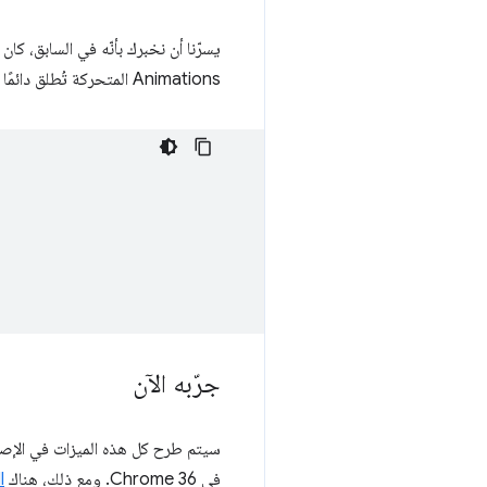
Animations المتحركة تُطلق دائمًا حدثًا عند الانتهاء:
جرّبه الآن
في Chrome 36. ومع ذلك، هناك
l