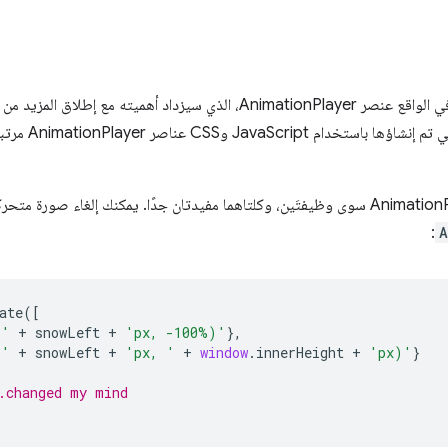
ستتضمّن كلّ من الص
:
A
ate
([
('
+
snowLeft
+
'px, -100%)'
},
('
+
snowLeft
+
'px, '
+
window
.
innerHeight
+
'px)'
}
.changed my mind