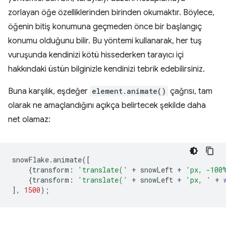
zorlayan öğe özelliklerinden birinden okumaktır. Böylece,
öğenin bitiş konumuna geçmeden önce bir başlangıç
konumu olduğunu bilir. Bu yöntemi kullanarak, her tuş
vuruşunda kendinizi kötü hissederken tarayıcı içi
hakkındaki üstün bilginizle kendinizi tebrik edebilirsiniz.
Buna karşılık, eşdeğer
element.animate()
çağrısı, tam
olarak ne amaçlandığını açıkça belirtecek şekilde daha
net olamaz:
snowFlake
.
animate
([
{
transform
:
'translate('
+
snowLeft
+
'px, -100
{
transform
:
'translate('
+
snowLeft
+
'px, '
+
],
1500
);