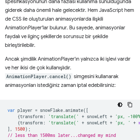
spesifikasyonunun daha fazlası kullanıma sunulduğunda
giderek daha önemli hale gelecektir. Hem JavaScript hem
de CSS ile oluşturulan animasyonlarda ilişkili
AnimationPlayer'lar bulunur. Bu sayede, animasyonlar
faydalı ve ilginç şekillerde sorunsuz bir şekilde
birleştirilebilir.
Ancak şimdilik AnimationPlayer'ın yalnızca iki işlevi vardır
ve her ikisi de çok kullanışlıdır.
AnimationPlayer.cancel()
simgesini kullanarak
animasyonları istediğiniz zaman iptal edebilirsiniz:
var
player
=
snowFlake
.
animate
([
{
transform
:
'translate('
+
snowLeft
+
'px, -100
{
transform
:
'translate('
+
snowLeft
+
'px, '
+
],
1500
);
// less than 1500ms later...changed my mind