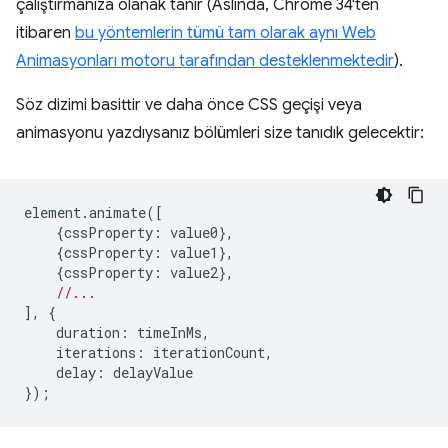
çalıştırmanıza olanak tanır (Aslında, Chrome 34'ten
itibaren
bu yöntemlerin tümü tam olarak aynı Web
Animasyonları motoru tarafından desteklenmektedir
).
Söz dizimi basittir ve daha önce CSS geçişi veya
animasyonu yazdıysanız bölümleri size tanıdık gelecektir:
element
.
animate
([
{
cssProperty
:
value0
},
{
cssProperty
:
value1
},
{
cssProperty
:
value2
},
//...
],
{
duration
:
timeInMs
,
iterations
:
iterationCount
,
delay
:
delayValue
});