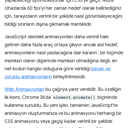
yapabileceği optimizasyonlar için CSS'ye geçti. Mobil
cihazlarda 60 fps'yi her zaman hedef olarak belirlediğiniz
için, tarayıcıların verimli bir şekilde nasıl görüntüleyeceğini
bildiği sınırların dışına çıkmamak mantıklıdır.
JavaScript destekli animasyonları daha verimli hale
getiren daha fazla araç ortaya çıkıyor ancak asıl hedef,
animasyonların nasıl yazılacağına dair kararın , bir biçimde
mümkün olanın diğerinde mümkün olmadığına değil, en
net kodun hangisi olduğuna göre verildiği
beyan ve
zorunlu animasyonların
birleştirilmesidir.
Web Animasyonları
bu çağrıya yanıt verebilir. Bu özelliğin
ilk kısmı, Chrome 36'da
element.animate()
biçiminde
kullanıma sunuldu. Bu yeni işlev, tamamen JavaScript'te
animasyon oluşturmanıza ve bu animasyonu herhangi bir
CSS animasyonu veya geçişi kadar verimli bir şekilde