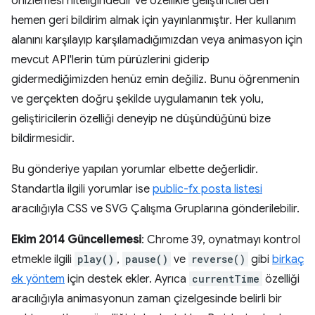
önizlemesi niteliğindedir ve özellikle geliştiricilerden
hemen geri bildirim almak için yayınlanmıştır. Her kullanım
alanını karşılayıp karşılamadığımızdan veya animasyon için
mevcut API'lerin tüm pürüzlerini giderip
gidermediğimizden henüz emin değiliz. Bunu öğrenmenin
ve gerçekten doğru şekilde uygulamanın tek yolu,
geliştiricilerin özelliği deneyip ne düşündüğünü bize
bildirmesidir.
Bu gönderiye yapılan yorumlar elbette değerlidir.
Standartla ilgili yorumlar ise
public-fx posta listesi
aracılığıyla CSS ve SVG Çalışma Gruplarına gönderilebilir.
Ekim 2014 Güncellemesi
: Chrome 39, oynatmayı kontrol
etmekle ilgili
play()
,
pause()
ve
reverse()
gibi
birkaç
ek yöntem
için destek ekler. Ayrıca
currentTime
özelliği
aracılığıyla animasyonun zaman çizelgesinde belirli bir