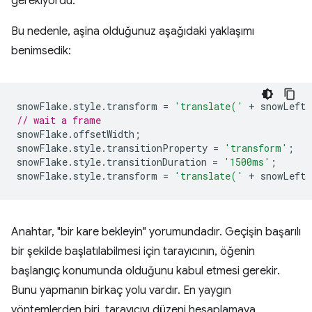
gerekiyordu.
Bu nedenle, aşina olduğunuz aşağıdaki yaklaşımı
benimsedik:
snowFlake
.
style
.
transform
=
'translate('
+
snowLeft
// wait a frame
snowFlake
.
offsetWidth
;
snowFlake
.
style
.
transitionProperty
=
'transform'
;
snowFlake
.
style
.
transitionDuration
=
'1500ms'
;
snowFlake
.
style
.
transform
=
'translate('
+
snowLeft
Anahtar, "bir kare bekleyin" yorumundadır. Geçişin başarılı
bir şekilde başlatılabilmesi için tarayıcının, öğenin
başlangıç konumunda olduğunu kabul etmesi gerekir.
Bunu yapmanın birkaç yolu vardır. En yaygın
yöntemlerden biri, tarayıcıyı düzeni hesaplamaya