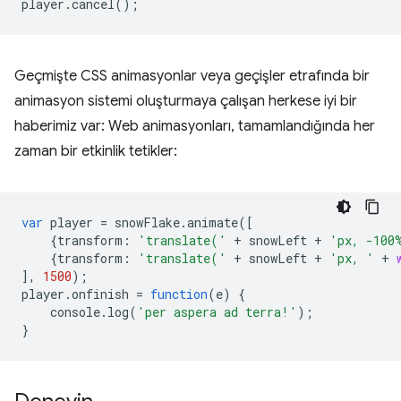
player
.
cancel
();
Geçmişte CSS animasyonlar veya geçişler etrafında bir
animasyon sistemi oluşturmaya çalışan herkese iyi bir
haberimiz var: Web animasyonları, tamamlandığında her
zaman bir etkinlik tetikler:
var
player
=
snowFlake
.
animate
([
{
transform
:
'translate('
+
snowLeft
+
'px, -100
{
transform
:
'translate('
+
snowLeft
+
'px, '
+
],
1500
);
player
.
onfinish
=
function
(
e
)
{
console
.
log
(
'per aspera ad terra!'
);
}