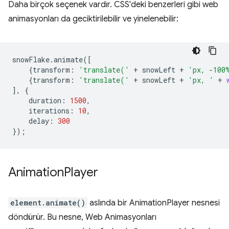
Daha birçok seçenek vardır. CSS'deki benzerleri gibi web
animasyonları da geciktirilebilir ve yinelenebilir:
snowFlake
.
animate
([
{
transform
:
'translate('
+
snowLeft
+
'px, -100
{
transform
:
'translate('
+
snowLeft
+
'px, '
+
],
{
duration
:
1500
,
iterations
:
10
,
delay
:
300
});
Animation
Player
element.animate()
aslında bir AnimationPlayer nesnesi
döndürür. Bu nesne, Web Animasyonları