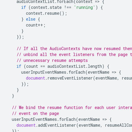
audioContextList
.
forEach
(
context
=
>
{
if
(
context
.
state
!==
'running'
)
{
context
.
resume
();
}
else
{
count
++
;
}
});
// If all the AudioContexts have now resumed the
// unbind all the event listeners from the page 
// unnecessary resume attempts
if
(
count
==
audioContextList
.
length
)
{
userInputEventNames
.
forEach
(
eventName
=
>
{
document
.
removeEventListener
(
eventName
,
resu
});
}
}
// We bind the resume function for each user inter
// event on the page
userInputEventNames
.
forEach
(
eventName
=
>
{
document
.
addEventListener
(
eventName
,
resumeAllCo
});