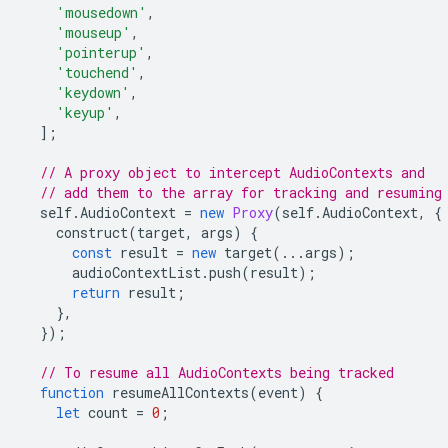
'mousedown'
,
'mouseup'
,
'pointerup'
,
'touchend'
,
'keydown'
,
'keyup'
,
];
// A proxy object to intercept AudioContexts and
// add them to the array for tracking and resuming
self
.
AudioContext
=
new
Proxy
(
self
.
AudioContext
,
{
construct
(
target
,
args
)
{
const
result
=
new
target
(...
args
);
audioContextList
.
push
(
result
);
return
result
;
},
});
// To resume all AudioContexts being tracked
function
resumeAllContexts
(
event
)
{
let
count
=
0
;