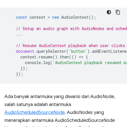
const
context
=
new
AudioContext
();
// Setup an audio graph with AudioNodes and sched
...
// Resume AudioContext playback when user clicks
document
.
querySelector
(
'button'
).
addEventListene
context
.
resume
().
then
(()
=
>
{
console
.
log
(
'AudioContext playback resumed s
});
});
Ada banyak antarmuka yang diwarisi dari AudioNode,
salah satunya adalah antarmuka
AudioScheduledSourceNode
. AudioNodes yang
menerapkan antarmuka AudioScheduledSourceNode