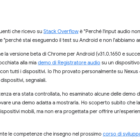
uenti che ricevo su
Stack Overflow
è "Perché l'input audio non 
e "perché stai eseguendo il test su Android e non l'abbiamo a
he la versione beta di Chrome per Android (v31.0.1650 e succes
occhiata alla mia
demo di Registratore audio
su un dispositiv
n tutti i dispositivi. Io l'ho provato personalmente su Nexus
dispositivi, segnalali.
tenza era stata controllata, ho esaminato alcune delle demo d
rovare una demo adatta a mostrarla. Ho scoperto subito che l
spositivi mobili, ma non era progettata per offrire un'esperien
mente le competenze che insegno nel prossimo
corso di svilup