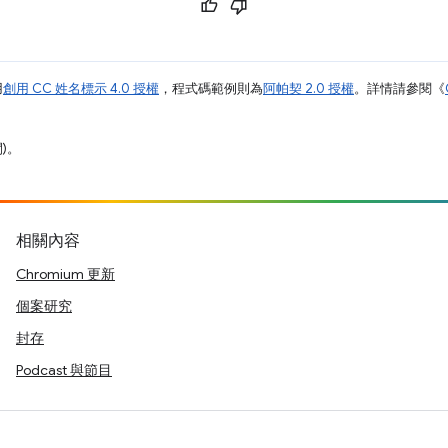
用
創用 CC 姓名標示 4.0 授權
，程式碼範例則為
阿帕契 2.0 授權
。詳情請參閱《
間)。
相關內容
Chromium 更新
個案研究
封存
Podcast 與節目