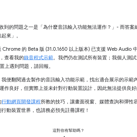
收到的問題之一是「為什麼音訊輸入功能無法運作？」- 而答案總是「
結起來」。
hrome 的 Beta 版 (31.0.1650 以上版本) 已支援 Web Audi
，查看我的
錄音程式示範
。我們仍在測試所有裝置；我個人測試過 Nex
他裝置上遇到問題，請回報。
我便翻閱過去製作的音訊輸入功能示範，找出適合展示的示範內容
動裝置上運作良好，但實際上並未針對行動裝置設計，因此無法提供良
的
行動網頁開發課程
所教的技巧，讓畫面視窗、媒體查詢和彈性
到行動裝置世界，也請務必預先註冊課程！
這對你有幫助嗎？