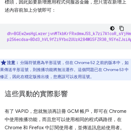
標頭，因此如要新增應用程式伺服器金鑰，您只需在新增上
述內容前加上分號即可：
dh=BGEw2wsHgLwzerjvnMTkbKrFRxdmwJ5S_k7zi7A1coR_sVjH
p256ecdsa=BDd3_hVL9fZi9Ybo2UUzA284WG5FZR30_95YeZJsiA
注意：
分隔符號應為半形逗號，但在 Chrome 52 之前的版本中，如
果傳送半形逗號，則推播功能將無法運作。這個問題已在 Chrome 53 中
修正，因此在穩定版推出後，您應該可以改用逗號。
這些異動的實際影響
有了 VAPID，您就無須再註冊 GCM 帳戶，即可在 Chrome
中使用推播功能，而且您可以使用相同的程式碼路徑，在
Chrome 和 Firefox 中訂閱使用者，並傳送訊息給使用者。