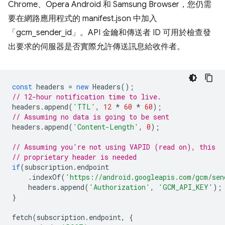
Chrome、Opera Android 和 Samsung Browser，您仍需
要在網路應用程式的 manifest.json 中加入
「gcm_sender_id」。API 金鑰和傳送者 ID 可用於檢查發
出要求的伺服器是否實際允許傳送訊息給收件者。
const
headers
=
new
Headers
();
// 12-hour notification time to live.
headers
.
append
(
'TTL'
,
12
*
60
*
60
);
// Assuming no data is going to be sent
headers
.
append
(
'Content-Length'
,
0
);
// Assuming you're not using VAPID (read on), this
// proprietary header is needed
if
(
subscription
.
endpoint
.
indexOf
(
'https://android.googleapis.com/gcm/sen
headers
.
append
(
'Authorization'
,
'GCM_API_KEY'
);
}
fetch
(
subscription
.
endpoint
,
{