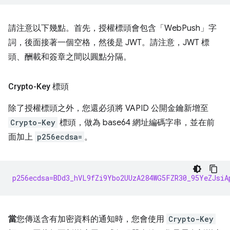
請注意以下幾點。首先，授權標頭會包含「WebPush」字
詞，後面接著一個空格，然後是 JWT。請注意，JWT 標
頭、酬載和簽章之間以圓點分隔。
Crypto-Key 標頭
除了授權標頭之外，您還必須將 VAPID 公開金鑰新增至
Crypto-Key
標頭，做為 base64 網址編碼字串，並在前
面加上
p256ecdsa=
。
p256ecdsa=BDd3_hVL9fZi9Ybo2UUzA284WG5FZR30_95YeZJsiA
當
您傳送含有加密資料的通知時，您會使用
Crypto-Key