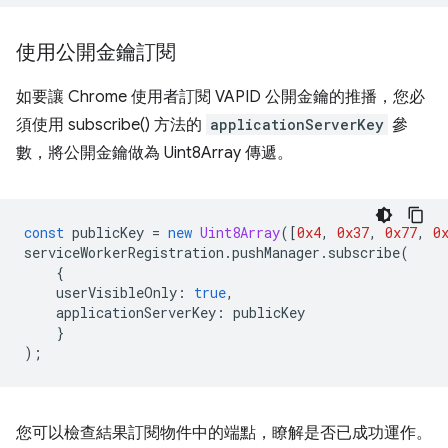
使用公開金鑰訂閱
如要讓 Chrome 使用者訂閱 VAPID 公開金鑰的推播，您必
須使用 subscribe() 方法的
applicationServerKey
參
數，將公開金鑰做為 Uint8Array 傳遞。
const
publicKey
=
new
Uint8Array
([
0x4
,
0x37
,
0x77
,
0
serviceWorkerRegistration
.
pushManager
.
subscribe
(
{
userVisibleOnly
:
true
,
applicationServerKey
:
publicKey
}
);
您可以檢查結果訂閱物件中的端點，瞭解是否已成功運作。