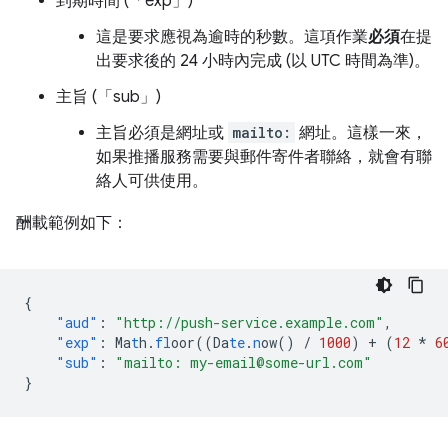
到期時間 (「exp」)
這是要求應視為逾時的秒數。這項作業
必須
在提
出要求後的 24 小時內完成 (以 UTC 時間為準)。
主旨 (「sub」)
主旨必須是網址或
mailto:
網址。這樣一來，
如果推播服務需要與郵件寄件者聯絡，就會有聯
絡人可供使用。
酬載範例如下：
{
"aud"
:
"http://push-service.example.com"
,
"exp"
:
Ma
t
h.
fl
oor((Da
te
.
n
ow()
/
1000
)
+
(
12
*
6
"sub"
:
"mailto: my-email@some-url.com"
}