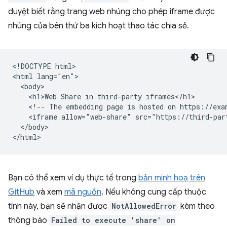
duyệt biết rằng trang web nhúng cho phép iframe được
nhúng của bên thứ ba kích hoạt thao tác chia sẻ.
<!DOCTYPE html>

<html lang="en">

  <body>

    <h1>Web Share in third-party iframes</h1>

    <!-- The embedding page is hosted on https://exam
    <iframe allow="web-share" src="https://third-par
  </body>

Bạn có thể xem ví dụ thực tế trong
bản minh hoạ trên
GitHub
và xem
mã nguồn
. Nếu không cung cấp thuộc
tính này, bạn sẽ nhận được
NotAllowedError
kèm theo
thông báo
Failed to execute 'share' on