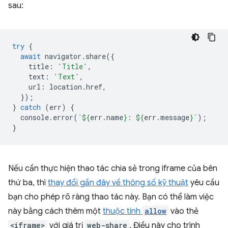
sau:
try
{
await
navigator
.
share
({
title
:
'Title'
,
text
:
'Text'
,
url
:
location
.
href
,
});
}
catch
(
err
)
{
console
.
error
(
`
${
err
.
name
}
: 
${
err
.
message
}
`
);
}
Nếu cần thực hiện thao tác chia sẻ trong iframe của bên
thứ ba, thì
thay đổi gần đây về thông số kỹ thuật
yêu cầu
bạn cho phép rõ ràng thao tác này. Bạn có thể làm việc
này bằng cách thêm một
thuộc tính
allow
vào thẻ
<iframe>
với giá trị
web-share
. Điều này cho trình