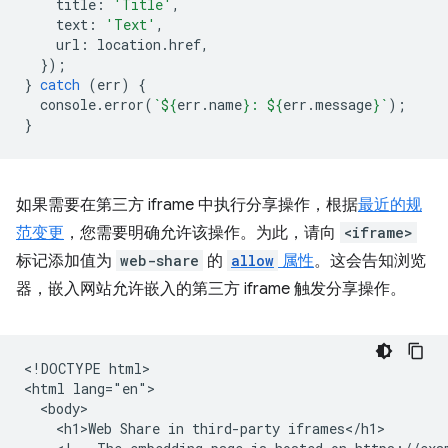
title
:
'Title'
,
text
:
'Text'
,
url
:
location
.
href
,
});
}
catch
(
err
)
{
console
.
error
(
`
${
err
.
name
}
: 
${
err
.
message
}
`
);
}
如果需要在第三方 iframe 中执行分享操作，根据
最近的规
范变更
，您需要明确允许该操作。为此，请向
<iframe>
标记添加值为
web-share
的
allow
属性
。这会告知浏览
器，嵌入网站允许嵌入的第三方 iframe 触发分享操作。
<!DOCTYPE html>

<html lang="en">

  <body>

    <h1>Web Share in third-party iframes</h1>
