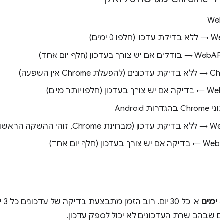
Androi
ם
או כ