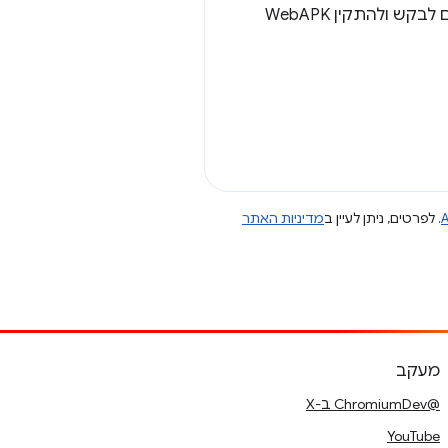
לפרטים מלאים, כולל טריגרים נוספים שגורמים ל-Chrome לבדוק את המניפסט, ויכול להיות גם לבקש ולהתקין WebAPK
A
. לפרטים, ניתן לעיין ב
מדיניות האתר
מעקב
@ChromiumDev ב-X
YouTube