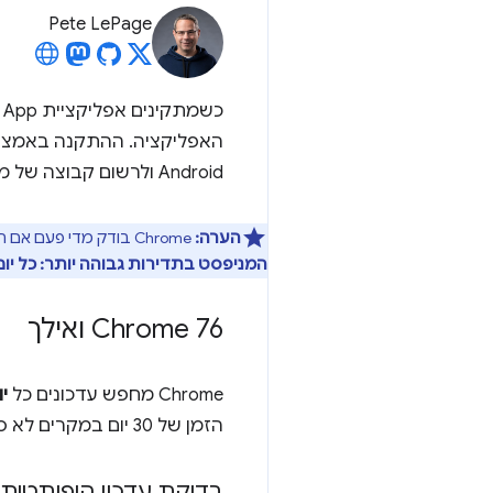
Pete LePage
כשמתקינים אפליקציית Progressive Web App ב-Android, Chrome מבקש ומתקין באופן אוטומטי
Android ולרשום קבוצה של מסנני כוונות.
הערה:
Chrome בודק מדי פעם אם המניפסט השתנה ואם נדרש קובץ WebAPK חדש.
המניפסט בתדירות גבוהה יותר: כל יום במקו
Chrome 76 ואילך
Chrome מחפש עדכונים כל
י
הזמן של 30 יום במקרים לא סבירים שבהם שרת העדכונים לא יכול לספק עדכון.
בדיקת עדכון היפותטית ל-Chrome מגרסה 76 ו