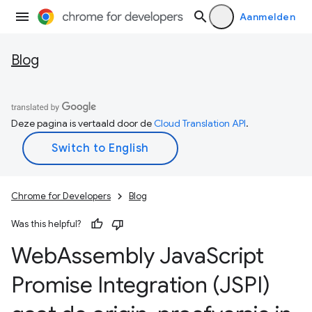
Aanmelden
Blog
Deze pagina is vertaald door de
Cloud Translation API
.
Chrome for Developers
Blog
Was this helpful?
Web
Assembly Java
Script
Promise Integration (JSPI)