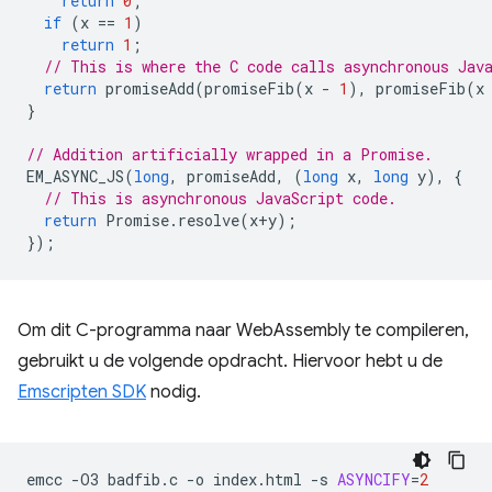
return
0
;
if
(
x
==
1
)
return
1
;
// This is where the C code calls asynchronous Jav
return
promiseAdd
(
promiseFib
(
x
-
1
),
promiseFib
(
x
}
// Addition artificially wrapped in a Promise.
EM_ASYNC_JS
(
long
,
promiseAdd
,
(
long
x
,
long
y
),
{
// This is asynchronous JavaScript code.
return
Promise
.
resolve
(
x
+
y
);
});
Om dit C-programma naar WebAssembly te compileren,
gebruikt u de volgende opdracht. Hiervoor hebt u de
Emscripten SDK
nodig.
emcc
-O3
badfib.c
-o
index.html
-s
ASYNCIFY
=
2