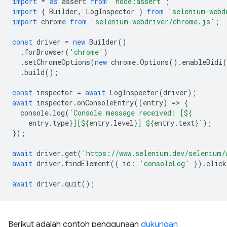
import
*
as
assert
from
'node:assert'
;
import
{
Builder
,
LogInspector
}
from
'selenium-webd
import
chrome
from
'selenium-webdriver/chrome.js'
;
const
driver
=
new
Builder
()
.
forBrowser
(
'chrome'
)
.
setChromeOptions
(
new
chrome
.
Options
().
enableBidi
(
.
build
();
const
inspector
=
await
LogInspector
(
driver
);
await
inspector
.
onConsoleEntry
((
entry
)
=
>
{
console
.
log
(
`Console message received: [
${
entry
.
type
}
][
${
entry
.
level
}
] 
${
entry
.
text
}
`
);
});
await
driver
.
get
(
'https://www.selenium.dev/selenium/
await
driver
.
findElement
({
id
:
'consoleLog'
}).
click
await
driver
.
quit
();
Berikut adalah contoh penggunaan
dukungan