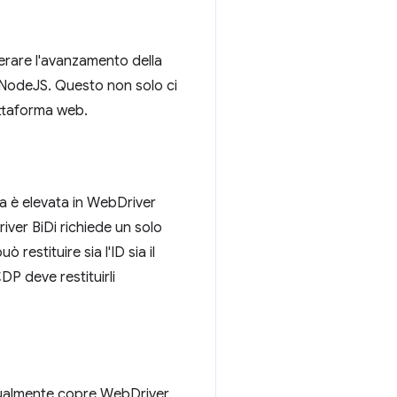
lerare l'avanzamento della
o NodeJS. Questo non solo ci
attaforma web.
za è elevata in WebDriver
ver BiDi richiede un solo
estituire sia l'ID sia il
DP deve restituirli
ttualmente copre WebDriver