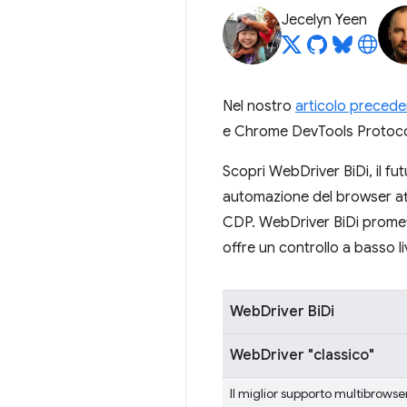
Jecelyn Yeen
Nel nostro
articolo precede
e Chrome DevTools Protocol (
Scopri WebDriver BiDi, il fu
automazione del browser att
CDP. WebDriver BiDi promett
offre un controllo a basso li
WebDriver BiDi
WebDriver "classico"
Il miglior supporto multibrowse