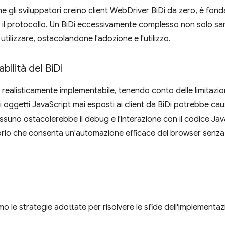
 gli sviluppatori creino client WebDriver BiDi da zero, è fond
l protocollo. Un BiDi eccessivamente complesso non solo sare
ilizzare, ostacolandone l'adozione e l'utilizzo.
bilità del Bi
Di
realisticamente implementabile, tenendo conto delle limitazion
i oggetti JavaScript mai esposti ai client da BiDi potrebbe ca
uno ostacolerebbe il debug e l'interazione con il codice Java
librio che consenta un'automazione efficace del browser senz
emo le strategie adottate per risolvere le sfide dell'implementa