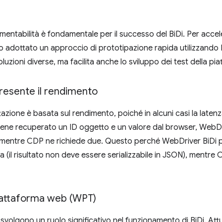
lementabilità è fondamentale per il successo del BiDi. Per acce
mo adottato un approccio di prototipazione rapida utilizzand
uzioni diverse, ma facilita anche lo sviluppo dei test della pi
resente il rendimento
azione è basata sul rendimento, poiché in alcuni casi la laten
ene recuperato un ID oggetto e un valore dal browser, WebDri
 mentre CDP ne richiede due. Questo perché WebDriver BiDi può r
a (il risultato non deve essere serializzabile in JSON), mentre C
 piattaforma web (WPT)
svolgono un ruolo significativo nel funzionamento di BiDi. A