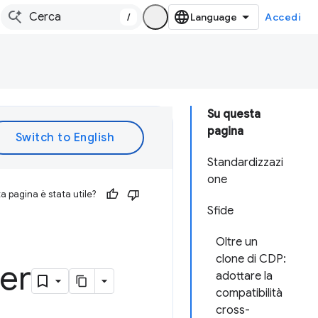
/
Accedi
Su questa
pagina
Standardizzazi
one
 pagina è stata utile?
Sfide
Oltre un
clone di CDP:
er
adottare la
compatibilità
cross-