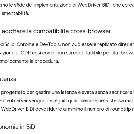
o le sfide dell'implementazione di WebDriver BiDi, che cerca d
plementabilità.
: adottare la compatibilità cross-browser
ecifici di Chrome e DevTools, non può essere replicato diretta
azione di CDP così com'è non sarebbe fattibile per altri brows
semplicemente la procedura.
atenza
rogettato per gestire una latenza elevata senza sacrificare le
ient e il server vengono eseguiti quasi sempre nella stessa mac
WebDriver BiDi deve ridurre al minimo il numero di roundtrip ric
gonomia in Bi
Di