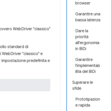
browser
Garantire una
bassa latenza
 ovvero WebDriver "classico"
Dare la
priorità
all'ergonomia
ollo standard di
in BiDi
i WebDriver "classico" e
Garantire
r impostazione predefinita e
l'implementab
ilità del BiDi
Superare le
sfide
Prototipazion
e rapida