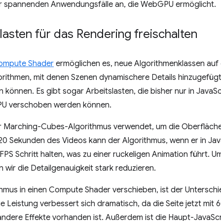
der spannenden Anwendungsfälle an, die WebGPU ermöglicht.
asten für das Rendering freischalten
ompute Shader
ermöglichen es, neue Algorithmenklassen auf 
orithmen, mit denen Szenen dynamischere Details hinzugefügt
können. Es gibt sogar Arbeitslasten, die bisher nur in JavaS
 GPU verschoben werden können.
er Marching-Cubes-Algorithmus verwendet, um die Oberfläche
n 20 Sekunden des Videos kann der Algorithmus, wenn er in Jav
8 FPS Schritt halten, was zu einer ruckeligen Animation führt. U
 wir die Detailgenauigkeit stark reduzieren.
hmus in einen Compute Shader verschieben, ist der Unterschi
Leistung verbessert sich dramatisch, da die Seite jetzt mit 6
 andere Effekte vorhanden ist. Außerdem ist die Haupt-JavaScr