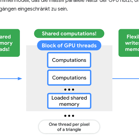
rammiermodell, das die massiv parallele Natur der GPU nutzt, 
gängen eingeschränkt zu sein.