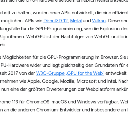
 dass sich die GPU-Hardware seitdem erheblich weiterentwickel
hritt zu halten, wurden neue APIs entwickelt, die eine effizien
möglichen. APIs wie
Direct3D 12
,
Metal
und
Vulkan
. Diese ne
ngsfälle für die GPU-Programmierung, wie die Explosion de
-Algorithmen. WebGPU ist der Nachfolger von WebGL und bring
eb.
 Möglichkeiten für die GPU-Programmierung im Browser. Sie s
U-Hardware wider und legt gleichzeitig den Grundstein für
 seit 2017 von der
W3C-Gruppe „GPU for the Web“
entwickelt 
rnehmen wie Apple, Google, Mozilla, Microsoft und Intel. Nac
r nun eine der größten Erweiterungen der Webplattform ankü
hrome 113 für ChromeOS, macOS und Windows verfügbar. Weit
n an die anderen Chromium-Entwickler und insbesondere an I