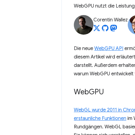
WebGPU nutzt die Leistung 
Corentin Wallez
Die neue
WebGPU API
ermög
diesem Artikel wird erläut
darstellt. Außerdem erhalten
warum WebGPU entwickelt 
Web
GPU
WebGL wurde 2011 in Chrom
erstaunliche Funktionen
im 
Rundgängen. WebGL basier