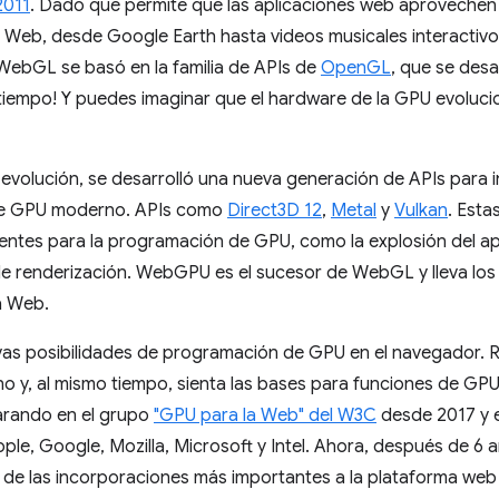
2011
. Dado que permite que las aplicaciones web aproveche
 Web, desde Google Earth hasta videos musicales interactivo
WebGL se basó en la familia de APIs de
OpenGL
, que se desa
tiempo! Y puedes imaginar que el hardware de la GPU evoluci
a evolución, se desarrolló una nueva generación de APIs para
 de GPU moderno. APIs como
Direct3D 12
,
Metal
y
Vulkan
. Esta
entes para la programación de GPU, como la explosión del ap
de renderización. WebGPU es el sucesor de WebGL y lleva lo
a Web.
 posibilidades de programación de GPU en el navegador. R
 y, al mismo tiempo, sienta las bases para funciones de GP
parando en el grupo
"GPU para la Web" del W3C
desde 2017 y e
e, Google, Mozilla, Microsoft y Intel. Ahora, después de 6 a
de las incorporaciones más importantes a la plataforma web 