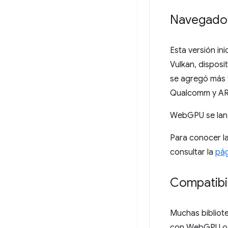
Navegador
Esta versión i
Vulkan, dispos
se agregó más 
Qualcomm y ARM.
WebGPU se lan
Para conocer l
consultar la
pág
Compatibil
Muchas bibliot
con WebGPU o y