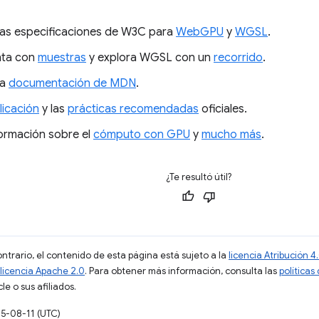
las especificaciones de W3C para
WebGPU
y
WGSL
.
nta con
muestras
y explora WGSL con un
recorrido
.
la
documentación de MDN
.
licación
y las
prácticas recomendadas
oficiales.
ormación sobre el
cómputo con GPU
y
mucho más
.
¿Te resultó útil?
ontrario, el contenido de esta página está sujeto a la
licencia Atribución
licencia Apache 2.0
. Para obtener más información, consulta las
políticas
e o sus afiliados.
25-08-11 (UTC)