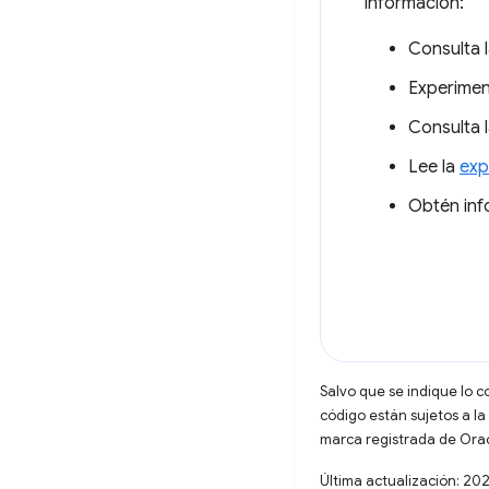
información:
Consulta 
Experime
Consulta 
Lee la
exp
Obtén inf
Salvo que se indique lo c
código están sujetos a la
marca registrada de Oracl
Última actualización: 20