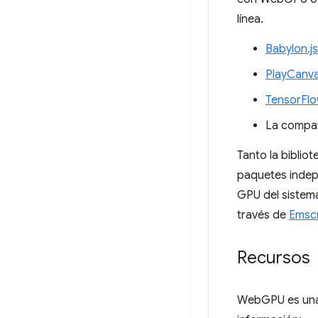
línea.
Babylon.js
PlayCanv
TensorFlo
La compa
Tanto la biblio
paquetes indep
GPU del sistema
través de
Emscr
Recursos
WebGPU es una 