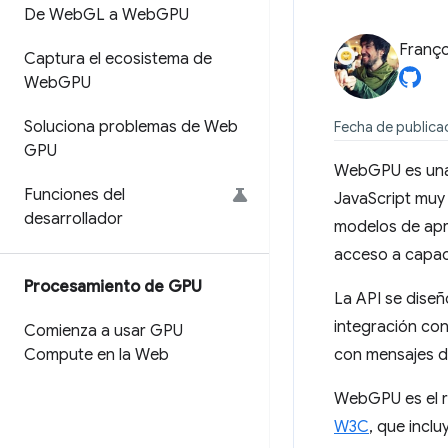
De Web
GL a Web
GPU
Franço
Captura el ecosistema de
Web
GPU
Soluciona problemas de Web
Fecha de publicac
GPU
WebGPU es una 
Funciones del
JavaScript muy 
desarrollador
modelos de apre
acceso a capa
Procesamiento de GPU
La API se diseñ
integración con
Comienza a usar GPU
Compute en la Web
con mensajes de
WebGPU es el r
W3C
, que incl