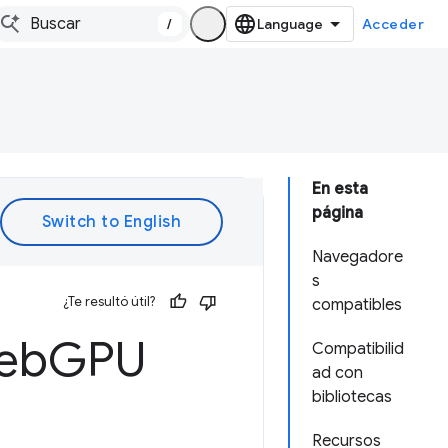
/
Acceder
En esta
página
Navegadore
s
¿Te resultó útil?
compatibles
Web
GPU
Compatibilid
ad con
bibliotecas
Recursos