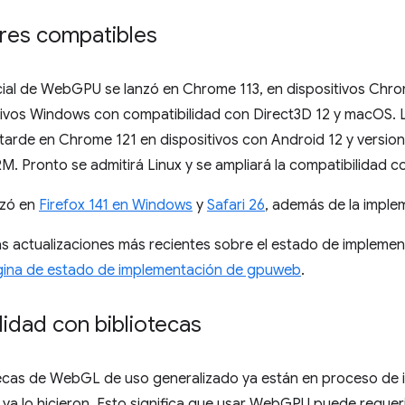
es compatibles
nicial de WebGPU se lanzó en Chrome 113, en dispositivos Ch
itivos Windows con compatibilidad con Direct3D 12 y macOS. 
tarde en Chrome 121 en dispositivos con Android 12 y versio
 Pronto se admitirá Linux y se ampliará la compatibilidad co
zó en
Firefox 141 en Windows
y
Safari 26
, además de la impl
as actualizaciones más recientes sobre el estado de imple
ina de estado de implementación de gpuweb
.
idad con bibliotecas
ecas de WebGL de uso generalizado ya están en proceso de i
a lo hicieron. Esto significa que usar WebGPU puede requeri