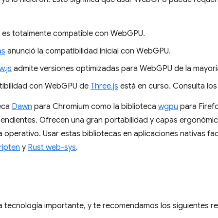
es totalmente compatible con WebGPU.
as
anunció la compatibilidad inicial con WebGPU.
w.js
admite versiones optimizadas para WebGPU de la mayorí
tibilidad con WebGPU de
Three.js
está en curso. Consulta lo
teca
Dawn
para Chromium como la biblioteca
wgpu
para Firef
endientes. Ofrecen una gran portabilidad y capas ergonómic
 operativo. Usar estas bibliotecas en aplicaciones nativas faci
ipten
y
Rust web-sys
.
tecnología importante, y te recomendamos los siguientes r