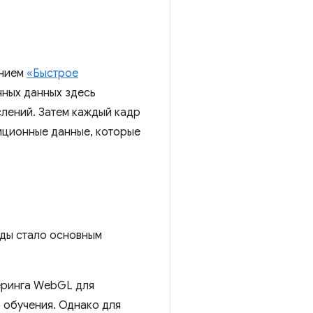
анием
«Быстрое
нных данных здесь
слений. Затем каждый кадр
иционные данные, которые
оды стало основным
еринга WebGL для
 обучения. Однако для