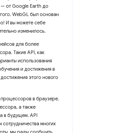
— от Google Earth до
угого. WebGL был основан
о! И вы можете себе
ительно изменилось.
фейсов для более
ра. Такие API, как
арианты использования
обучения и достижения в
 достижения этого нового
процессоров в браузере.
ессора, а также
 в будущем. API
ом сотрудничества многих
аботы, мы рады сообщить,