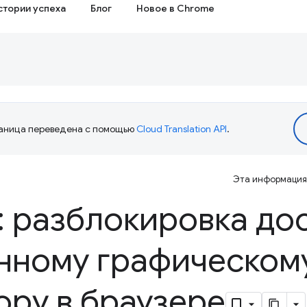
стории успеха
Блог
Новое в Chrome
аница переведена с помощью
Cloud Translation API
.
Эта информация 
 разблокировка дос
нному графическом
ру в браузере