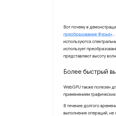
Вот почему в демонстрац
преобразование Фурье»
.
используются спектральны
использует преобразован
представляют высоту волн
Более быстрый в
WebGPU также полезен дл
применением графических
В течение долгого време
выполнения операций, не 