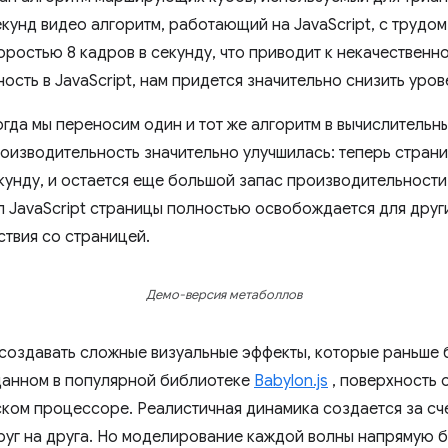
кунд видео алгоритм, работающий на JavaScript, с трудом
ростью 8 кадров в секунду, что приводит к некачественн
ость в JavaScript, нам придется значительно снизить уров
огда мы переносим один и тот же алгоритм в вычислительн
роизводительность значительно улучшилась: теперь стран
кунду, и остается еще большой запас производительности
л JavaScript страницы полностью освобождается для други
твия со страницей.
Демо-версия метаболлов
оздавать сложные визуальные эффекты, которые раньше б
анном в популярной библиотеке
Babylon.js
, поверхность 
ком процессоре. Реалистичная динамика создается за сч
руг на друга. Но моделирование каждой волны напрямую 