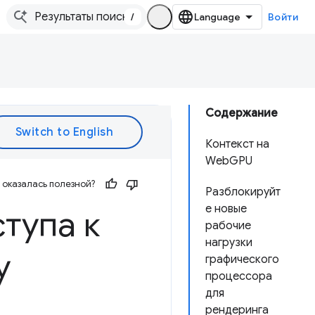
/
Войти
Содержание
Контекст на
WebGPU
оказалась полезной?
Разблокируйт
е новые
тупа к
рабочие
нагрузки
у
графического
процессора
для
рендеринга