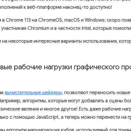
ополнений к веб-платформе наконец-то доступно!
в Chrome 113 на ChromeOS, macOS и Windows; скоро появ
участникам Chromium и в частности Intel, которые помогл
 на некоторые интересные варианты использования, кото
вые рабочие нагрузки графического пр
ак
вычислительные шейдеры,
позволяют переносить новые 
апример, алгоритмы, которые могут добавлять в сцены б
зические явления и многое другое! Есть даже рабочие наг
ько с помощью JavaScript, а теперь можно перенести на 
ан алгоритм марширующих кубов, используемый для триан