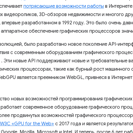
спечивает
потрясающие возможности работы
в Интернете 
ых видеороликов, 3D-обзоров недвижимости и многого др
, впервые разработанном в 1992 году. Это было очень давн
ор аппаратное обеспечение графических процессоров знач
 эволюцией, было разработано новое поколение API-интер
вия с современным оборудованием графического процессо
. Эти новые API поддерживают новые и требовательные в
ических процессорах, такие как бурный рост машинного 
WebGPU является преемником WebGL, привнеся в Интернет
тво новых возможностей программирования графических 
к работает современное оборудование графического проц
олее продвинутых возможностей графического процессора
W3C «GPU for the Web»
с 2017 года и является результат
 Google, Mozilla, Microsoft и Intel. И теперь, после 6 лет р