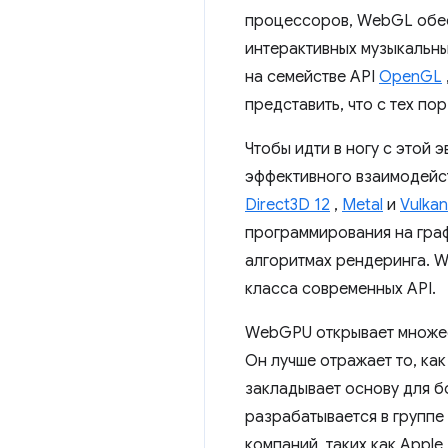
процессоров, WebGL обе
интерактивных музыкальн
на семействе API
OpenGL
представить, что с тех п
Чтобы идти в ногу с этой
эффективного взаимодейст
Direct3D 12
,
Metal
и
Vulkan
программирования на граф
алгоритмах рендеринга. 
класса современных API.
WebGPU открывает множес
Он лучше отражает то, ка
закладывает основу для б
разрабатывается в группе
компаний, таких как Apple,