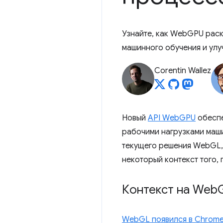
Узнайте, как WebGPU рас
машинного обучения и улу
Corentin Wallez
Новый
API WebGPU
обеспе
рабочими нагрузками маши
текущего решения WebGL, 
некоторый контекст того,
Контекст на Web
WebGL появился в Chrome 