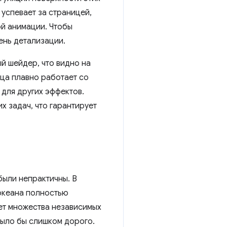
 успевает за страницей,
ой анимации. Чтобы
ень детализации.
ый шейдер, что видно на
ица плавно работает со
 для других эффектов.
х задач, что гарантирует
ыли непрактичны. В
океана полностью
ет множества независимых
было бы слишком дорого.