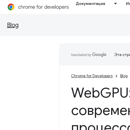
Документация
И
Blog
Эта стр
Chrome for Developers
Blog
Web
GPU:
совреме
процессо