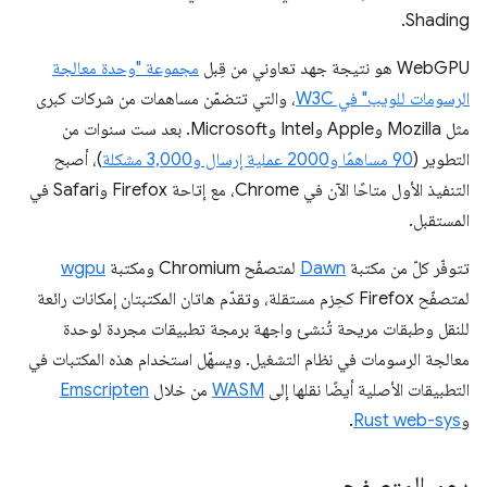
Shading.
WebGPU هو نتيجة جهد تعاوني من قِبل
مجموعة "وحدة معالجة
الرسومات للويب" في W3C
، والتي تتضمّن مساهمات من شركات كبرى
مثل Mozilla وApple وIntel وMicrosoft. بعد ست سنوات من
التطوير (
90 مساهمًا و2000 عملية إرسال و3,000 مشكلة
)، أصبح
التنفيذ الأول متاحًا الآن في Chrome، مع إتاحة Firefox وSafari في
المستقبل.
تتوفّر كلّ من مكتبة
Dawn
لمتصفّح Chromium ومكتبة
wgpu
لمتصفّح Firefox كحِزم مستقلة، وتقدّم هاتان المكتبتان إمكانات رائعة
للنقل وطبقات مريحة تُنشئ واجهة برمجة تطبيقات مجردة لوحدة
معالجة الرسومات في نظام التشغيل. ويسهّل استخدام هذه المكتبات في
التطبيقات الأصلية أيضًا نقلها إلى
WASM
من خلال
Emscripten
و
Rust web-sys
.
دعم المتصفح