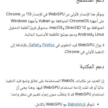
يتوفّر هذا الإصدار الأولي من WebGPU في الإصدار 113 من Chrome
على أجهزة ChromeOS المتوافقة مع Vulkan وأجهزة Windows
المتوافقة مع Direct3D 12 وmacOS. ستتوفّر قريبًا أنظمة التشغيل
Linux وAndroid ودعم موسّع للأنظمة الأساسية الحالية.
لا يزال WebGPU قيد التطوير في
Firefox
و
Safari
، بالإضافة إلى
التنفيذ الأولي في Chrome.
دعم المكتبة
إنّ العديد من مكتبات WebGL المستخدَمة على نطاق واسع قيد التنفيذ
حاليًا أو قد تمّت إتاحة استخدام WebGPU فيها. وهذا يعني أنّ
استخدام WebGPU قد لا يتطلّب سوى إجراء تغيير في سطر واحد:
تتوفّر
Babylon.js
مع WebGPU بالكامل.