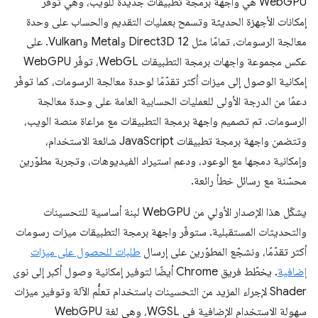
‫WebGPU هي واجهة برمجة تطبيقات جديدة للويب، وهي توفّر
إمكانات الأجهزة الحديثة وتسمح بعمليات التقديم والحساب على وحدة
معالجة الرسومات، تمامًا مثل Direct3D 12 وMetal وVulkan. على
عكس مجموعة واجهات برمجة التطبيقات WebGL، توفّر WebGPU
إمكانية الوصول إلى ميزات أكثر تقدّمًا لوحدة معالجة الرسومات، كما توفّر
دعمًا من الدرجة الأولى للعمليات الحسابية العامة على وحدة معالجة
الرسومات. تم تصميم واجهة برمجة التطبيقات مع مراعاة منصة الويب،
وتتضمن واجهة برمجة تطبيقات JavaScript شائعة الاستخدام،
وإمكانية دمجها مع الوعود، ودعم استيراد الفيديوهات، وتجربة مطوّرين
محسّنة مع رسائل خطأ رائعة.
يشكّل هذا الإصدار الأولي من WebGPU لبنة أساسية للتحسينات
والتحديثات المستقبلية. ستوفّر واجهة برمجة التطبيقات ميزات رسومات
أكثر تقدّمًا، ونشجّع المطوّرين على إرسال
طلبات للحصول على ميزات
إضافية
. يخطّط فريق Chrome أيضًا لتوفير إمكانية وصول أكبر إلى نوى
Shader لإجراء المزيد من التحسينات باستخدام تعلُّم الآلة وتوفير ميزات
سهولة الاستخدام الإضافية في WGSL، وهي لغة WebGPU