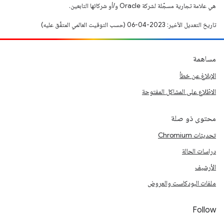
هي علامة تجارية مسجَّلة لشركة Oracle و/أو شركائها التابعين.
تاريخ التعديل الأخير: 2023-04-06 (حسب التوقيت العالمي المتفَّق عليه)
مساهمة
الإبلاغ عن خطأ
الاطّلاع على المشاكل المفتوحة
محتوى ذو صلة
تحديثات Chromium
دراسات الحالة
الأرشيف
ملفات البودكاست والعروض
Follow