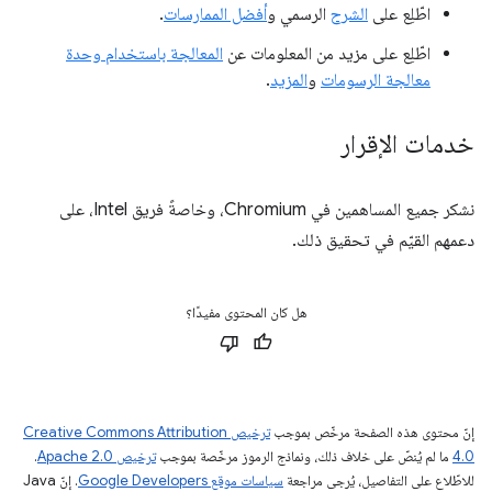
اطّلِع على
الشرح
الرسمي و
أفضل الممارسات
.
اطّلِع على مزيد من المعلومات عن
المعالجة باستخدام وحدة
معالجة الرسومات
و
المزيد
.
خدمات الإقرار
نشكر جميع المساهمين في Chromium، وخاصةً فريق Intel، على
دعمهم القيّم في تحقيق ذلك.
هل كان المحتوى مفيدًا؟
إنّ محتوى هذه الصفحة مرخّص بموجب
ترخيص Creative Commons Attribution
4.0‏
ما لم يُنصّ على خلاف ذلك، ونماذج الرموز مرخّصة بموجب
ترخيص Apache 2.0‏
.
للاطّلاع على التفاصيل، يُرجى مراجعة
سياسات موقع Google Developers‏
. إنّ Java