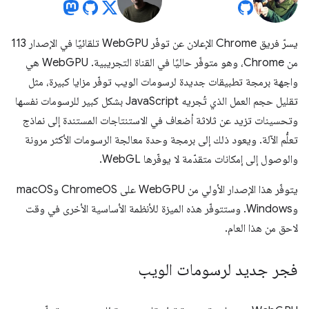
يسرّ فريق Chrome الإعلان عن توفّر WebGPU تلقائيًا في الإصدار 113
من Chrome، وهو متوفّر حاليًا في القناة التجريبية. ‫WebGPU هي
واجهة برمجة تطبيقات جديدة لرسومات الويب توفّر مزايا كبيرة، مثل
تقليل حجم العمل الذي تُجريه JavaScript بشكل كبير للرسومات نفسها
وتحسينات تزيد عن ثلاثة أضعاف في الاستنتاجات المستندة إلى نماذج
تعلُّم الآلة. ويعود ذلك إلى برمجة وحدة معالجة الرسومات الأكثر مرونة
والوصول إلى إمكانات متقدّمة لا يوفّرها WebGL.
يتوفّر هذا الإصدار الأولي من WebGPU على ChromeOS وmacOS
وWindows. وستتوفّر هذه الميزة للأنظمة الأساسية الأخرى في وقت
لاحق من هذا العام.
فجر جديد لرسومات الويب