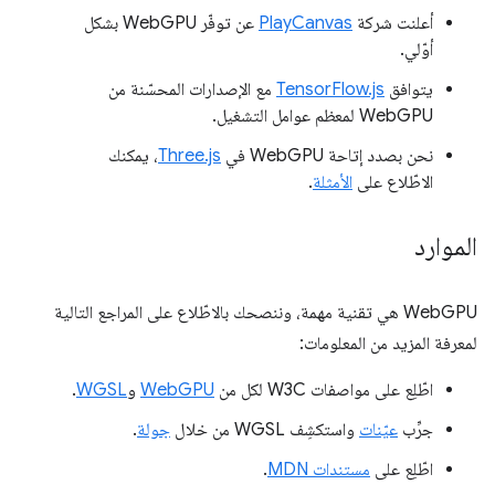
أعلنت شركة
PlayCanvas
عن توفّر WebGPU بشكل
أوّلي.
يتوافق
TensorFlow.js
مع الإصدارات المحسّنة من
WebGPU لمعظم عوامل التشغيل.
نحن بصدد إتاحة WebGPU في
Three.js
، يمكنك
الاطّلاع على
الأمثلة
.
الموارد
WebGPU هي تقنية مهمة، وننصحك بالاطّلاع على المراجع التالية
لمعرفة المزيد من المعلومات:
اطّلِع على مواصفات W3C لكل من
WebGPU
و
WGSL
.
جرِّب
عيّنات
واستكشِف WGSL من خلال
جولة
.
اطّلِع على
مستندات MDN
.