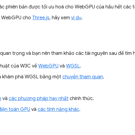
ác phiên bản được tối ưu hoá cho WebGPU của hầu hết các t
rợ WebGPU cho
Three.js
, hãy xem
ví dụ
.
uan trọng và bạn nên tham khảo các tài nguyên sau để tìm h
thuật của W3C về
WebGPU
và
WGSL
.
 khám phá WGSL bằng một
chuyến tham quan
.
h
và
các phương pháp hay nhất
chính thức.
điện toán GPU
và
các tính năng khác
.