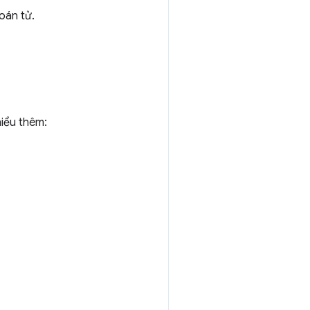
oán tử.
iểu thêm: