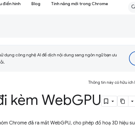
 điển hình
Blog
Tính năng mới trong Chrome
sử dụng công nghệ AI để dịch nội dung sang ngôn ngữ bạn ưu
ỗi.
Thông tin này có hữu ích
đi kèm Web
GPU
 nhóm Chrome đã ra mắt WebGPU, cho phép đồ hoạ 3D hiệu suấ