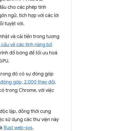
ầu cho các phép tính
n ngữ, tích hợp với các lời
i tuyệt vời.
hật và cải tiến trong tương
 cầu về các tính năng bổ
rình đổ bóng để tối ưu hoá
GPU.
 trong đó có sự đóng góp
 đóng góp, 2.000 thay đổi,
 có trong Chrome, với việc
độc lập, đồng thời cung
iệc sử dụng các thư viện này
à
Rust web-sys
.