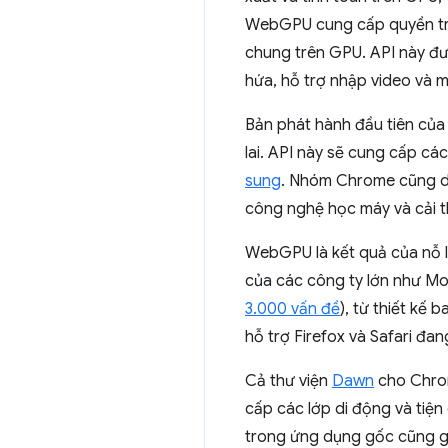
WebGPU cung cấp quyền tru
chung trên GPU. API này đượ
hứa, hỗ trợ nhập video và ma
Bản phát hành đầu tiên của
lai. API này sẽ cung cấp cá
sung
. Nhóm Chrome cũng dự
công nghệ học máy và cải 
WebGPU là kết quả của nỗ 
của các công ty lớn như Mozi
3.000 vấn đề
), từ thiết kế
hỗ trợ Firefox và Safari đa
Cả thư viện
Dawn
cho Chro
cấp các lớp di động và tiện
trong ứng dụng gốc cũng 