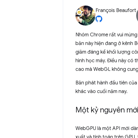
François Beaufort
Nhóm Chrome rất vui mừng 
bản này hiện đang ở kênh B
giảm đáng kể khối lượng cô
hình học máy. Điều này có t
cao mà WebGL không cung
Bản phát hành đầu tiên củ
khác vào cuối năm nay.
Một kỷ nguyên mớ
WebGPU là một API mới dành
xuất và tính toán trên GPU