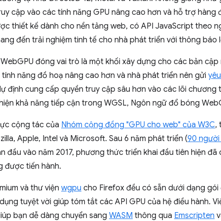
y cập vào các tính năng GPU nâng cao hơn và hỗ trợ hàng đ
c thiết kế dành cho nền tảng web, có API JavaScript theo ngô
ng đến trải nghiệm tinh tế cho nhà phát triển với thông báo lỗ
 WebGPU đóng vai trò là một khối xây dựng cho các bản cập n
c tính năng đồ hoạ nâng cao hơn và nhà phát triển nên gửi
yêu
 định cung cấp quyền truy cập sâu hơn vào các lõi chương t
thiện khả năng tiếp cận trong WGSL, Ngôn ngữ đổ bóng Web
lực cộng tác của
Nhóm cộng đồng "GPU cho web" của W3C
,
lla, Apple, Intel và Microsoft. Sau 6 năm phát triển (
90 người
 ban đầu vào năm 2017, phương thức triển khai đầu tiên hiện đã
ng được tiến hành.
mium và thư viện
wgpu
cho Firefox đều có sẵn dưới dạng gói 
 dụng tuyệt vời giúp tóm tắt các API GPU của hệ điều hành. V
giúp bạn dễ dàng chuyển sang
WASM
thông qua
Emscripten
v