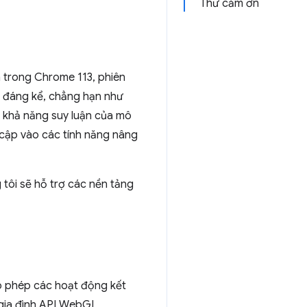
Thư cảm ơn
trong Chrome 113, phiên
h đáng kể, chẳng hạn như
n khả năng suy luận của mô
y cập vào các tính năng nâng
ôi sẽ hỗ trợ các nền tảng
o phép các hoạt động kết
 gia đình API WebGL,