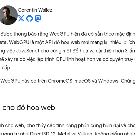
Corentin Wallez
được thông báo rằng WebGPU hiện đã có sẵn theo mặc định 
eta. WebGPU là một API đồ hoạ web mới mang lại nhiều lợi íc
ng việc JavaScript cho cùng một đồ hoạ và cải thiện hơn 3 lầ
hể xảy ra do việc lập trình GPU linh hoạt hơn và có quyền tru
 cấp.
a WebGPU này có trên ChromeOS, macOS và Windows. Chúng t
i cho đồ hoạ web
 cho web, cho thấy các tính năng phần cứng hiện đại và ch
, tương tự như Direct3D 12, Metal và Vulkan. Không giống như