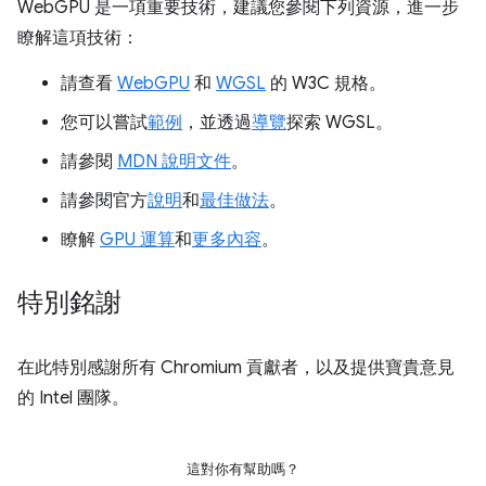
WebGPU 是一項重要技術，建議您參閱下列資源，進一步
瞭解這項技術：
請查看
WebGPU
和
WGSL
的 W3C 規格。
您可以嘗試
範例
，並透過
導覽
探索 WGSL。
請參閱
MDN 說明文件
。
請參閱官方
說明
和
最佳做法
。
瞭解
GPU 運算
和
更多內容
。
特別銘謝
在此特別感謝所有 Chromium 貢獻者，以及提供寶貴意見
的 Intel 團隊。
這對你有幫助嗎？